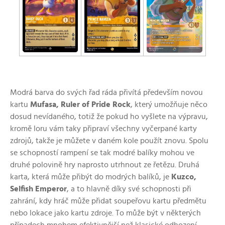
Modrá barva do svých řad ráda přivítá především novou
kartu
Mufasa, Ruler of Pride Rock
, který umožňuje něco
dosud nevídaného, totiž že pokud ho vyšlete na výpravu,
kromě
loru
vám taky připraví všechny vyčerpané karty
zdrojů, takže je můžete v daném kole použít znovu. Spolu
se schopností rampení se tak modré balíky mohou ve
druhé polovině hry naprosto utrhnout ze řetězu. Druhá
karta, která může přibýt do modrých balíků, je
Kuzco,
Selfish Emperor
, a to hlavně díky své schopnosti při
zahrání, kdy hráč může přidat soupeřovu kartu předmětu
nebo lokace jako kartu zdroje. To může být v některých
případech mnohem efektivnější než klasické odhození,