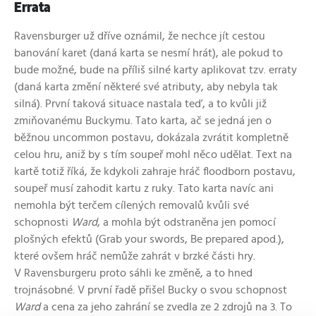
Errata
Ravensburger už dříve oznámil, že nechce jít cestou
banování karet (daná karta se nesmí hrát), ale pokud to
bude možné, bude na příliš silné karty aplikovat tzv. erraty
(daná karta změní některé své atributy, aby nebyla tak
silná). První taková situace nastala teď, a to kvůli již
zmiňovanému Buckymu. Tato karta, ač se jedná jen o
běžnou uncommon postavu, dokázala zvrátit kompletně
celou hru, aniž by s tím soupeř mohl něco udělat. Text na
kartě totiž říká, že kdykoli zahraje hráč floodborn postavu,
soupeř musí zahodit kartu z ruky. Tato karta navíc ani
nemohla být terčem cílených removalů kvůli své
schopnosti
Ward
, a mohla být odstraněna jen pomocí
plošných efektů (Grab your swords, Be prepared apod.),
které ovšem hráč nemůže zahrát v brzké části hry.
V Ravensburgeru proto sáhli ke změně, a to hned
trojnásobné. V první řadě přišel Bucky o svou schopnost
Ward
a cena za jeho zahrání se zvedla ze 2 zdrojů na 3. To