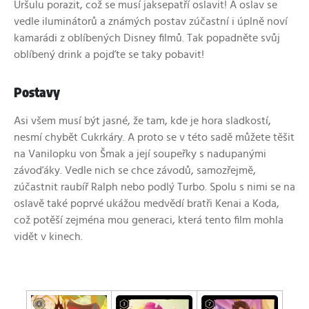
Uršulu porazit, což se musí jaksepatří oslavit! A oslav se
vedle iluminátorů a známých postav zúčastní i úplně noví
kamarádi z oblíbených Disney filmů.
Tak popadněte svůj
oblíbený drink a pojďte se taky pobavit!
Postavy
Asi všem musí být jasné, že tam, kde je hora sladkostí,
nesmí chybět Cukrkáry. A proto se v této sadě můžete těšit
na Vanilopku von Šmak a její soupeřky s nadupanými
závoďáky. Vedle nich se chce závodů, samozřejmě,
zúčastnit raubíř Ralph nebo podlý Turbo. Spolu s nimi se na
oslavě také poprvé ukážou medvědí bratři Kenai a Koda,
což potěší zejména mou generaci, která tento film mohla
vidět v kinech.