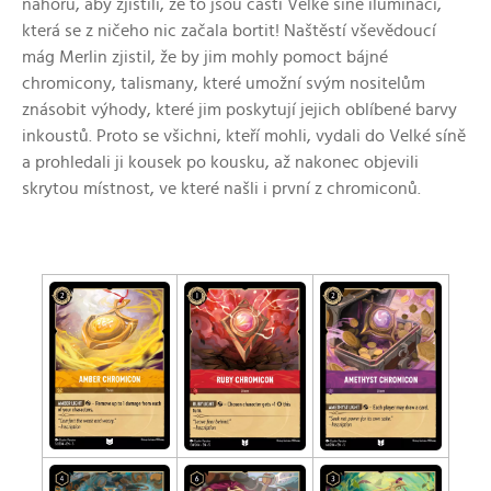
nahoru, aby zjistili, že to jsou části Velké síně iluminací,
která se z ničeho nic začala bortit! Naštěstí vševědoucí
mág Merlin zjistil, že by jim mohly pomoct bájné
chromicony, talismany,
které umožní svým nositelům
znásobit výhody, které jim poskytují jejich oblíbené barvy
inkoustů.
Proto se všichni, kteří mohli, vydali do Velké síně
a prohledali ji kousek po kousku, až nakonec objevili
skrytou místnost, ve které našli i první z chromiconů.