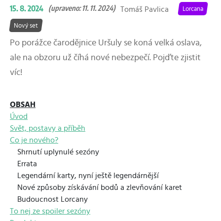
15. 8. 2024
(upraveno: 11. 11. 2024)
Tomáš Pavlica
Lorcana
Nový set
Po porážce čarodějnice Uršuly se koná velká oslava,
ale na obzoru už číhá nové nebezpečí. Pojďte zjistit
víc!
OBSAH
Úvod
Svět, postavy a příběh
Co je nového?
Shrnutí uplynulé sezóny
Errata
Legendární karty, nyní ještě legendárnější
Nové způsoby získávání bodů a zlevňování karet
Budoucnost Lorcany
To nej ze spoiler sezóny