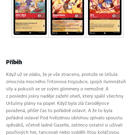
Příběh
Když už se zdálo, že je vše ztraceno, protože se Uršula
zmocnila mocného Tritonova trojzubce, spojili iluminátoři
síly a pokusili se se svými glimmery o nemožné. A
z poslední jiskry naděje zažehl oheň, který spálil všechny
Uršuliny plány na popel. Když byla zlá čarodějnice
poražená, přišel čas to pořádně oslavit. A že to byla
pořádná oslava! Pod hvězdnou oblohou zpívalo spoustu
zpěváků, včetně ladné Gazelle, zatímco ostatní si užívali
pouťových her, tancovali nebo sváděli lítou koláčovou