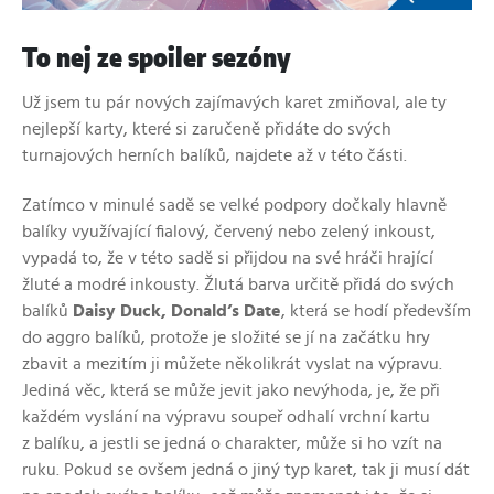
To nej ze spoiler sezóny
Už jsem tu pár nových zajímavých karet zmiňoval, ale ty
nejlepší karty, které si zaručeně přidáte do svých
turnajových herních balíků, najdete až v této části.
Zatímco v minulé sadě se velké podpory dočkaly hlavně
balíky využívající fialový, červený nebo zelený inkoust,
vypadá to, že v této sadě si přijdou na své hráči hrající
žluté a modré inkousty. Žlutá barva určitě přidá do svých
balíků
Daisy Duck, Donald’s Date
, která se hodí především
do aggro balíků, protože je složité se jí na začátku hry
zbavit a mezitím ji můžete několikrát vyslat na výpravu.
Jediná věc, která se může jevit jako nevýhoda, je, že při
každém vyslání na výpravu soupeř odhalí vrchní kartu
z balíku, a jestli se jedná o charakter, může si ho vzít na
ruku. Pokud se ovšem jedná o jiný typ karet, tak ji musí dát