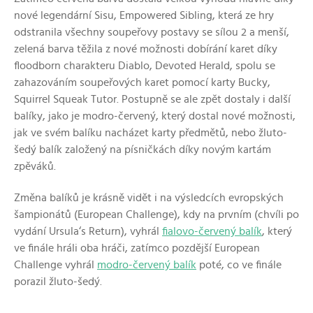
nové legendární Sisu, Empowered Sibling, která ze hry
odstranila všechny soupeřovy postavy se sílou 2 a menší,
zelená barva těžila z nové možnosti dobírání karet díky
floodborn charakteru Diablo, Devoted Herald, spolu se
zahazováním soupeřových karet pomocí karty Bucky,
Squirrel Squeak Tutor. Postupně se ale zpět dostaly i další
balíky, jako je modro-červený, který dostal nové možnosti,
jak ve svém balíku nacházet karty předmětů, nebo žluto-
šedý balík založený na písničkách díky novým kartám
zpěváků.
Změna balíků je krásně vidět i na výsledcích evropských
šampionátů (European Challenge), kdy na prvním (chvíli po
vydání Ursula‘s Return), vyhrál
fialovo-červený balík
, který
ve finále hráli oba hráči, zatímco pozdější European
Challenge vyhrál
modro-červený balík
poté, co ve finále
porazil žluto-šedý.