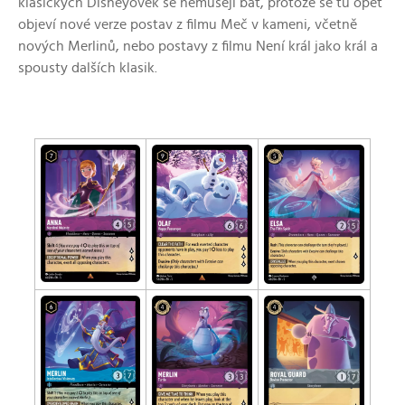
klasických Disneyovek se nemusejí bát, protože se tu opět
objeví nové verze postav z filmu Meč v kameni, včetně
nových Merlinů, nebo postavy z filmu Není král jako král a
spousty dalších klasik.