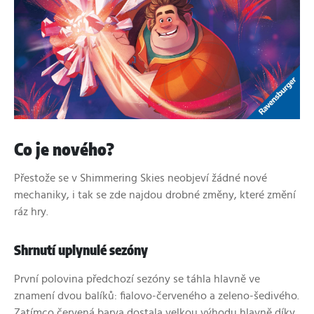
Co je nového?
Přestože se v Shimmering Skies neobjeví žádné nové
mechaniky, i tak se zde najdou drobné změny, které změní
ráz hry.
Shrnutí uplynulé sezóny
První polovina předchozí sezóny se táhla hlavně ve
znamení dvou balíků: fialovo-červeného a zeleno-šedivého.
Zatímco červená barva dostala velkou výhodu hlavně díky