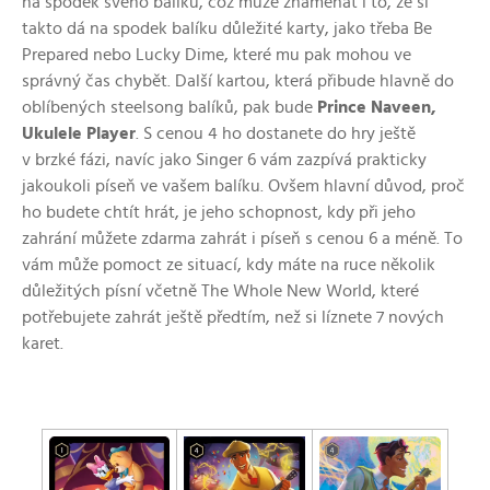
na spodek svého balíku, což může znamenat i to, že si
takto dá na spodek balíku důležité karty, jako třeba Be
Prepared nebo Lucky Dime, které mu pak mohou ve
správný čas chybět. Další kartou, která přibude hlavně do
oblíbených steelsong balíků, pak bude
Prince Naveen,
Ukulele Player
. S cenou 4 ho dostanete do hry ještě
v brzké fázi, navíc jako Singer 6 vám zazpívá prakticky
jakoukoli píseň ve vašem balíku. Ovšem hlavní důvod, proč
ho budete chtít hrát, je jeho schopnost, kdy při jeho
zahrání můžete zdarma zahrát i píseň s cenou 6 a méně. To
vám může pomoct ze situací, kdy máte na ruce několik
důležitých písní včetně The Whole New World, které
potřebujete zahrát ještě předtím, než si líznete 7 nových
karet.