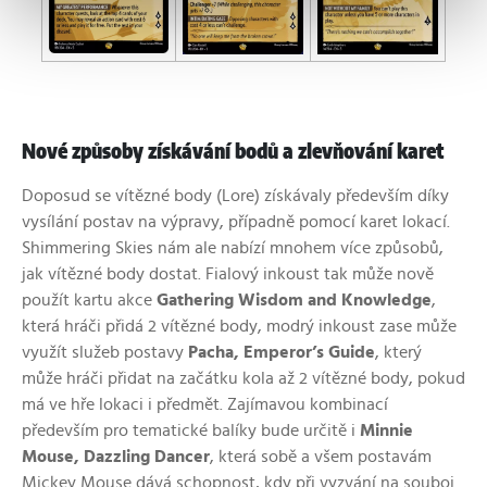
Nové způsoby získávání bodů a zlevňování karet
Doposud se vítězné body (
Lore
) získávaly především díky
vysílání postav na výpravy, případně pomocí karet lokací.
Shimmering Skies nám ale nabízí mnohem více způsobů,
jak vítězné body dostat. Fialový inkoust tak může nově
použít kartu akce
Gathering Wisdom and Knowledge
,
která hráči přidá 2 vítězné body, modrý inkoust zase může
využít služeb postavy
Pacha, Emperor’s Guide
, který
může hráči přidat na začátku kola až 2 vítězné body, pokud
má ve hře lokaci i předmět. Zajímavou kombinací
především pro tematické balíky bude určitě i
Minnie
Mouse, Dazzling Dancer
, která sobě a všem postavám
Mickey Mouse dává schopnost, kdy při vyzvání na souboj