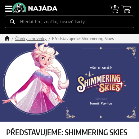
Představujeme: Shimmering Skies
Články a novinky
PŘEDSTAVUJEME: SHIMMERING SKIES