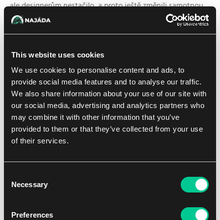
ale designerům nestačilo, a proto ještě změnili samotnou
podmínku discardu, kdy je soupeř nucen zahodit kartu jen
v případě, když hráč využije možnosti
Shift
při zahrání
floodborn charakteru. Proto pozor všichni, kdo budete
chtít hrát Buckyho i nadále, protože nově se musíte řídit
This website uses cookies
všemi těmito změnami.
We use cookies to personalise content and ads, to
provide social media features and to analyse our traffic.
We also share information about your use of our site with
our social media, advertising and analytics partners who
may combine it with other information that you’ve
provided to them or that they’ve collected from your use
of their services.
Consent
Necessary
Selection
Preferences