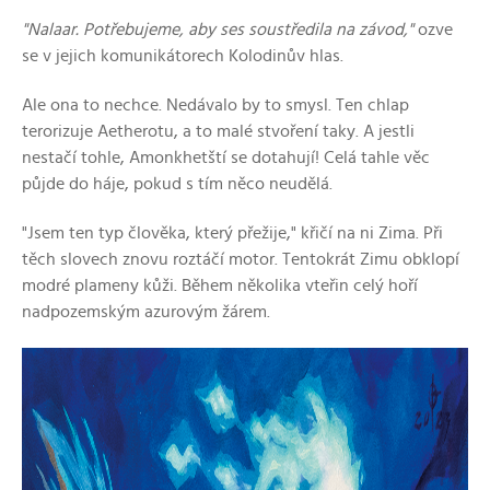
"Nalaar. Potřebujeme, aby ses soustředila na závod,"
ozve
se v jejich komunikátorech Kolodinův hlas.
Ale ona to nechce. Nedávalo by to smysl. Ten chlap
terorizuje Aetherotu, a to malé stvoření taky. A jestli
nestačí tohle, Amonkhetští se dotahují! Celá tahle věc
půjde do háje, pokud s tím něco neudělá.
"Jsem ten typ člověka, který přežije," křičí na ni Zima. Při
těch slovech znovu roztáčí motor. Tentokrát Zimu obklopí
modré plameny kůži. Během několika vteřin celý hoří
nadpozemským azurovým žárem.