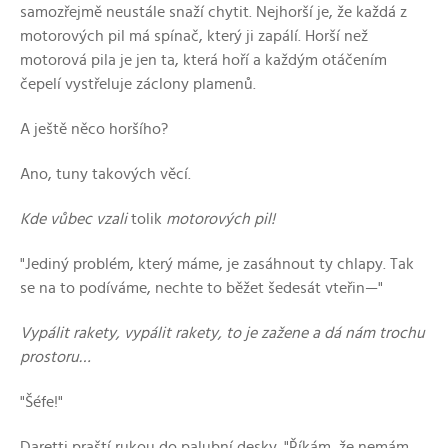
samozřejmě neustále snaží chytit. Nejhorší je, že každá z
motorových pil má spínač, který ji zapálí. Horší než
motorová pila je jen ta, která hoří a každým otáčením
čepelí vystřeluje záclony plamenů.
A ještě něco horšího?
Ano, tuny takových věcí.
Kde vůbec vzali
tolik
motorových pil!
"Jediný problém, který máme, je zasáhnout ty chlapy. Tak
se na to podíváme, nechte to běžet šedesát vteřin—"
Vypálit rakety, vypálit rakety, to je zažene a dá nám trochu
prostoru…
"Šéfe!"
Daretti praští rukou do palubní desky. "Říkám, že nemám