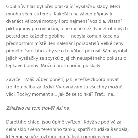
Goblinův hlas byl přes praskající vysílačku slabý. Mezi
mnoha věcmi, které si Rakeťáci na závod připravili —
dvanáctiválcové motory i pro nejmenší vozidla, vlastní
piktogramy pro ovládání, a ne méně než dvacet ohnivých
petard pro každého goblina — nebyla komunikace na
přednostním místě. Jen naléhání pořadatelů Velké ceny
přimělo Darettiho, aby se o to vůbec pokusil. Sám vyrobil
jejich vysílačky ze zbytků z jejich neúspěšného pokusu o
lepkavé bomby. Možná proto pořád praskaly.
Zavrčel. "Máš vůbec ponětí, jak je těžké zkoordinovat
trojitou palbu za jízdy? Vyrovnávám tu všechny možné
věci. Točivý moment a… jak že se to říká? Trať… ne…"
Záleželo na tom slově? Asi ne.
Darettiho chlapi jsou úplně vyřízení. Když se podívá za
čelní sklo svého terénního tanku, spatří chudáka Randála,
kterému se vůz roztrhne napůl kvůli pronikavému