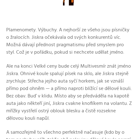
Plamenomety. Výbuchy. A nejhorší ze všeho jsou písničky
o žralocích. Jiskra očekávala od svých konkurentů víc.
Možná dávají přednost pragmatismu před smyslem pro
styl. Což je v pořádku, pokud si nechcete udělat jméno.
Ale na konci Velké ceny bude celý Multivesmír znát jméno
Jiskra. Ohnivé koule spalují písek na sklo, ale Jiskra stejně
zrychluje. Střecha jejího auta syčí horkem, jak se vznáší
přímo pod ohněm — a přímo naproti blížící se dělové kouli.
Bez obav. Buď v klidu. Místo aby se předváděla na kapotě
auta jako někteří jiní, Jiskra cvakne knoflíkem na volantu. Z
mřížky vystřelí ostrý oblouk blesku a čistě rozsekne
dělovou kouli napůl.
A samozřejmě to všechno perfektně načasuje (kdo by o