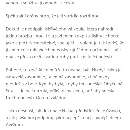
vahou a snaží se ji odhodit z cesty.
Spektrální drápy hrozí, že její vozidlo roztrhnou…
Dokud je neodpálí jiskřivá ohnivá koule, která nahradí
jednu hrozbu jinou: i v uzavřeném kokpitu Jiskry je horko
jako v peci. Nesnesitelné, spalující — volant je tak horký, že
jí ani ruce v rukavicích neposkytují žádnou ochranu — ale
ona se přesto drží a zatíná zuby proti spalující bolesti.
Bohové, to
bolí
. Ale nemůže to nechat být. Nikdy! Jiskra je
zatvrzelá závodnice, tajemná závodnice, která nikdy
neodešla z boje. Kým by byla, kdyby teď odešla? Obyčejná
Síta — dcera konzula, příliš rozmazlená, než aby snesla
trochu bolesti. Ona to zvládne.
Jiskra nesnáší, jak dokonale Nalaar předstírá, že je úžasná,
a jak ji všichni podporují jako nejlepší a nejslavnější dceru
Aviškaru.