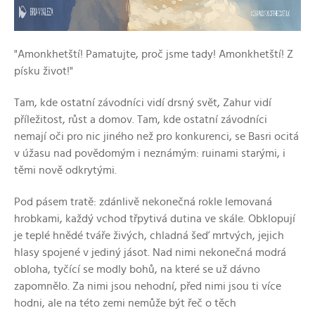
"Amonkhetští! Pamatujte, proč jsme tady! Amonkhetští! Z
písku život!"
Tam, kde ostatní závodníci vidí drsný svět, Zahur vidí
příležitost, růst a domov. Tam, kde ostatní závodníci
nemají oči pro nic jiného než pro konkurenci, se Basri ocitá
v úžasu nad povědomým i neznámým: ruinami starými, i
těmi nově odkrytými.
Pod pásem tratě: zdánlivě nekonečná rokle lemovaná
hrobkami, každý vchod třpytivá dutina ve skále. Obklopují
je teplé hnědé tváře živých, chladná šeď mrtvých, jejich
hlasy spojené v jediný jásot. Nad nimi nekonečná modrá
obloha, tyčící se modly bohů, na které se už dávno
zapomnělo. Za nimi jsou nehodní, před nimi jsou ti více
hodni, ale na této zemi nemůže být řeč o těch