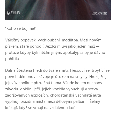
"Koho se bojíme!"
Válečný popěvek, vychloubání, modlitba. Mezi novým
pískem, staré pohodlí. Jezdci mluví jako jeden muž —
protože kdyby byli něčím jiným, apokalypsa by je dávno
pohltila.
Dálná Štěstěna hledí do tváře smrti. Třesoucí se, třpytící se
povrch démonova závoje je útokem na smysly. Hrozí, že ji a
její vůz spolkne přízračná tlama. Všude kolem ní chaos
závodu: goblini ječí, jejich vozidla vybuchují v sotva
zadržovaných explozích, chordatanská vachrlatá auta
vyplňují prázdná místa mezi dělovými palbami, Šelmy
krákají, když se vrhají na vzdálenou kořist.