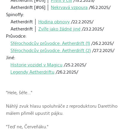
Aetherdrift [#05] │
První v cíli
/15.2.2025/
Aetherdrift [#06] │
Nekrvavá vzpoura
/16.2.2025/
Spinoffy:
Aetherdrift │
Hodina obnovy
/22.2.2025/
Aetherdrift │
Zvíře jako žádné jiné
/23.2.2025/
Průvodce:
Sférochodcův průvodce: Aetherdrift (1)
/26.2.2025/
Sférochodcův průvodce: Aetherdrift (2)
/27.2.2025/
Jiné:
Historie vozidel v Magicu
/25.2.2025/
Legendy Aetherdriftu
/26.2.2025/
"Hele, šéfe…"
Náhlý zvuk hlasu spoluhráče z reproduktoru Darettiho
málem přiměl upustit pájku.
"Teď ne, Červeňáku."