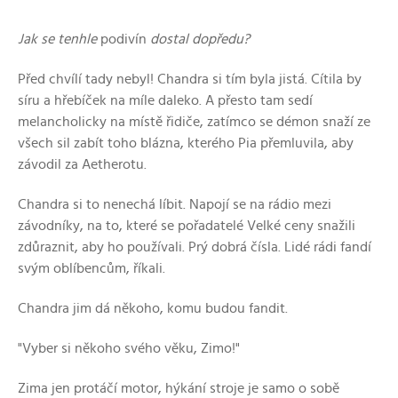
Jak se tenhle
podivín
dostal dopředu?
Před chvílí tady nebyl! Chandra si tím byla jistá. Cítila by
síru a hřebíček na míle daleko. A přesto tam sedí
melancholicky na místě řidiče, zatímco se démon snaží ze
všech sil zabít toho blázna, kterého Pia přemluvila, aby
závodil za Aetherotu.
Chandra si to nenechá líbit. Napojí se na rádio mezi
závodníky, na to, které se pořadatelé Velké ceny snažili
zdůraznit, aby ho používali. Prý dobrá čísla. Lidé rádi fandí
svým oblíbencům, říkali.
Chandra jim dá někoho, komu budou fandit.
"Vyber si někoho svého věku, Zimo!"
Zima jen protáčí motor, hýkání stroje je samo o sobě