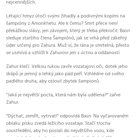
nejcennějších.
Létající hmyz útočí svými žihadly a podivnými kopími na
šampióny z Amonkhetu. Ale k čemu? Smrt přece není
překážkou slávy, jen závojem, který je třeba překročit. Basri
sleduje staršího člena Šampiónů, jak se vrhá před zákeřný
úder určený pro Zahura. Muž ví, že rána je smrtelná, přesto
se usmívá a vzhlíží k Zahurovi jen s úctou a oddaností.
Zahur klečí. Velkou rukou zavře vozatajovi oči, dotek jeho
drápů je jemný a lehký jako pád peří. Vzhlédne od svého
padlého druha, aby oslovil zbytek šampionů.
"Jaká je největší pocta, která nám byla udělena?" zařve
Zahur.
"Dýchat, zemřít, vytrvat!" odpovídá Basri. Na vyčarovaném
oblaku písku zvedá ležícího vozataje. Stačí trocha
soustředění, aby ho poslali do největšího vozu, kde