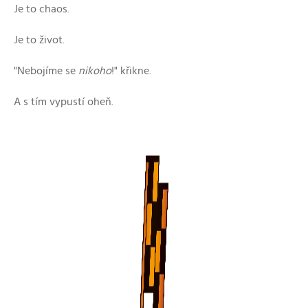
Je to chaos.
Je to život.
"Nebojíme se
nikoho
!" křikne.
A s tím vypustí oheň.