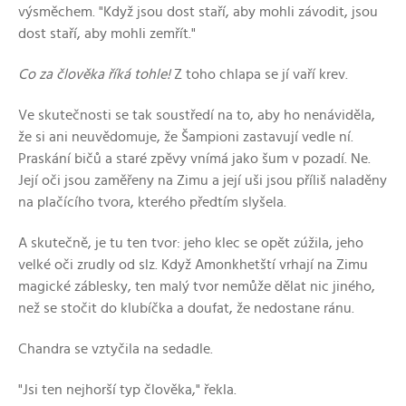
výsměchem. "Když jsou dost staří, aby mohli závodit, jsou
dost staří, aby mohli zemřít."
Co za člověka říká tohle!
Z toho chlapa se jí vaří krev.
Ve skutečnosti se tak soustředí na to, aby ho nenáviděla,
že si ani neuvědomuje, že Šampioni zastavují vedle ní.
Praskání bičů a staré zpěvy vnímá jako šum v pozadí. Ne.
Její oči jsou zaměřeny na Zimu a její uši jsou příliš naladěny
na plačícího tvora, kterého předtím slyšela.
A skutečně, je tu ten tvor: jeho klec se opět zúžila, jeho
velké oči zrudly od slz. Když Amonkhetští vrhají na Zimu
magické záblesky, ten malý tvor nemůže dělat nic jiného,
než se stočit do klubíčka a doufat, že nedostane ránu.
Chandra se vztyčila na sedadle.
"Jsi ten nejhorší typ člověka," řekla.