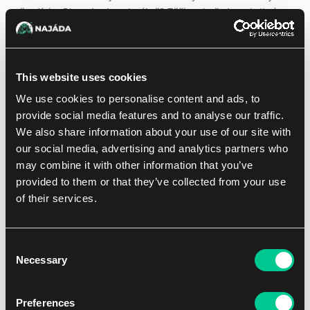
přezdívku Pia vybrala schválně? Těžko si představit jiný
důvod.
Samozřejmě, že ta chvíle, kdy se dívá jinam, je přesně ta
This website uses cookies
chvíle, kdy se ji chordatan snaží odříznout. Obrovské, vyjící
vznášedlo naráží do boku Chandřiny motorky. Než ji
We use cookies to personalise content and ads, to
napadne zavolat o pomoc, dva další závodníci z Oblačné
provide social media features and to analyse our traffic.
věže se seřadí kolem chordatanů — jeden vpředu a druhý
We also share information about your use of our site with
vzadu.
our social media, advertising and analytics partners who
may combine it with other information that you’ve
"Díky, lidi!" křikne Chandra. "Jste skvělí!"
provided to them or that they’ve collected from your use
of their services.
"Soustřeď se jen na vítězství, Nalaar!" ozve se výkřik v
odpověď.
Consent
Ti chlapi jsou samý kšeft, co?
Z dobrého důvodu. Možná
Necessary
Selection
mají pravdu. Nechává se rozptylovat. Dotkne se špendlíku,
který jí dala Nissa.
Preferences