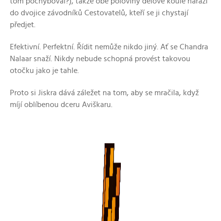
tom pochyboval?), takže obě poloviny dělové koule narazí
do dvojice závodníků Cestovatelů, kteří se ji chystají
předjet.
Efektivní. Perfektní. Řídit nemůže nikdo jiný. Ať se Chandra
Nalaar snaží. Nikdy nebude schopná provést takovou
otočku jako je tahle.
Proto si Jiskra dává záležet na tom, aby se mračila, když
míjí oblíbenou dceru Aviškaru.