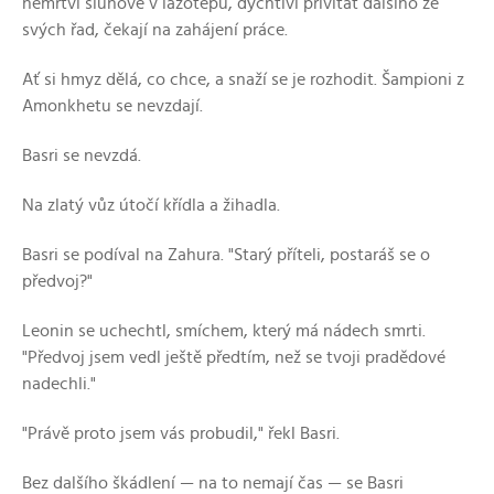
nemrtví sluhové v lazotepu, dychtiví přivítat dalšího ze
svých řad, čekají na zahájení práce.
Ať si hmyz dělá, co chce, a snaží se je rozhodit. Šampioni z
Amonkhetu se nevzdají.
Basri se nevzdá.
Na zlatý vůz útočí křídla a žihadla.
Basri se podíval na Zahura. "Starý příteli, postaráš se o
předvoj?"
Leonin se uchechtl, smíchem, který má nádech smrti.
"Předvoj jsem vedl ještě předtím, než se tvoji pradědové
nadechli."
"Právě proto jsem vás probudil," řekl Basri.
Bez dalšího škádlení — na to nemají čas — se Basri