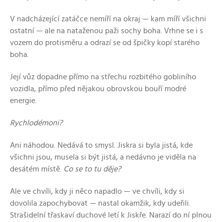
V nadcházející zatáčce nemíří na okraj — kam míří všichni
ostatní — ale na nataženou paži sochy boha. Vrhne se i s
vozem do protisměru a odrazí se od špičky kopí starého
boha.
Její vůz dopadne přímo na střechu rozbitého gobliního
vozidla, přímo před nějakou obrovskou bouří modré
energie.
Rychlodémoni?
Ani náhodou. Nedává to smysl. Jiskra si byla jistá, kde
všichni jsou, musela si být jistá, a nedávno je viděla na
desátém místě.
Co se to tu děje?
Ale ve chvíli, kdy ji něco napadlo — ve chvíli, kdy si
dovolila zapochybovat — nastal okamžik, kdy udeřili.
Strašidelní třaskaví duchové letí k Jiskře. Narazí do ní plnou