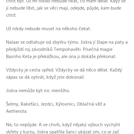
chtít být. Už mi nikdo nebude říkat, co mám dělat. Když se
jí nebude líbit, jak se věci mají, odejde, půjde, kam bude
chtít.
Už nikdy nebude muset na někoho čekat.
Nalaar se odtahuje od zbytku týmu. Jiskra jí šlape na paty a
předjíždí roj závodníků Tempohavěti. Písečná magie
Basriho Keta je překážkou, ale ona ji dokáže překonat.
Vždycky je cesta vpřed. Vždycky se dá něco dělat. Každý
zápas se dá vyhrát, když jste dokonalí.
Jiskra nemůže být nic menšího.
Šelmy, Rakeťáci, Jezdci, Kýlovníci, Oblačná věž a
Aetherota.
Ne, to nepůjde. A ve chvíli, když nějaký výbuch vychýlil
skřety z kurzu, Jiskra spatřila šanci ukázat jim, co je zač.