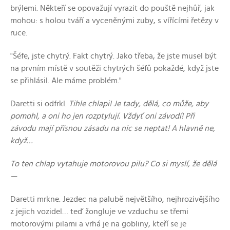
brýlemi. Někteří se opovažují vyrazit do pouště nejhůř, jak
mohou: s holou tváří a vyceněnými zuby, s vířícími řetězy v
ruce.
"Šéfe, jste chytrý. Fakt chytrý. Jako třeba, že jste musel být
na prvním místě v soutěži chytrých šéfů pokaždé, když jste
se přihlásil. Ale máme problém."
Daretti si odfrkl.
Tihle chlapi! Je tady, dělá, co může, aby
pomohl, a oni ho jen rozptylují. Vždyť oni závodí! Při
závodu mají přísnou zásadu na nic se neptat! A hlavně ne,
když…
To ten chlap vytahuje motorovou pilu? Co si myslí, že dělá
—
Daretti mrkne. Jezdec na palubě největšího, nejhrozivějšího
z jejich vozidel… teď žongluje ve vzduchu se třemi
motorovými pilami a vrhá je na gobliny, kteří se je