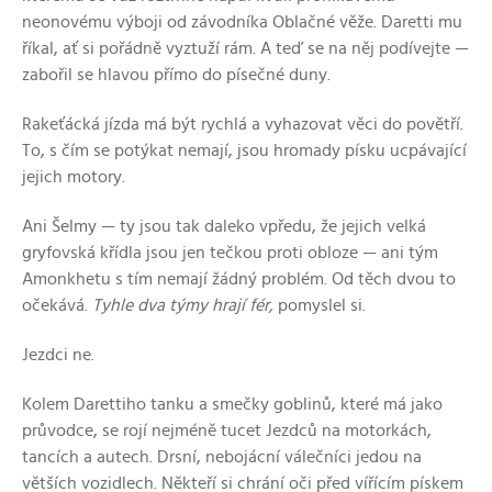
neonovému výboji od závodníka Oblačné věže. Daretti mu
říkal, ať si pořádně vyztuží rám. A teď se na něj podívejte —
zabořil se hlavou přímo do písečné duny.
Rakeťácká jízda má být rychlá a vyhazovat věci do povětří.
To, s čím se potýkat nemají, jsou hromady písku ucpávající
jejich motory.
Ani Šelmy — ty jsou tak daleko vpředu, že jejich velká
gryfovská křídla jsou jen tečkou proti obloze — ani tým
Amonkhetu s tím nemají žádný problém. Od těch dvou to
očekává.
Tyhle dva týmy hrají fér,
pomyslel si.
Jezdci ne.
Kolem Darettiho tanku a smečky goblinů, které má jako
průvodce, se rojí nejméně tucet Jezdců na motorkách,
tancích a autech. Drsní, nebojácní válečníci jedou na
větších vozidlech. Někteří si chrání oči před vířícím pískem