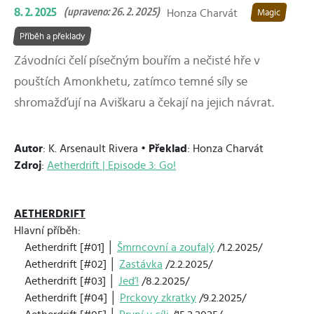
8. 2. 2025
(upraveno: 26. 2. 2025)
Honza Charvát
Magic
Příběh a překlady
Závodníci čelí písečným bouřím a nečisté hře v
pouštích Amonkhetu, zatímco temné síly se
shromažďují na Aviškaru a čekají na jejich návrat.
Autor
: K. Arsenault Rivera •
Překlad
: Honza Charvát
Zdroj
:
Aetherdrift | Episode 3: Go!
AETHERDRIFT
Hlavní příběh:
Aetherdrift [#01] │
Šmrncovní a zoufalý
/1.2.2025/
Aetherdrift [#02] │
Zastávka
/2.2.2025/
Aetherdrift [#03] │
Jeď!
/8.2.2025/
Aetherdrift [#04] │
Prckovy zkratky
/9.2.2025/