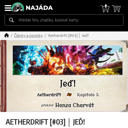
Aetherdrift [#03] │ Jeď!
Články a novinky
AETHERDRIFT [#03] │ JEĎ!