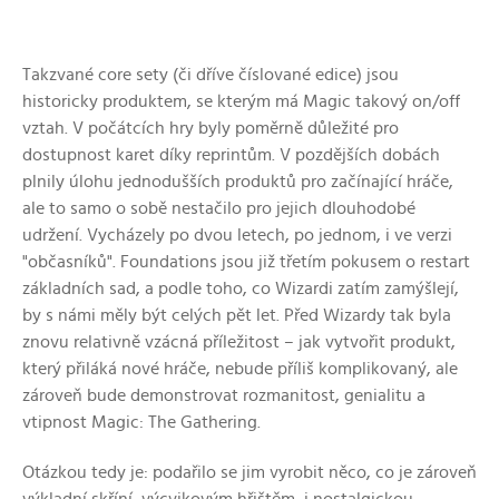
Takzvané core sety (či dříve číslované edice) jsou
historicky produktem, se kterým má Magic takový on/off
vztah. V počátcích hry byly poměrně důležité pro
dostupnost karet díky reprintům. V pozdějších dobách
plnily úlohu jednodušších produktů pro začínající hráče,
ale to samo o sobě nestačilo pro jejich dlouhodobé
udržení. Vycházely po dvou letech, po jednom, i ve verzi
"občasníků". Foundations jsou již třetím pokusem o restart
základních sad, a podle toho, co Wizardi zatím zamýšlejí,
by s námi měly být celých pět let. Před Wizardy tak byla
znovu relativně vzácná příležitost – jak vytvořit produkt,
který přiláká nové hráče, nebude příliš komplikovaný, ale
zároveň bude demonstrovat rozmanitost, genialitu a
vtipnost Magic: The Gathering.
Otázkou tedy je: podařilo se jim vyrobit něco, co je zároveň