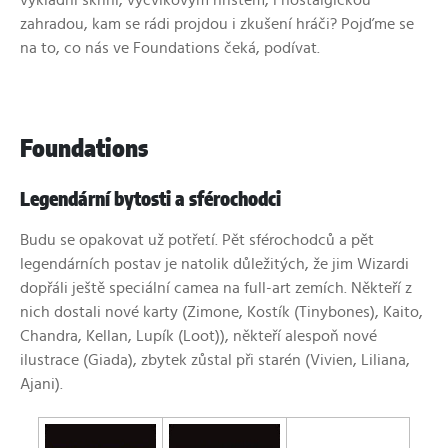
výkladní skříní, výcvikovým hřištěm, i nostalgickou
zahradou, kam se rádi projdou i zkušení hráči? Pojďme se
na to, co nás ve Foundations čeká, podívat.
Foundations
Legendární bytosti a sférochodci
Budu se opakovat už potřetí. Pět sférochodců a pět
legendárních postav je natolik důležitých, že jim Wizardi
dopřáli ještě speciální camea na full-art zemích. Někteří z
nich dostali nové karty (Zimone, Kostík (Tinybones), Kaito,
Chandra, Kellan, Lupík (Loot)), někteří alespoň nové
ilustrace (Giada), zbytek zůstal při starén (Vivien, Liliana,
Ajani).