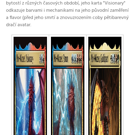
bytostí z různých časových období, jeho karta "Visionary"
odkazuje barvami i mechanikami na jeho původní zaměření
a flavor (před jeho smrtí a znovuzrozením coby pětibarevný
dračí avatar.