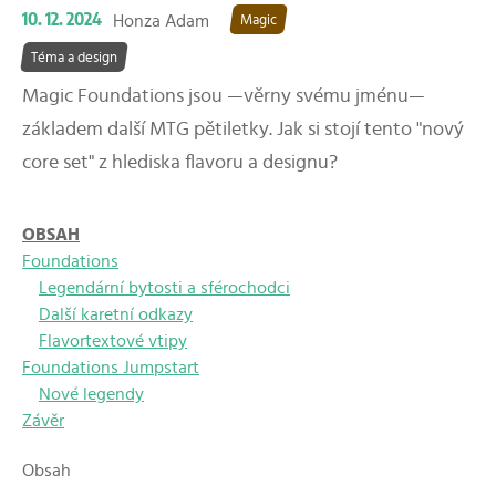
10. 12. 2024
Honza Adam
Magic
Téma a design
Magic Foundations jsou —věrny svému jménu—
základem další MTG pětiletky. Jak si stojí tento "nový
core set" z hlediska flavoru a designu?
OBSAH
Foundations
Legendární bytosti a sférochodci
Další karetní odkazy
Flavortextové vtipy
Foundations Jumpstart
Nové legendy
Závěr
Obsah