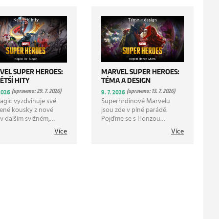
VEL SUPER HEROES:
MARVEL SUPER HEROES:
ĚTŠÍ HITY
TÉMA A DESIGN
(upraveno: 29. 7. 2026)
(upraveno: 13. 7. 2026)
 2026
9. 7. 2026
agic vyzdvihuje své
Superhrdinové Marvelu
bené kousky z nové
jsou zde v plné parádě.
v dalším svižném,
Pojďme se s Honzou
ém článku.
Adamem projít odkazy a
Více
Více
inspiracemi za kartami v
této sadě.