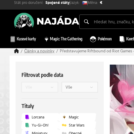
Stát pro doručení:
Měna:
Jazyk:
Spojené státy
€
Kusové karty
Magic: The Gathering
Pokémon
Karet
Články a novinky
Představujeme Riftbound od Riot Games –
Filtrovat podle data
Tituly
Lorcana
Magic
Yu-Gi-Oh!
Star Wars
Miniatury
Obecné