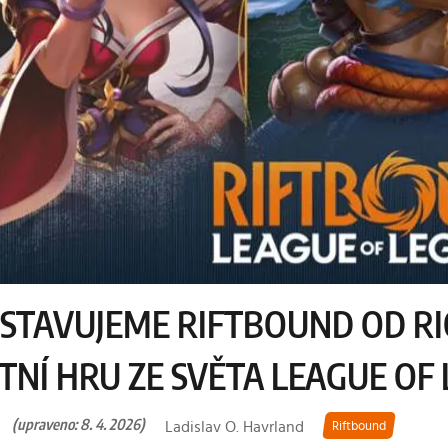
STAVUJEME RIFTBOUND OD RI
TNÍ HRU ZE SVĚTA LEAGUE OF
(upraveno: 8. 4. 2026)
Ladislav O. Havrland
Riftbound