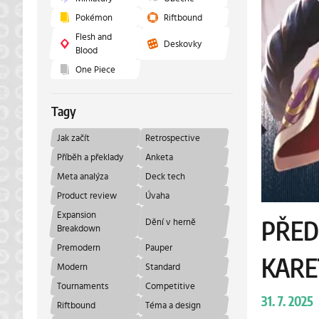
Pokémon
Riftbound
Flesh and
Deskovky
Blood
One Piece
Tagy
Jak začít
Retrospective
Příběh a překlady
Anketa
Meta analýza
Deck tech
Product review
Úvaha
Expansion
Dění v herně
PŘED
Breakdown
Premodern
Pauper
KARE
Modern
Standard
Tournaments
Competitive
31. 7. 2025
Riftbound
Téma a design