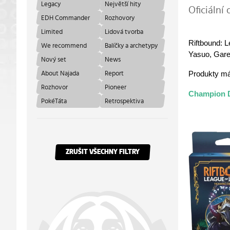
Legacy
Největší hity
Oficiální 
EDH Commander
Rozhovory
Limited
Lidová tvorba
Riftbound: 
We recommend
Balíčky a archetypy
Yasuo, Garen
Nový set
News
Produkty má
About Najada
Report
Rozhovor
Pioneer
Champion 
PokéTáta
Retrospektiva
ZRUŠIT VŠECHNY FILTRY