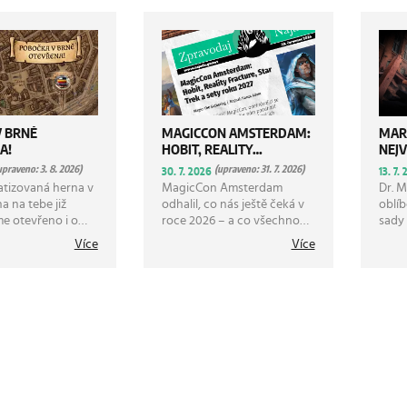
V BRNĚ
MAGICCON AMSTERDAM:
MAR
A!
HOBIT, REALITY
NEJV
FRACTURE, STAR TREK A
upraveno: 3. 8. 2026)
(upraveno: 31. 7. 2026)
30. 7. 2026
13. 7.
SETY ROKU 2027
atizovaná herna v
MagicCon Amsterdam
Dr. M
a na tebe již
odhalil, co nás ještě čeká v
oblí
e otevřeno i o
roce 2026 – a co všechno
sady 
Najdeteš nás na
přinese rok 2027.
vtipn
Více
Více
skupská 283/1,