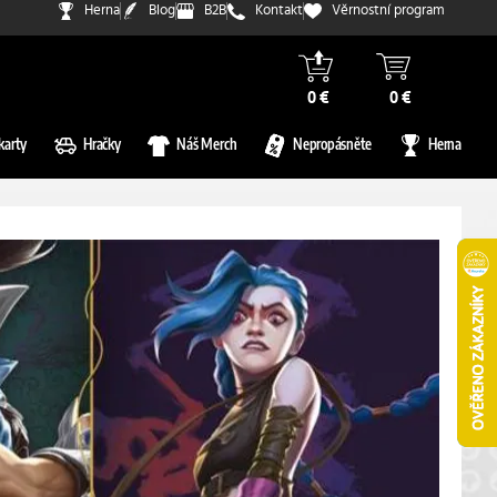
Herna
Blog
B2B
Kontakt
Věrnostní program
0 €
0 €
karty
Hračky
Náš Merch
Nepropásněte
Herna