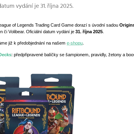
datum vydání je 31. října 2025.
League of Legends Trading Card Game dorazí s úvodní sadou 
Origin
 či Volibear. Oficiální datum vydání je 
31. října
2025
.
me již k předobjednání na našem 
e-shopu
. 
Decks
: předpřipravené balíčky se šampionem, pravidly, žetony a boo