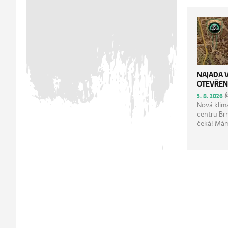
NAJÁDA 
OTEVŘEN
(
3. 8. 2026
Nová klim
centru Brn
čeká! Mám
víkendu. 
adrese: Bi
602 00.