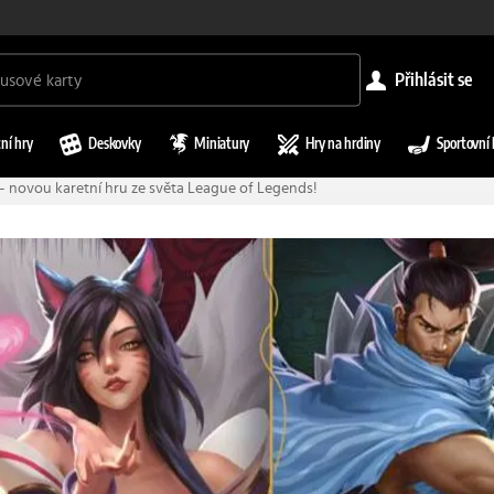
přihlásit se
ní hry
Deskovky
Miniatury
Hry na hrdiny
Sportovní 
 novou karetní hru ze světa League of Legends!