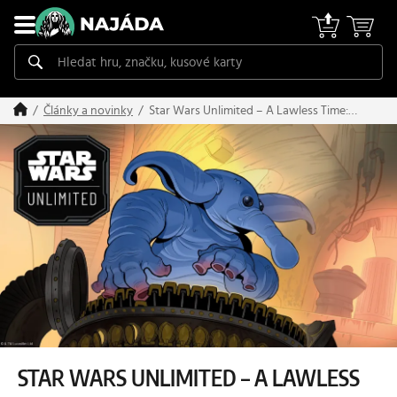
Star Wars Unlimited – A Lawless Time:
Články a novinky
Kdo stojí za vizuálem nové edice?
STAR WARS UNLIMITED – A LAWLESS