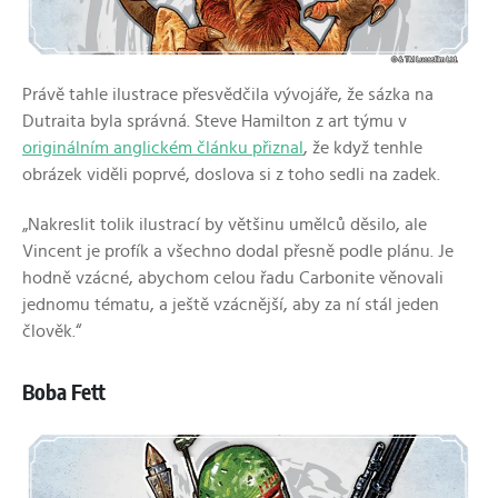
Právě tahle ilustrace přesvědčila vývojáře, že sázka na
Dutraita byla správná. Steve Hamilton z art týmu v
originálním anglickém článku přiznal
, že když tenhle
obrázek viděli poprvé, doslova si z toho sedli na zadek.
„Nakreslit tolik ilustrací by většinu umělců děsilo, ale
Vincent je profík a všechno dodal přesně podle plánu. Je
hodně vzácné, abychom celou řadu Carbonite věnovali
jednomu tématu, a ještě vzácnější, aby za ní stál jeden
člověk.“
Boba Fett