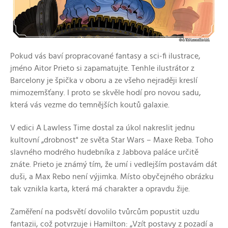
Pokud vás baví propracované fantasy a sci-fi ilustrace,
jméno Aitor Prieto si zapamatujte. Tenhle ilustrátor z
Barcelony je špička v oboru a ze všeho nejraději kreslí
mimozemšťany. I proto se skvěle hodí pro novou sadu,
která vás vezme do temnějších koutů galaxie.
V edici A Lawless Time dostal za úkol nakreslit jednu
kultovní „drobnost" ze světa Star Wars – Maxe Reba. Toho
slavného modrého hudebníka z Jabbova paláce určitě
znáte. Prieto je známý tím, že umí i vedlejším postavám dát
duši, a Max Rebo není výjimka. Místo obyčejného obrázku
tak vznikla karta, která má charakter a opravdu žije.
Zaměření na podsvětí dovolilo tvůrcům popustit uzdu
fantazii, což potvrzuje i Hamilton: „Vzít postavy z pozadí a