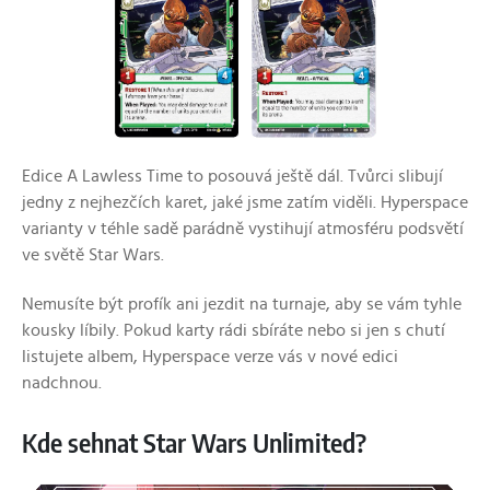
Edice A Lawless Time to posouvá ještě dál. Tvůrci slibují
jedny z nejhezčích karet, jaké jsme zatím viděli. Hyperspace
varianty v téhle sadě parádně vystihují atmosféru podsvětí
ve světě Star Wars.
Nemusíte být profík ani jezdit na turnaje, aby se vám tyhle
kousky líbily. Pokud karty rádi sbíráte nebo si jen s chutí
listujete albem, Hyperspace verze vás v nové edici
nadchnou.
Kde sehnat Star Wars Unlimited?