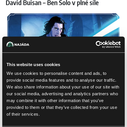
David Buisan – Ben Solo v plné síle
This website uses cookies
We use cookies to personalise content and ads, to
Mezi stálé autory Star Wars: Unlimited patří i ilustrátor
provide social media features and to analyse our traffic.
David Buisan z Barcelony. Pokud svět Star Wars sledujete
We also share information about your use of our site with
podrobněji, jeho styl možná poznáte. Kreslil třeba pro
our social media, advertising and analytics partners who
knižní sérii Adventures in Wild Space nebo komiksovou
may combine it with other information that you’ve
sbírku Boba Fett: Black, White & Red.
provided to them or that they’ve collected from your use
of their services.
V sadě A Lawless Time dostal Buisan na starost postavu,
na kterou spousta hráčů netrpělivě čekala – Bena Sola. I