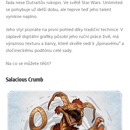
řada nese Dutraitův rukopis. Ve světě Star Wars: Unlimited
se pohybuje už delší dobu, ale teprve teď jeho talent
vynikne naplno.
Jeho styl poznáte na první pohled díky tradiční technice. V
záplavě digitální grafiky působí jeho ruční práce živě, má
výraznou texturu a barvy, které skvěle sedí k „špinavému“ a
zločineckému podtónu celé sady.
Na co se můžete těšit?
Salacious Crumb