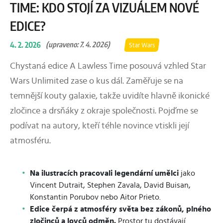
TIME: KDO STOJÍ ZA VIZUÁLEM NOVÉ
EDICE?
4. 2. 2026
(upraveno: 7. 4. 2026)
Star Wars
Chystaná edice A Lawless Time posouvá vzhled Star
Wars Unlimited zase o kus dál. Zaměřuje se na
temnější kouty galaxie, takže uvidíte hlavně ikonické
zločince a drsňáky z okraje společnosti. Pojďme se
podívat na autory, kteří téhle novince vtiskli její
atmosféru.
Na ilustracích pracovali legendární umělci
jako
Vincent Dutrait, Stephen Zavala, David Buisan,
Konstantin Porubov nebo Aitor Prieto.
Edice čerpá z atmosféry světa bez zákonů, plného
zločinců a lovců odměn.
Prostor tu dostávají