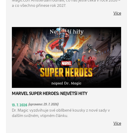
MagicCon Amsterdam odhalil, co nás ještě čeká v roce 2026 –
a co všechno přinese rok 2027.
Více
MARVEL SUPER HEROES: NEJVĚTŠÍ HITY
(upraveno: 29. 7. 2026)
13. 7. 2026
Dr. Magic vyzdvihuje své oblíbené kousky z nové sady v
dalším svižném, vtipném článku.
Více