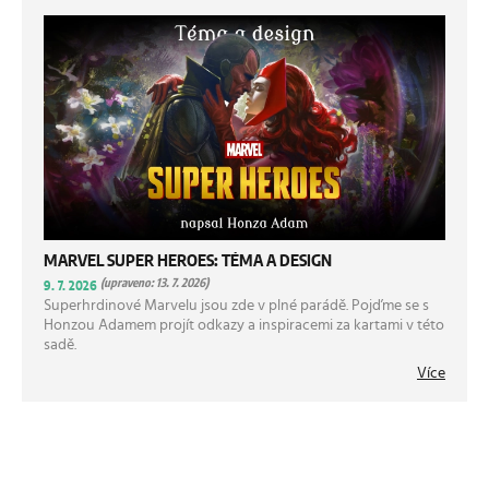
MARVEL SUPER HEROES: TÉMA A DESIGN
(upraveno: 13. 7. 2026)
9. 7. 2026
Superhrdinové Marvelu jsou zde v plné parádě. Pojďme se s
Honzou Adamem projít odkazy a inspiracemi za kartami v této
sadě.
Více