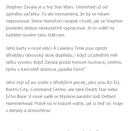
Stephen Zavala je u hry Star Wars: Unlimited už od
úplného začátku. To ale neznamená, že by se nikam
neposouval. Steve Hamilton naopak chválí, jak se Stephen
poslední dobou neskutečně vypracoval. Je to vidět na
každém novém tahu štětcem.
Jeho karty v nové edici A Lawless Time jsou oproti
dřívějšku obrovský skok dopředu, i když už předtím měl
laťku vysoko. Když Zavala poslal hotové ilustrace, celému
týmu v kanceláři doslova „spadla čelist“.
Jeho styl už asi znáte z dřívějších pecek, jako jsou R2-D2,
Kestro City, Command Center, ale také Death Star nebo
Echo Base. V nové sadě se blýskne parádní lodí Defiant
Hammerhead. Právě na ní krásně vidíte, jak si teď víc hraje
s detaily a atmosférou.