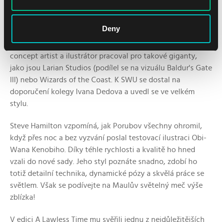
Deny
Konstantin Porubov je ve světě Star Wars: Unlimited sice
nováček, ale v digitálním umění už má něco za sebou. Jako
concept artist a ilustrátor pracoval pro takové giganty,
jako jsou Larian Studios (podílel se na vizuálu Baldur's Gate
III) nebo Wizards of the Coast. K SWU se dostal na
doporučení kolegy Ivana Dedova a uvedl se ve velkém
stylu.
Steve Hamilton vzpomíná, jak Porubov všechny ohromil,
když přes noc a bez vyzvání poslal testovací ilustraci Obi-
Wana Kenobiho. Díky téhle rychlosti a kvalitě ho hned
vzali do nové sady. Jeho styl poznáte snadno, zdobí ho
totiž detailní technika, dynamické pózy a skvělá práce se
světlem. Však se podívejte na Maulův světelný meč výše
zblízka!
V edici A Lawless Time mu svěřili jednu z nejdůležitějších