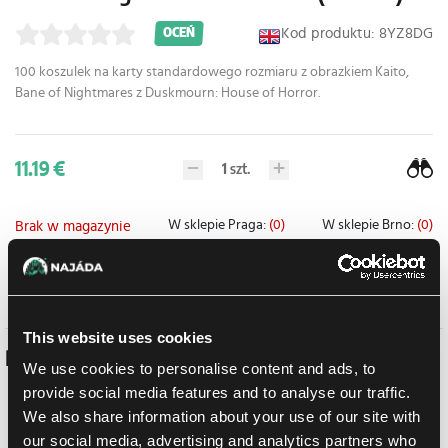
Kod produktu: 8YZ8DG
OCEŃ
100 koszulek na karty standardowego rozmiaru z obrazkiem
Kaito,
Bane of Nightmares
z
Duskmourn: House of Horror.
11.19 €
1
szt.
W sklepie Praga:
(0)
W sklepie Brno:
(0)
Brak w magazynie
Dodaj do listy zakupów
This website uses cookies
Podobne produkty
We use cookies to personalise content and ads, to
provide social media features and to analyse our traffic.
We also share information about your use of our site with
our social media, advertising and analytics partners who