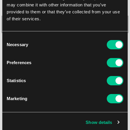
may combine it with other information that you’ve
provided to them or that they’ve collected from your use
of their services.
Consent
Necessary
Selection
Ultimate Guard Sidewinder Monocolor 133+ (turkusowy)
Preferences
1
17.79 €
Może Ci się spodobać
Statistics
Dostępne: 1 szt.
Marketing
NEW
Show details