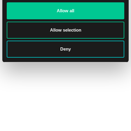
Allow all
Allow selection
Ultra PRO Apex Deck Protector – The Elder Scrolls IV:
Oblivion Remastered – koszulki (105 szt.)
Deny
1
15.59 €
Dostępne: > 4 szt.