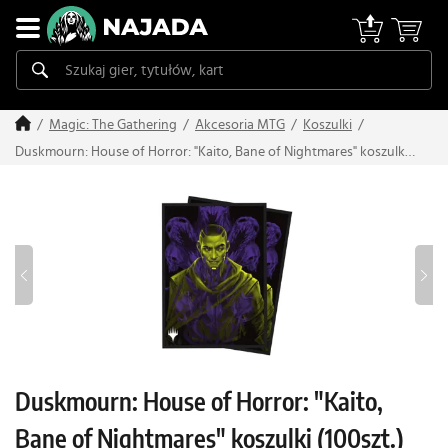
Magic: The Gathering
Akcesoria MTG
Koszulki
Duskmourn: House of Horror: "Kaito, Bane of Nightmares" koszulki
(100szt.)
Duskmourn: House of Horror: "Kaito,
Bane of Nightmares" koszulki (100szt.)