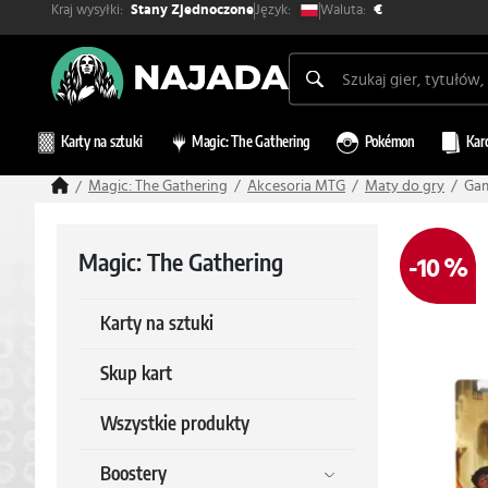
Kraj wysyłki:
Waluta:
Język:
Stany Zjednoczone
€
Karty na sztuki
Magic: The Gathering
Pokémon
Kar
Magic: The Gathering
Akcesoria MTG
Maty do gry
Gam
Magic: The Gathering
-10 %
Karty na sztuki
Skup kart
Wszystkie produkty
Boostery