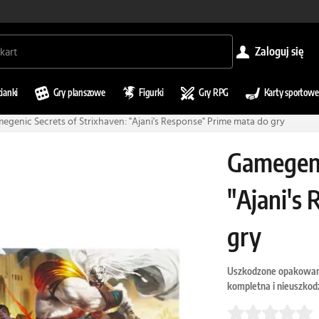
zaloguj się
cianki
Gry planszowe
Figurki
Gry RPG
Karty sportowe
egenic Secrets of Strixhaven: "Ajani's Response" Prime mata do gry
Gamegeni
"Ajani's
gry
Uszkodzone opakowani
kompletna i nieuszkod