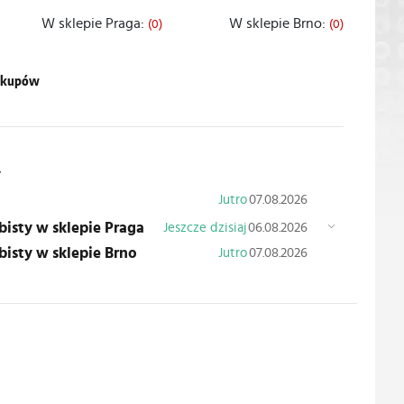
W sklepie Praga:
W sklepie Brno:
(0)
(0)
zakupów
y
Jutro
07.08.2026
obisty w sklepie Praga
Jeszcze dzisiaj
06.08.2026
obisty w sklepie Brno
Jutro
07.08.2026