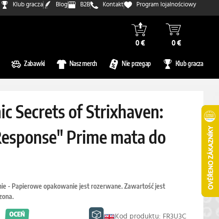
Klub gracza
Blog
B2B
Kontakt
Program lojalnościowy
0 €
0 €
Zabawki
Nasz merch
Nie przegap
Klub gracza
c Secrets of Strixhaven:
 Response" Prime mata do
e - Papierowe opakowanie jest rozerwane. Zawartość jest
zona.
OCEŃ
Kod produktu: FR3U3C