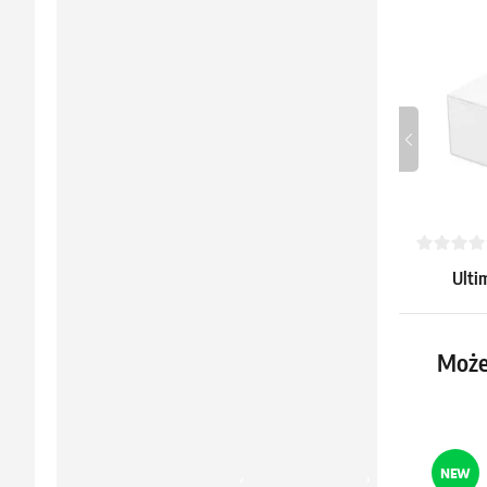
Ulti
Flip'
Monoc
31.79 €
Może
Dostępne: 3
NEW