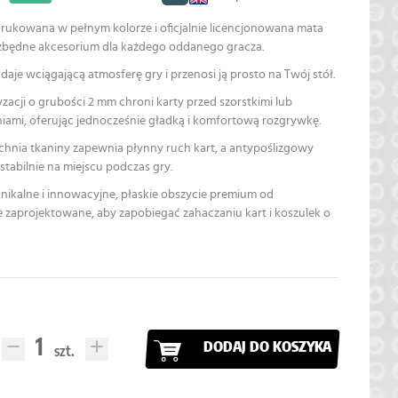
drukowana w pełnym kolorze i oficjalnie licencjonowana mata
ezbędne akcesorium dla każdego oddanego gracza.
aje wciągającą atmosferę gry i przenosi ją prosto na Twój stół.
yzacji o grubości 2 mm chroni karty przed szorstkimi lub
ami, oferując jednocześnie gładką i komfortową rozgrywkę.
chnia tkaniny zapewnia płynny ruch kart, a antypoślizgowy
tabilnie na miejscu podczas gry.
nikalne i innowacyjne, płaskie obszycie premium od
e zaprojektowane, aby zapobiegać zahaczaniu kart i koszulek o
DODAJ DO KOSZYKA