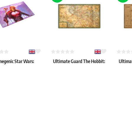
egenic Star Wars:
Ultimate Guard The Hobbit:
Ultima
imited The Armorer
"The Shire" mata do gry
"Wilder
zcząca mata do gry
€
15.59 €
15.59 €
: 2 szt.
Dostępne: 4 szt.
Dostępne: