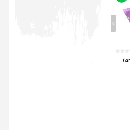
Gam
Unl
błys
20.59 
Dostępne