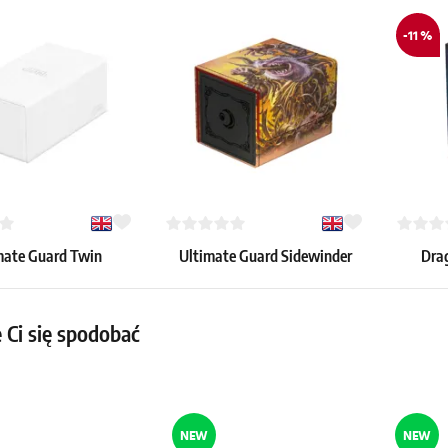
-11 %
mate Guard Twin
Ultimate Guard Sidewinder
Drag
n'Tray Deck Case
100+ Xenoskin Lorwyn
Blood
olor 200+ (biały)
Eclipsed: "Gristle Glutton"
11.19 €
20.59 €
 Ci się spodobać
9.79 €
 szt.
Dostępne: > 4 szt.
Dostępne:
NEW
NEW