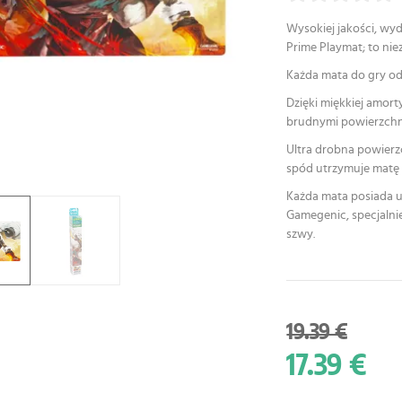
Wysokiej jakości, wy
Prime Playmat; to ni
Każda mata do gry odd
Dzięki miękkiej amort
brudnymi powierzchni
Ultra drobna powierz
spód utrzymuje matę s
Każda mata posiada u
Gamegenic, specjalni
szwy.
19.39 €
17.39 €