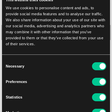
We use cookies to personalise content and ads, to
provide social media features and to analyse our traffic.
We also share information about your use of our site with
our social media, advertising and analytics partners who
may combine it with other information that you’ve
provided to them or that they’ve collected from your use
of their services.
Ultimate Guard Squaroes Boulder Deck Case 100+ (Teenage
Mutant Ninja Turtles: Leonardo)
Consent
Necessary
1
Selection
20.19 €
Dostępne: 1 szt.
Preferences
Może Ci się spodobać
Statistics