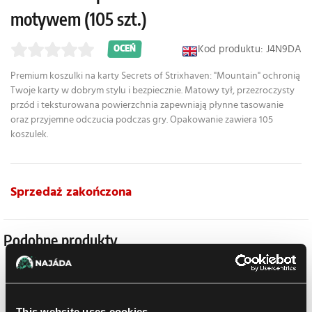
motywem (105 szt.)
Kod produktu: J4N9DA
OCEŃ
Premium koszulki na karty Secrets of Strixhaven: "Mountain" ochronią
Twoje karty w dobrym stylu i bezpiecznie. Matowy tył, przezroczysty
przód i teksturowana powierzchnia zapewniają płynne tasowanie
oraz przyjemne odczucia podczas gry. Opakowanie zawiera 105
koszulek.
Sprzedaż zakończona
Podobne produkty
This website uses cookies