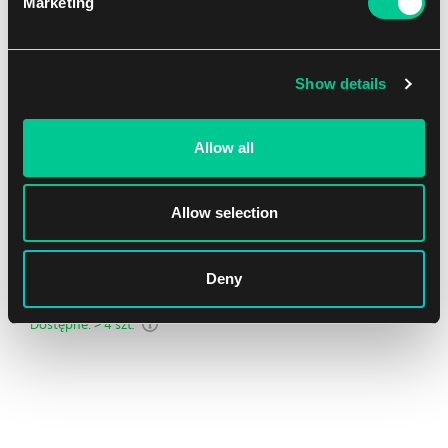
Marketing
NEW
Show details
Allow all
Allow selection
Ultra PRO Apex Deck Protector – The Elder Scrolls IV:
Oblivion Remastered – koszulki (105 szt.)
Deny
1
15.59 €
Dostępne: > 4 szt.