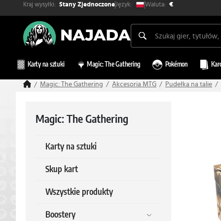
Kraj wysyłki:
Waluta:
Język:
Stany Zjednoczone
€
Karty na sztuki
Magic: The Gathering
Pokémon
Kar
Magic: The Gathering
Akcesoria MTG
Pudełka na talie
Magic: The Gathering
Karty na sztuki
Skup kart
Wszystkie produkty
Boostery