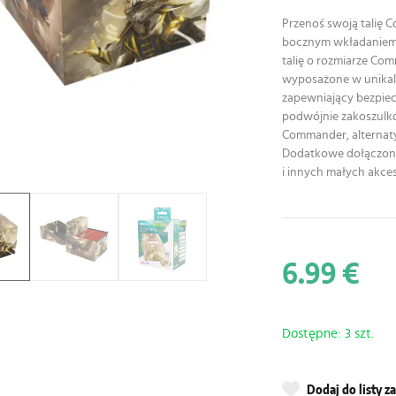
Przenoś swoją talię
bocznym wkładaniem.
talię o rozmiarze Co
wyposażone w unikaln
zapewniający bezpiec
podwójnie zakoszulk
Commander, alternat
Dodatkowe dołączone
i innych małych akce
6.99 €
Dostępne: 3 szt.
Dodaj do listy 