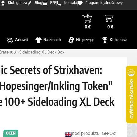
Klub gracza
Blog
B2B
Kontakt
Program lojalnościowy
0 €
0 €
Zabawki
Nasz merch
Nie przegap
Klub gracza
 Crate 100+ Sideloading XL Deck Box
c Secrets of Strixhaven:
 Hopesinger/Inkling Token"
te 100+ Sideloading XL Deck
Kod produktu: GFPO31
OCEŃ