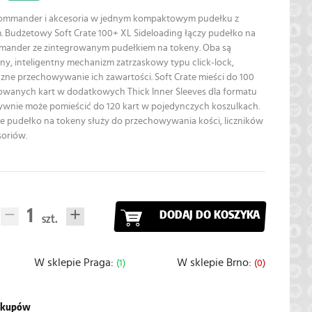
 Commander i akcesoria w jednym kompaktowym pudełku z
 Budżetowy Soft Crate 100+ XL Sideloading łączy pudełko na
mmander ze zintegrowanym pudełkiem na tokeny. Oba są
y, inteligentny mechanizm zatrzaskowy typu click-lock,
zne przechowywanie ich zawartości. Soft Crate mieści do 100
owanych kart w dodatkowych Thick Inner Sleeves dla formatu
ywnie może pomieścić do 120 kart w pojedynczych koszulkach.
 pudełko na tokeny służy do przechowywania kości, liczników
soriów.
DODAJ DO KOSZYKA
W sklepie Praga:
W sklepie Brno:
(1)
(0)
zakupów