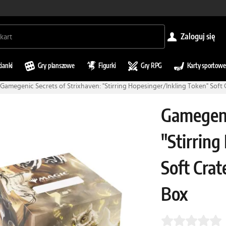
zaloguj się
cianki
Gry planszowe
Figurki
Gry RPG
Karty sportowe
Gamegenic Secrets of Strixhaven: "Stirring Hopesinger/Inkling Token" Soft
Gamegeni
"Stirring
Soft Cra
Box