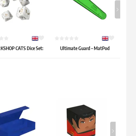
SHOP CATS Dice Set:
Ultimate Guard – MatPod
-
Purrl
(zielona)
(
14.39 €
0.59 
: 2 szt.
Dostępne: > 8 szt.
Dostęp