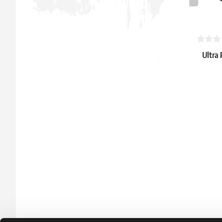
Ultra 
IV: 
Alc
16.39 €
Dostępne