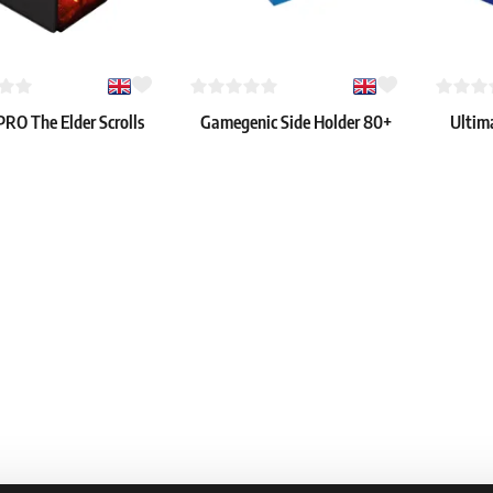
PRO The Elder Scrolls
Gamegenic Side Holder 80+
Ultim
Oblivion Remastered
(niebieski)
Monoco
ove Flip Deck Box
1.59 €
51.59 €
: 3 szt.
Dostępne: > 4 szt.
Dostępne: