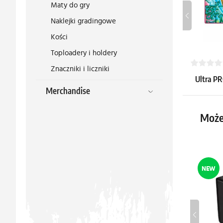
Maty do gry
Naklejki gradingowe
Kości
Toploadery i holdery
Znaczniki i liczniki
Ultra PR
Merchandise
Sunen, L
16.39 €
Może
Dostępne: 2
NEW