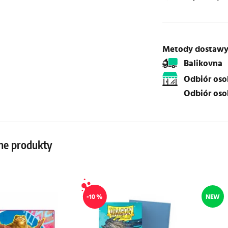
Metody dostaw
Balikovna
Odbiór os
Odbiór os
ne produkty
-10 %
NEW