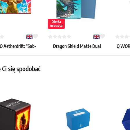
Oferta
miesiąca
O Aetherdrift: "Sab-
Dragon Shield Matte Dual
Q WORK
uxa Embodied" mata
koszulki – Lagoon (matowe,
do gry
niebieskie, 100 szt.)
9.39 €
13.39 €
 Ci się spodobać
8.39 €
 szt.
Dostępne
Dostępne: > 36 szt.