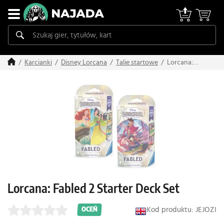
Lorcana:
Karcianki
Disney Lorcana
Talie startowe
Fabled 2
Starter Deck
Set
Lorcana: Fabled 2 Starter Deck Set
Kod produktu: JEJOZI
OCEŃ