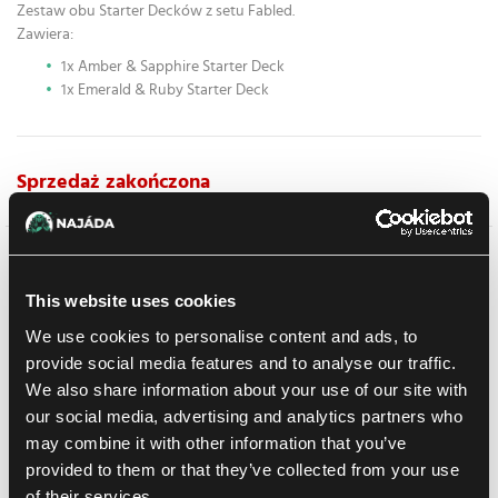
Zestaw obu Starter Decków z setu Fabled.
Zawiera:
1x Amber & Sapphire Starter Deck
1x Emerald & Ruby Starter Deck
Sprzedaż zakończona
Szczegółowy opis
This website uses cookies
Każda talia startowa zawiera:
We use cookies to personalise content and ads, to
1 talię startową złożoną z 60 kart, w tym 2 karty foil z
provide social media features and to analyse our traffic.
postaciami widocznymi na froncie opakowania
We also share information about your use of our site with
11 żetonów do gry
our social media, advertising and analytics partners who
1 instrukcję
may combine it with other information that you’ve
1 booster Fabled
provided to them or that they’ve collected from your use
of their services.