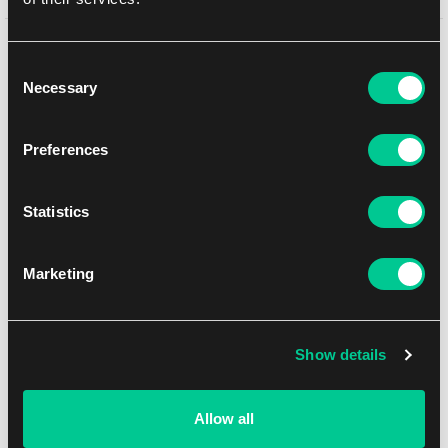
Może Ci się spodobać
Consent
Necessary
Selection
Preferences
Statistics
Marketing
Lorcana: Azurite Sea Emerald & Sapphire Starter Deck
Show details
1
16.39 €
Allow all
Dostępne: > 8 szt.