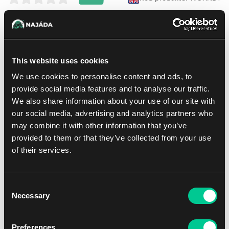
Lorcana: Reign of Jafar Illumineer's Trove zawiera:
1 pudełko do przechowywania
6 przekładek do kart
8 boosterów Reign of Jafar
This website uses cookies
6 kości do oznaczania obrażeń
We use cookies to personalise content and ads, to
1 licznik Lore
1 przewodnik gracza
provide social media features and to analyse our traffic.
We also share information about your use of our site with
our social media, advertising and analytics partners who
may combine it with other information that you’ve
53.59 €
1
szt.
DODAJ DO KOSZYKA
provided to them or that they’ve collected from your use
of their services.
W sklepie Praga:
(4)
W sklepie Brno:
(4)
Dostępne: > 12 szt.
Consent
Dodaj do listy zakupów
Necessary
Selection
Preferences
Metody dostawy