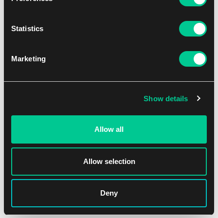
UPS
14.08.2026
Odbiór osobisty w sklepie
Statistics
Jeszcze dzisiaj
07.08.2026
Brno
Odbiór osobisty w sklepie
Jeszcze dzisiaj
Marketing
07.08.2026
Brno
Show details
Allow all
Allow selection
Deny