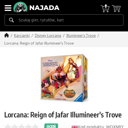
Karcianki
Disney Lorcana
Illumineer's Trove
Lorcana: Reign of Jafar Illumineer's Trove
Lorcana: Reign of Jafar Illumineer's Trove
Kod produktu: WOXNBY
OCEŃ