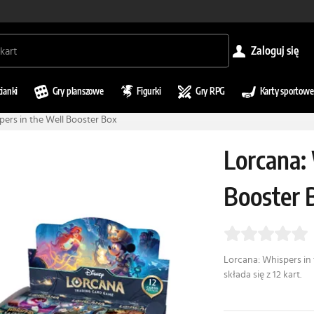
zaloguj się
cianki
Gry planszowe
Figurki
Gry RPG
Karty sportowe
pers in the Well Booster Box
Lorcana:
Booster 
Lorcana: Whispers in
składa się z 12 kart.