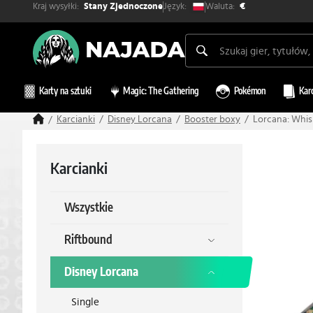
Kraj wysyłki:
Waluta:
Język:
Stany Zjednoczone
€
Karty na sztuki
Magic: The Gathering
Pokémon
Kar
Karcianki
Disney Lorcana
Booster boxy
Lorcana: Whis
Karcianki
Wszystkie
Riftbound
Disney Lorcana
Single