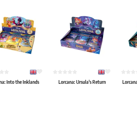
na: Into the Inklands
Lorcana: Ursula's Return
Lorcana
Booster Box
Booster Box
€
123.99 €
123.99 
: > 4 szt.
Dostępne: 4 szt.
Dostępne: