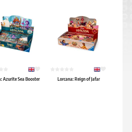
: Azurite Sea Booster
Lorcana: Reign of Jafar
Box
Booster Box
€
136.39 €
 4 szt.
Dostępne: > 8 szt.