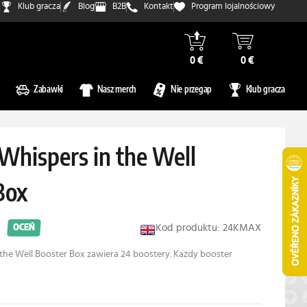
Klub gracza
Blog
B2B
Kontakt
Program lojalnościowy
0 €
0 €
Zabawki
Nasz merch
Nie przegap
Klub gracza
 Whispers in the Well
Box
Kod produktu: 24KMAX
OCEŃ
 the Well Booster Box zawiera 24 boostery. Każdy booster