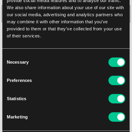
provide social media features and to analyse our traffic.
We also share information about your use of our site with
our social media, advertising and analytics partners who
may combine it with other information that you’ve
provided to them or that they’ve collected from your use
Ultra PRO Pro-Gloss Deck Protector koszulki – Light Blue
of their services.
(jasnoniebieskie, 50 szt.)
1
3.19 €
Consent
Dostępne: > 12 szt.
Necessary
Selection
Preferences
Może Ci się spodobać
Statistics
Marketing