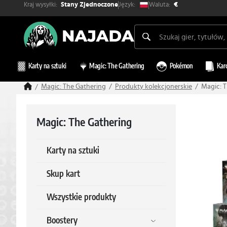
Kraj wysyłki:
Waluta:
Język:
Stany Zjednoczone
€
Karty na sztuki
Magic: The Gathering
Pokémon
Kar
Magic: The Gathering
Produkty kolekcjonerskie
Magic: T
Magic: The Gathering
Karty na sztuki
Skup kart
Wszystkie produkty
Boostery