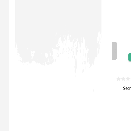
Secr
Summ
Artist 
49.59 
Dostępne