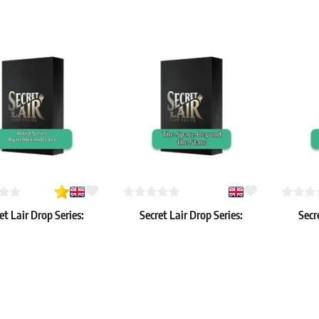
et Lair Drop Series:
Secret Lair Drop Series:
Secr
er Superdrop 2023:
October Superdrop 2022: The
Augu
Series: Ryan Alexander
Space Beyond the Stars
Artist
€
43.39 €
51.59 €
Lee
: 3 szt.
Dostępne: 3 szt.
Dostępne: