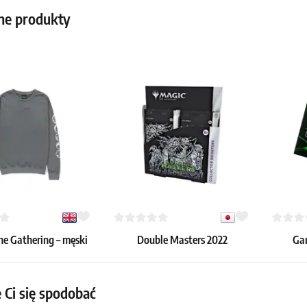
ne produkty
he Gathering – męski
Double Masters 2022
Gam
sweter (M)
Collector Booster Box
Unlimi
koszu
309.99 €
6.59 €
 Ci się spodobać
 szt.
Dostępne: > 12 szt.
Dostępne