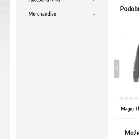
Podob
Merchandise
Magic: T
45.39 €
Może
Dostępne: 1