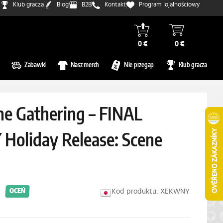
Klub gracza
Blog
B2B
Kontakt
Program lojalnościowy
0 €
0 €
Zabawki
Nasz merch
Nie przegap
Klub gracza
he Gathering – FINAL
Holiday Release: Scene
Kod produktu: XEKWNY
OCEŃ