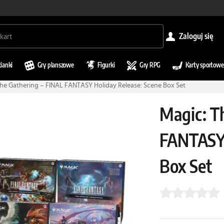
zaloguj się
cianki
Gry planszowe
Figurki
Gry RPG
Karty sportowe
he Gathering – FINAL FANTASY Holiday Release: Scene Box Set
Magic: T
FANTASY 
Box Set