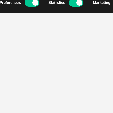
Preferences
Statistics
Marketing
O Najadzie
Jak kupować
Kontakt
Pomysły na prezent
Pracuj z nami
Metody dostawy
Klub gracza
Metody płatności