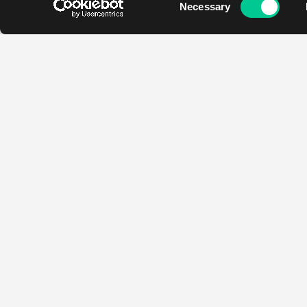
Necessary
Selection
Kontakt
Godziny otwarcia
Najada
Pon - Pt
Ondrickova 2166/14
12:00 - 19:00
13000 Praga
Sob - Ndz