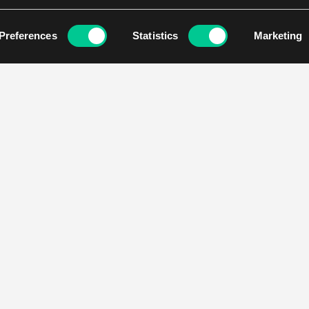
Preferences
Statistics
Marketing
O Najadzie
Jak kupować
Kontakt
Pomysły na prezent