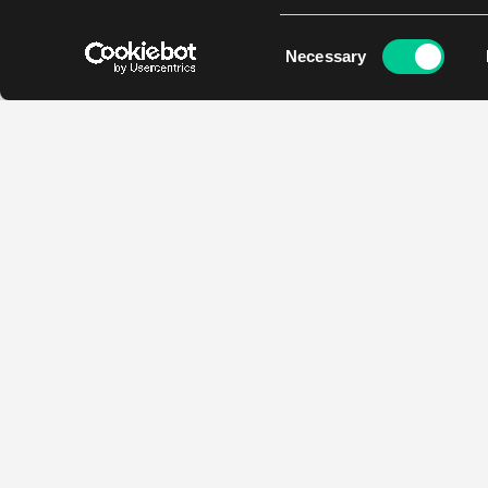
Consent
Necessary
Selection
Kontakt
Godziny otwarcia
Najada
Pon - Pt