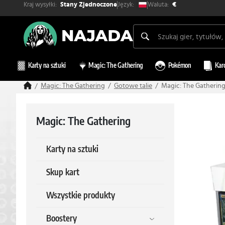
Kraj wysyłki:
Waluta:
Język:
Stany Zjednoczone
€
Karty na sztuki
Magic: The Gathering
Pokémon
Kar
Magic: The Gathering
Gotowe talie
Magic: The Gathering
Magic: The Gathering
Karty na sztuki
Skup kart
Wszystkie produkty
Boostery