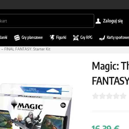
zaloguj się
cianki
Gry planszowe
Figurki
Gry RPG
Karty sportowe
 – FINAL FANTASY: Starter Kit
Magic: T
FANTASY: