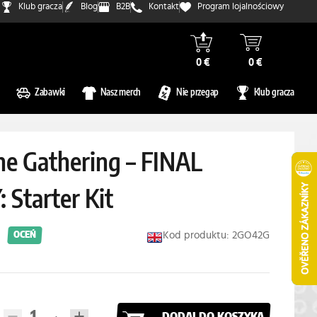
Klub gracza
Blog
B2B
Kontakt
Program lojalnościowy
0 €
0 €
Zabawki
Nasz merch
Nie przegap
Klub gracza
he Gathering – FINAL
 Starter Kit
Kod produktu: 2GO42G
OCEŃ