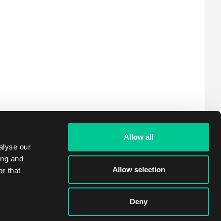
Allow all
alyse our
ing and
Allow selection
r that
Deny