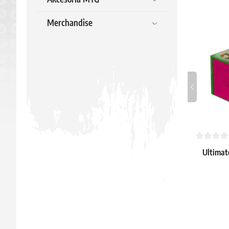
Merchandise
Ultimat
100+ 
Ecli
20.59 €
Dostępne: 3