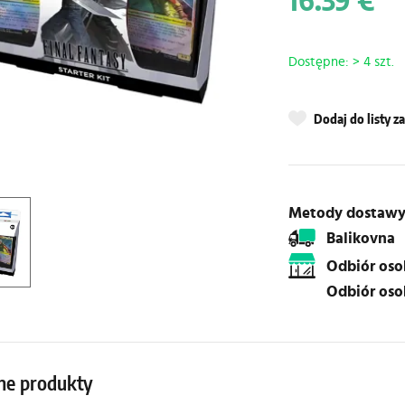
16.39 €
Dostępne: > 4 szt.
Dodaj do listy 
Metody dostaw
Balikovna
Odbiór os
Odbiór os
ne produkty