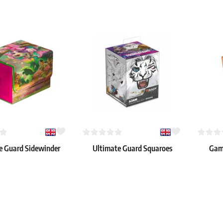
e Guard Sidewinder
Ultimate Guard Squaroes
Game
Xenoskin Lorwyn
Magic: The Gathering
psed: "Vibrance"
Foundations: Ajani Boulder
19.39 €
22.59 €
Deck Case 100+
 szt.
Dostępne: 1 szt.
Dostępne