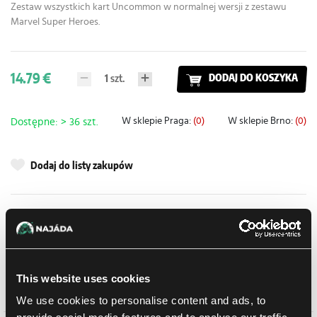
Zestaw wszystkich kart Uncommon w normalnej wersji z zestawu
Marvel Super Heroes.
14.79 €
1
szt.
DODAJ DO KOSZYKA
W sklepie Praga:
(0)
W sklepie Brno:
(0)
Dostępne: > 36 szt.
Dodaj do listy zakupów
Metody dostawy
UPS
11.08.2026
Odbiór osobisty w sklepie Brno
10.08.2026
This website uses cookies
Odbiór osobisty w sklepie Brno
10.08.2026
We use cookies to personalise content and ads, to