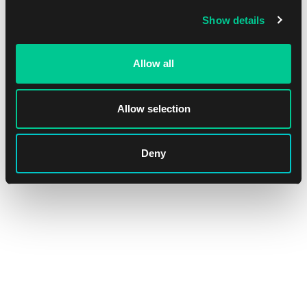
Show details
Allow all
Allow selection
Deny
Kamigawa: Neon Dynasty: Uncommon Set
1
10.19 €
Dostępne: > 4 szt.