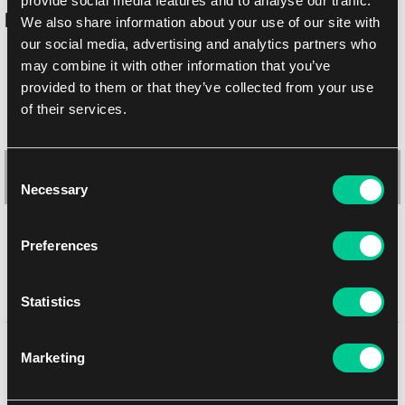
provide social media features and to analyse our traffic.
Podobne produkty
We also share information about your use of our site with
our social media, advertising and analytics partners who
may combine it with other information that you’ve
provided to them or that they’ve collected from your use
of their services.
Consent
Necessary
Selection
Preferences
Najada pudełko na 500 kart (zielone)
Statistics
1
1.19 €
Może Ci się spodobać
Dostępne: > 100 szt.
Marketing