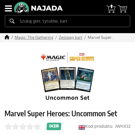
Marvel Super
Magic: The Gathering
Zestawy kart
Heroes: Uncommon
Set
Marvel Super Heroes: Uncommon Set
Kod produktu: JWHX32
OCEŃ