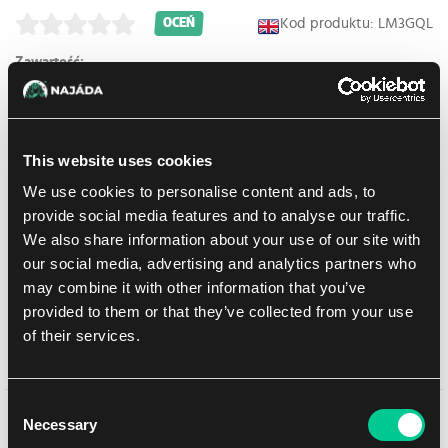
Kod produktu: LM3GQL
OCEŃ
Zawartość:
12 Magic: The Gathering | The Hobbit Boosterów do gry
1 Magic: The Gathering | The Hobbit Collector Booster
90 kart landów
10 dwustronnych kart tokenów
This website uses cookies
We use cookies to personalise content and ads, to
provide social media features and to analyse our traffic.
123.99 €
1
szt.
We also share information about your use of our site with
our social media, advertising and analytics partners who
may combine it with other information that you’ve
W sklepie Praga:
(0)
W sklepie Brno:
(0)
Brak w magazynie
provided to them or that they’ve collected from your use
of their services.
Dodaj do listy zakupów
Consent
Necessary
Selection
Szczegółowy opis