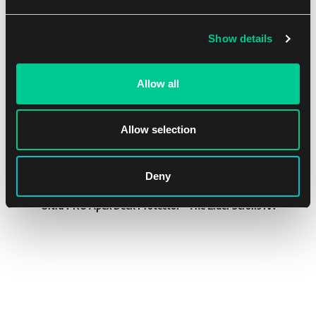
Dostępne: 2 szt.
Show details
NEW
Allow all
Allow selection
Deny
Ultra PRO Apex Deck Protector – The Elder Scrolls IV:
Oblivion Remastered – koszulki (105 szt.)
1
15.59 €
Dostępne: 4 szt.