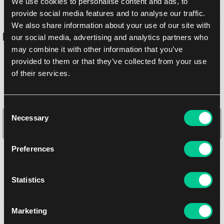
We use cookies to personalise content and ads, to
Dodaj do listy zakupów
provide social media features and to analyse our traffic.
We also share information about your use of our site with
Podobne produkty
our social media, advertising and analytics partners who
may combine it with other information that you’ve
provided to them or that they’ve collected from your use
of their services.
Consent
Necessary
Selection
Preferences
Statistics
Gamegenic Lorwyn Eclipsed: "Eclipsed Merrow" błyszcząca mata
do gry
Marketing
Może Ci się spodobać
1
20.59 €