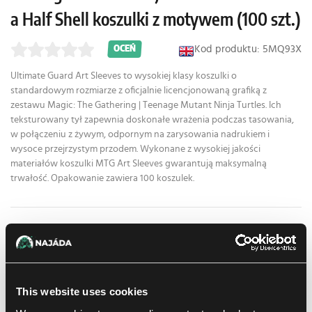
a Half Shell koszulki z motywem (100 szt.)
Kod produktu: 5MQ93X
OCEŃ
Ultimate Guard Art Sleeves to wysokiej klasy koszulki o
standardowym rozmiarze z oficjalnie licencjonowaną grafiką z
zestawu Magic: The Gathering | Teenage Mutant Ninja Turtles. Ich
teksturowany tył zapewnia doskonałe wrażenia podczas tasowania,
w połączeniu z żywym, odpornym na zarysowania nadrukiem i
wysoce przejrzystym przodem. Wykonane z wysokiej jakości
materiałów koszulki MTG Art Sleeves gwarantują maksymalną
trwałość. Opakowanie zawiera 100 koszulek.
15.19 €
1
szt.
W sklepie Praga:
(0)
W sklepie Brno:
(0)
Brak w magazynie
This website uses cookies