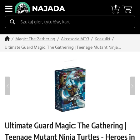
Magic: The Gathering
Akcesoria MTG
Koszulki
Ultimate Guard Magic: The Gathering | Teenage Mutant Ninja
Turtles - Heroes in a Half Shell koszulki z motywem (100 szt.)
Ultimate Guard Magic: The Gathering |
Teenage Mutant Ninja Turtles - Heroes in