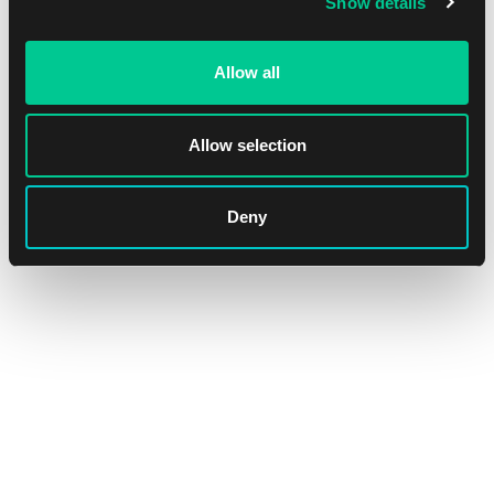
Show details
Allow all
Allow selection
Ultra PRO The Elder Scrolls IV: Oblivion Remastered Alcove
Deny
Flip Deck Box
1
16.39 €
Dostępne: 3 szt.