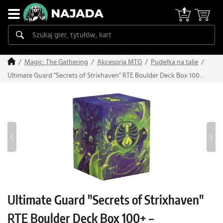
Magic: The Gathering
Akcesoria MTG
Pudełka na talie
Ultimate Guard "Secrets of Strixhaven" RTE Boulder Deck Box 100+
– Witherbloom
Ultimate Guard "Secrets of Strixhaven"
RTE Boulder Deck Box 100+ –