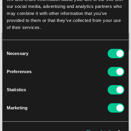
our social media, advertising and analytics partners who
may combine it with other information that you’ve
-11 %
provided to them or that they’ve collected from your use
of their services.
Consent
Necessary
Selection
Preferences
Ultra PRO Murders at Karlov Manor: "Alquist Proft, Master
Sleuth" koszulki (100 szt.)
Statistics
Może Ci się spodobać
11.19 €
1
9.79 €
Marketing
Dostępne: 1 szt.
NEW