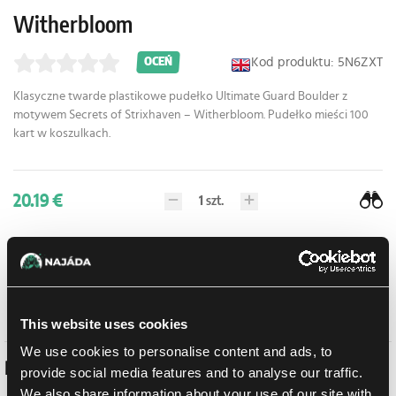
Witherbloom
Kod produktu: 5N6ZXT
OCEŃ
Klasyczne twarde plastikowe pudełko Ultimate Guard Boulder z
motywem Secrets of Strixhaven – Witherbloom. Pudełko mieści 100
kart w koszulkach.
20.19 €
1
szt.
W sklepie Praga:
(0)
W sklepie Brno:
(0)
Brak w magazynie
Dodaj do listy zakupów
This website uses cookies
We use cookies to personalise content and ads, to
Podobne produkty
provide social media features and to analyse our traffic.
We also share information about your use of our site with