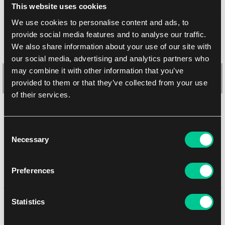
This website uses cookies
We use cookies to personalise content and ads, to
provide social media features and to analyse our traffic.
We also share information about your use of our site with
our social media, advertising and analytics partners who
may combine it with other information that you’ve
provided to them or that they’ve collected from your use
of their services.
Gamegenic Star Wars: Unlimited – Card Back White koszulki
(białe, 60 szt.)
Consent
Necessary
Selection
1
6.59 €
Dostępne: > 4 szt.
Preferences
Statistics
Może Ci się spodobać