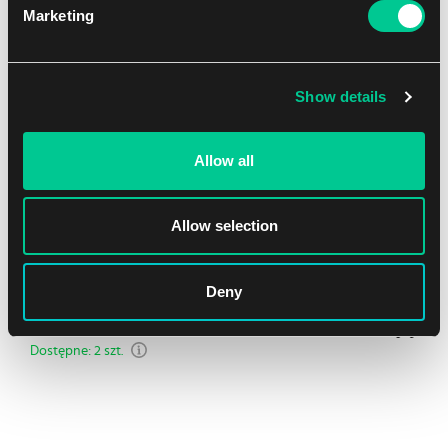
Marketing
NEW
Show details
Allow all
Allow selection
Ultra PRO The Elder Scrolls: Mages Guild PRO-Binder – 9
kieszeni
Deny
1
31.59 €
Dostępne: 2 szt.