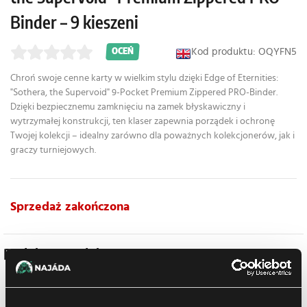
Binder – 9 kieszeni
Kod produktu: OQYFN5
OCEŃ
Chroń swoje cenne karty w wielkim stylu dzięki Edge of Eternities:
"Sothera, the Supervoid" 9-Pocket Premium Zippered PRO-Binder.
Dzięki bezpiecznemu zamknięciu na zamek błyskawiczny i
wytrzymałej konstrukcji, ten klaser zapewnia porządek i ochronę
Twojej kolekcji – idealny zarówno dla poważnych kolekcjonerów, jak i
graczy turniejowych.
Sprzedaż zakończona
Podobne produkty