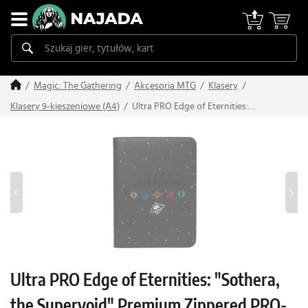
Magic: The Gathering
Akcesoria MTG
Klasery
Ultra PRO Edge of Eternities:
Klasery 9-kieszeniowe (A4)
"Sothera, the Supervoid" Premium
Zippered PRO-Binder – 9 kieszeni
Ultra PRO Edge of Eternities: "Sothera,
the Supervoid" Premium Zippered PRO-