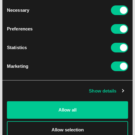
(/49 či méně) nebo Blue (1/1)!
Consent
Light Up The Night: tyto karty Spectrum Light FX jsou
Necessary
Selection
složené ze dvou verzí - současní hráči a Rookie. Každá karta
je limitovaná do 899 ks. A můžete nalézt další verze s nižší
limitací: Neon Yellow (/799), Blue (/499), Pink (/299), Green
Preferences
(různé limitace) a 1/1 Gold. Mnoho z verzí Green a Gold je
podepsaných!
Rink Ink Autographs: další velká raritka, die-cut autograph
Statistics
set. A opět jak nováčci, současní hráči, tak i legendy.
Hledejte varianty Orange (/99 či méně) a Blue (1/1). Na
kartách jména jako Hextall, Gretzky, Modano, Mercer...
Marketing
Thrill Rides: nový set tištěnný na duhovém podkladu se
skvělým designem, přináší ty nejlepší hráče z NHL.
Show details
Populární Rookie Journey a loňská novinka Synergistic Duos jsou
zpět, každá se skvělým checklistem.
Rookie Journey jako obvykle obahuje 3 subsety (Draft, Home Uni,
Allow all
Away Uni) a všechny ve variacích Green (/399), Red (/599) a Gold
(/149).
Synergistic Duos obsahuje vždy dva hráče z jednoho týmu a také
Allow selection
ve třěch subsetech: Star-Legend, Star-Rookie & Star-Star. Navíc ve