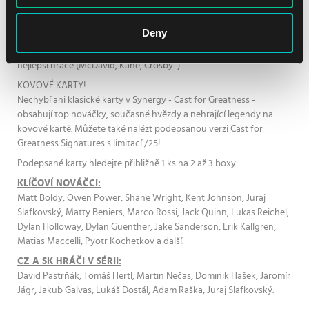
3 limitacích: Red (/599) a Gold (/149), a nově varianta Green (/399).
Na kartách jména jako Hašek, Lemieux, Gretzky, Roy...
Deny
Hledejte die-cut insertní karty StarQuest a super raritku StarQuest
- Gold Auto (limitace /5!). Skvělá karta, která obsahuje současné
nejlepší hráče (McDavid, Kane, Crosby...).
KOVOVÉ KARTY!
Nechybí ani klasické karty v Synergy - Cast for Greatness -
obsahují top nováčky, současné hvězdy a nehrající legendy na
kovové kartě. Můžete také nalézt podepsanou verzi Cast for
Greatness Signatures s limitací /25!
Podepsané karty hledejte přibližně 1 ks na 2 až 3 boxy.
KLÍČOVÍ NOVÁČCI:
Matt Boldy, Owen Power, Shane Wright, Kent Johnson, Juraj
Slafkovský, Matty Beniers, Marco Rossi, Jack Quinn, Lukas Reichel,
Dylan Holloway, Dylan Guenther, Jake Sanderson, Erik Kallgren,
Matias Maccelli, Pyotr Kochetkov a další.
CZ A SK HRÁČI V SÉRII:
David Pastrňák, Tomáš Hertl, Martin Nečas, Dominik Hašek, Jaromír
Jágr, Jakub Galvas, Lukáš Dostál, Adam Raška, Juraj Slafkovský.