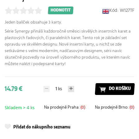
Kód: W127TF
HODNOTIT
Jeden balíček obsahuje 3 karty.
Série Synergy přináší každoročně směsici skvělých insertních karet a
plastových řadových, či paralelních karet. Tento rok je základní set
opravdu ve skvělém designu. Nové insertní karty, u nichž se zde
setkáváme s velmi moderním, nadčasovým designem, sérii navíc
skutečně pozvedly na úroveň výborného produktu, ve kterém navíc
můžete nalézt i podepsané karty!
14.79 €
1
ks
DO KOŠÍKU
Na prodejně Praha:
(0)
Na prodejně Brno:
(0)
Skladem > 4 ks
Přidat do nákupního seznamu