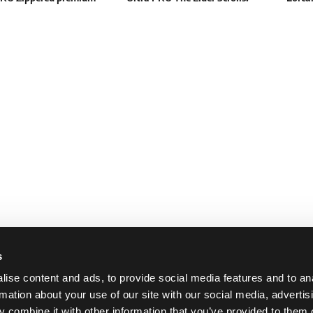
der – 9 kapes (černé)
Mages Guild PRO-Binder – 9
Minnie
kapes
31.79 €
22.19 €
 4 ks
Skladem 2 ks
Skladem 
s
ise content and ads, to provide social media features and to an
rmation about your use of our site with our social media, advertis
 combine it with other information that you’ve provided to them o