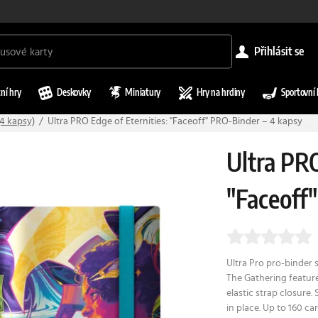
přihlásit se
ní hry
Deskovky
Miniatury
Hry na hrdiny
Sportovní 
(4 kapsy)
Ultra PRO Edge of Eternities: "Faceoff" PRO-Binder – 4 kapsy
Ultra PRO
"Faceoff
Ultra Pro pro-binder s
The Gathering feature
elastic strap closure
in place. Up to 160 ca