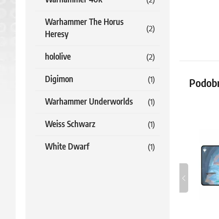
Warhammer The Horus
(2)
Heresy
hololive
(2)
Digimon
(1)
Podob
Warhammer Underworlds
(1)
Weiss Schwarz
(1)
White Dwarf
(1)