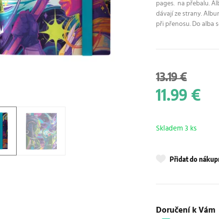
pages.
na přebalu. Al
dávají ze strany. Alb
při přenosu. Do alba 
13.19 €
11.99 €
Skladem 3 ks
Přidat do náku
Doručení k Vám