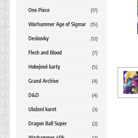
One Piece
(17)
Warhammer Age of Sigmar
(15)
Deskovky
(12)
Flesh and Blood
(7)
Hokejové karty
(5)
Grand Archive
(4)
D&D
(4)
Uložení karet
(3)
Dragon Ball Super
(2)
Warhammer 40k
(2)