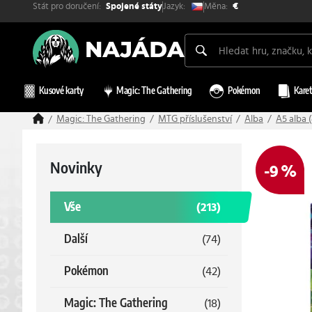
Stát pro doručení:
Měna:
Jazyk:
Spojené státy
€
Kusové karty
Magic: The Gathering
Pokémon
Karet
Magic: The Gathering
MTG příslušenství
Alba
A5 alba 
Novinky
-9 %
Vše
(213)
Další
(74)
Pokémon
(42)
Magic: The Gathering
(18)