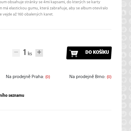
bum obsahuje stránky se 4mi kapsami, do kterých se karty
um má elastickou gumu, která zabraňuje, aby se album otevíralo
se vejde až 160 obalených karet.
DO KOŠÍKU
Na prodejně Praha:
Na prodejně Brno:
(0)
(0)
pního seznamu