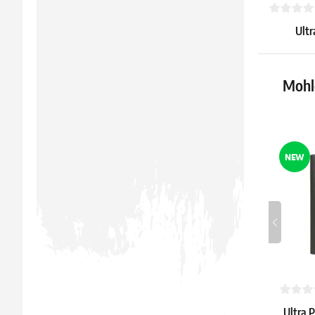
Ultr
Remaste
Resea
20.59 €
Mohlo
Skladem 1 
NEW
Ultra 