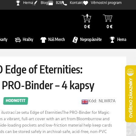
Herna
Blog
B2B
Kontakt
Věrnostní program
0 €
0 €
karty
Hračky
Náš Merch
Nepropásněte
Herna
 Edge of Eternities:
" PRO-Binder – 4 kapsy
Kód: NLWR7A
HODNOTIT
 ilustrací ze setu
Edge of Eternities
The PRO-Binder for Magic:
s a vibrant, full-art cover with an art from
Bloomburrow
and
. Side-loading pockets and low-friction material help keep cards
rds can be stored safely in archival-safe, acid-free, non-PVC