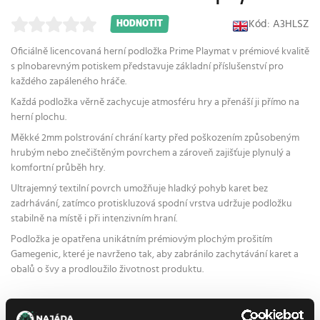
Kód: A3HLSZ
HODNOTIT
Oficiálně licencovaná herní podložka Prime Playmat v prémiové kvalitě
s plnobarevným potiskem představuje základní příslušenství pro
každého zapáleného hráče.
Každá podložka věrně zachycuje atmosféru hry a přenáší ji přímo na
herní plochu.
Měkké 2mm polstrování chrání karty před poškozením způsobeným
hrubým nebo znečištěným povrchem a zároveň zajišťuje plynulý a
komfortní průběh hry.
Ultrajemný textilní povrch umožňuje hladký pohyb karet bez
zadrhávání, zatímco protiskluzová spodní vrstva udržuje podložku
stabilně na místě i při intenzivním hraní.
Podložka je opatřena unikátním prémiovým plochým prošitím
Gamegenic, které je navrženo tak, aby zabránilo zachytávání karet a
obalů o švy a prodloužilo životnost produktu.