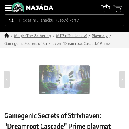
Magic: The Gathering
MTG příslušenství
Playmaty
Gamegenic Secrets of Strixhaven: "Dreamroot Cascade" Prime
playmat
Gamegenic Secrets of Strixhaven:
"Dreamroot Cascade" Prime playmat