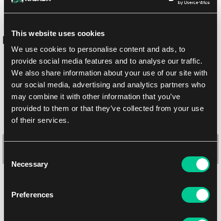
Prodej ukončen
This website uses cookies
Podobné produkty
We use cookies to personalise content and ads, to
provide social media features and to analyse our traffic.
We also share information about your use of our site with
our social media, advertising and analytics partners who
may combine it with other information that you’ve
provided to them or that they’ve collected from your use
of their services.
Consent
Necessary
Selection
KMC Hyper MAT obaly – Aqua (matné, modré, 64 ks)
Preferences
1
6.19 €