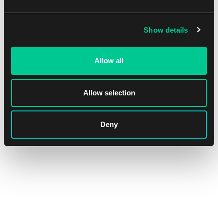
NEW
Show details
Allow all
Allow selection
hololive Official Card Game obaly: Fuwamoco (55 ks)
Deny
1
8.19 €
Skladem 2 ks