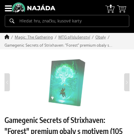
Magic: The Gathering
MTG příslušenství
Obaly
Gamegenic Secrets of Strixhaven: "Forest" premium obaly s
motivem (105 ks)
Gamegenic Secrets of Strixhaven:
"Forest" premium obaly s motivem (105