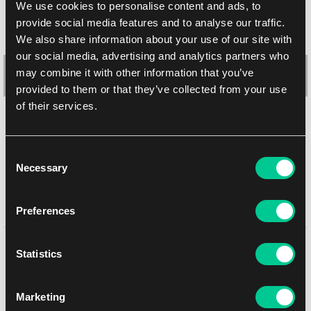
We use cookies to personalise content and ads, to
provide social media features and to analyse our traffic.
We also share information about your use of our site with
our social media, advertising and analytics partners who
may combine it with other information that you’ve
provided to them or that they’ve collected from your use
of their services.
Ultra PRO Secret Lair Drop Series: Spring Superdrop 2023: "Serra
the Benevolent" playmat
Consent
Necessary
Selection
1
18.59 €
Skladem 2 ks
Preferences
Mohlo by se Vám líbit
Statistics
Marketing