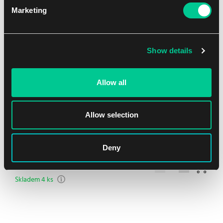
Marketing
NEW
Show details
Allow all
Allow selection
Ultra PRO Zippered premium PRO-Binder – 9 kapes (černé)
Deny
1
23.79 €
Skladem 4 ks