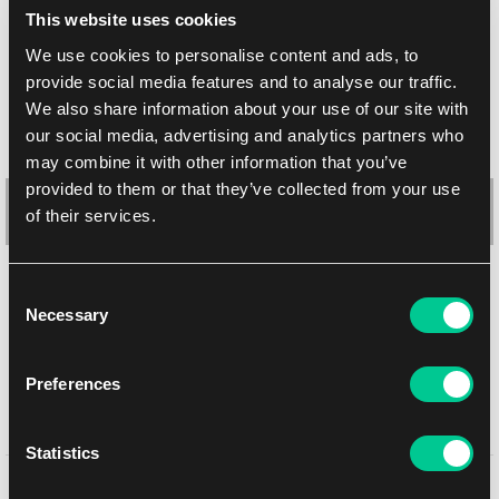
This website uses cookies
We use cookies to personalise content and ads, to
provide social media features and to analyse our traffic.
We also share information about your use of our site with
our social media, advertising and analytics partners who
may combine it with other information that you’ve
provided to them or that they’ve collected from your use
of their services.
KMC Small Character Sleeve Guard (vnější) obaly – MAT & Clear
Consent
Necessary
(matné, čiré, malé, 60 ks)
Selection
1
4.39 €
Preferences
Skladem > 4 ks
Statistics
Mohlo by se Vám líbit