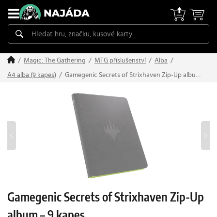
Magic: The Gathering
MTG příslušenství
Alba
Gamegenic Secrets of Strixhaven Zip-Up album
A4 alba (9 kapes)
– 9 kapes
Gamegenic Secrets of Strixhaven Zip-Up
album – 9 kapes