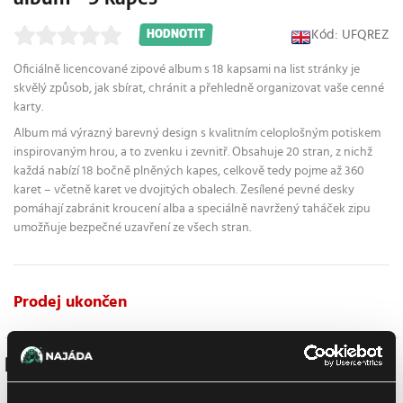
Kód: UFQREZ
HODNOTIT
Oficiálně licencované zipové album s 18 kapsami na list stránky je
skvělý způsob, jak sbírat, chránit a přehledně organizovat vaše cenné
karty.
Album má výrazný barevný design s kvalitním celoplošným potiskem
inspirovaným hrou, a to zvenku i zevnitř. Obsahuje 20 stran, z nichž
každá nabízí 18 bočně plněných kapes, celkově tedy pojme až 360
karet – včetně karet ve dvojitých obalech. Zesílené pevné desky
pomáhají zabránit kroucení alba a speciálně navržený taháček zipu
umožňuje bezpečné uzavření ze všech stran.
Prodej ukončen
Podobné produkty