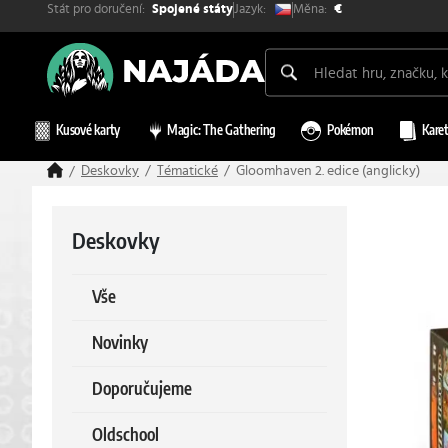
Stát pro doručení:
Měna:
Jazyk:
Spojené státy
€
Kusové karty
Magic: The Gathering
Pokémon
Karet
Deskovky
Tématické
Gloomhaven 2. edice (anglicky)
Deskovky
Vše
Novinky
Doporučujeme
Oldschool