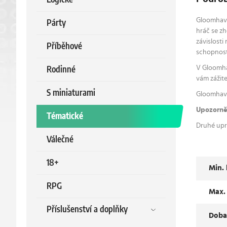
Gloomhaven
Párty
hráč se zh
závislosti
Příběhové
schopnost
V Gloomha
Rodinné
vám zážit
S miniaturami
Gloomhave
Upozorněn
Tématické
Druhé upr
Válečné
18+
Min.
RPG
Max.
Příslušenství a doplňky
Doba