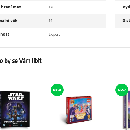
 hraní max
Vyd
120
mální věk
Dis
14
žnost
Expert
 by se Vám líbit
NEW
NEW