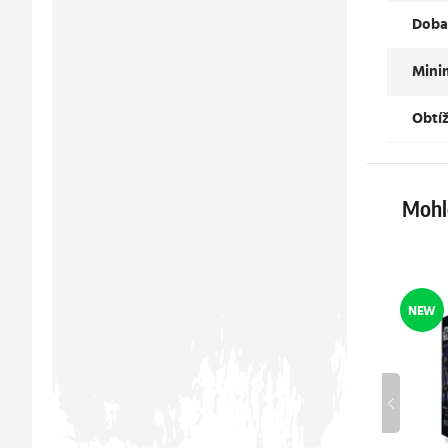
Doba
Mini
Obtí
Mohlo
NEW
NEW