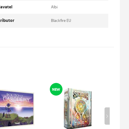
avatel
Albi
tributor
Blackfire EU
NEW