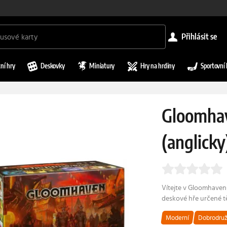
přihlásit se
ní hry
Deskovky
Miniatury
Hry na hrdiny
Sportovní 
Gloomhav
(anglicky
Vítejte v Gloomhaven
deskové hře určené 
Moderní
Dobrodruž