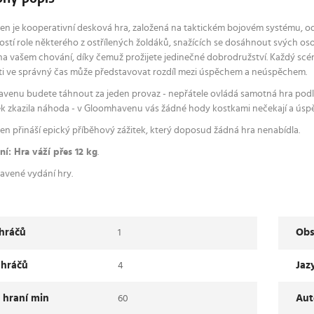
 je kooperativní desková hra, založená na taktickém bojovém systému, odehr
ostí role některého z ostřílených žoldáků, snažících se dosáhnout svých oso
 na vašem chování, díky čemuž prožijete jedinečné dobrodružství. Každý scé
i ve správný čas může představovat rozdíl mezi úspěchem a neúspěchem.
venu budete táhnout za jeden provaz - nepřátele ovládá samotná hra podle 
ek zkazila náhoda - v Gloomhavenu vás žádné hody kostkami nečekají a úsp
n přináší epický příběhový zážitek, který doposud žádná hra nenabídla.
í: Hra váží přes 12 kg
.
avené vydání hry.
 hráčů
Obs
1
 hráčů
Jaz
4
 hraní min
Aut
60