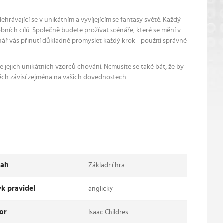
ávající se v unikátním a vyvíjejícím se fantasy světě. Každý
bních cílů. Společně budete prožívat scénáře, které se mění v
nář vás přinutí důkladně promyslet každý krok - použití správné
jejich unikátních vzorců chování. Nemusíte se také bát, že by
ěch závisí zejména na vašich dovednostech.
ah
Základní hra
yk pravidel
anglicky
or
Isaac Childres