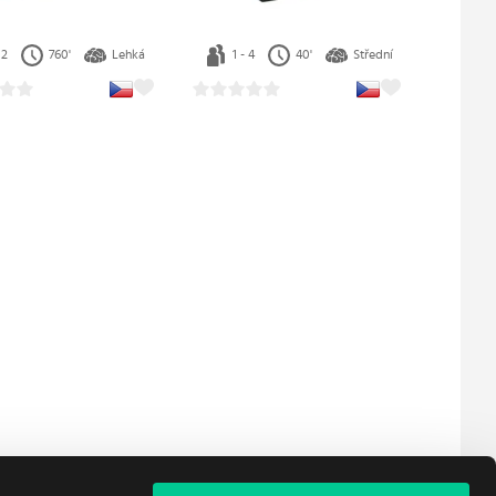
 6
20'
Střední
2 - 4
60'
Střední
Kitsu
Dobrodruzi Navorie
41.19 €
 3 ks
Skladem 3 ks