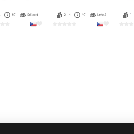
- 5
30'
Lehká
1 - 4
90'
Obtížná
2 -
Holubomby
Černý les
€
61.99 €
15.59 €
 3 ks
Skladem 2 ks
Skladem