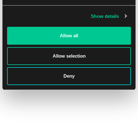
Skladem > 4 ks
Show details
NEW
Allow all
Allow selection
Deny
Ultra PRO The Elder Scrolls IV: Oblivion Remastered Alcove
Flip Deck Box
1
16.39 €
Skladem 3 ks