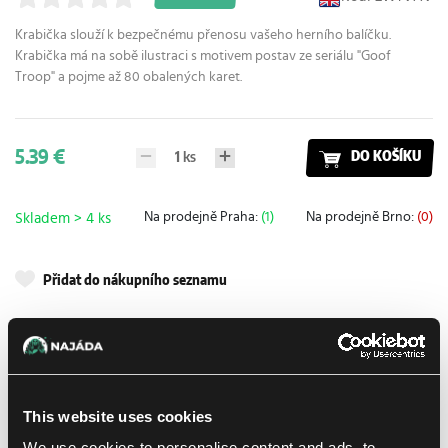
Krabička slouží k bezpečnému přenosu vašeho herního balíčku.
Krabička má na sobě ilustraci s motivem postav ze seriálu "Goof
Troop" a pojme až 80 obalených karet.
5.39 €
1
ks
DO KOŠÍKU
Na prodejně Praha:
(1)
Na prodejně Brno:
(0)
Skladem > 4 ks
Přidat do nákupního seznamu
Doručení k Vám
Balíkovna
11. 8. 2026
osobně na prodejně Praha
Ještě dnes
8. 8. 2026
This website uses cookies
osobně na prodejně Brno
10. 8. 2026
We use cookies to personalise content and ads, to