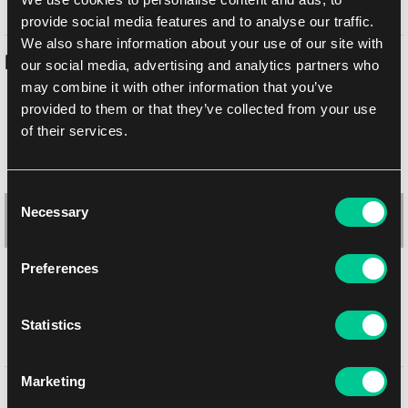
provide social media features and to analyse our traffic.
We also share information about your use of our site with
Podobné produkty
our social media, advertising and analytics partners who
may combine it with other information that you’ve
provided to them or that they’ve collected from your use
of their services.
-10 %
Consent
Necessary
Selection
Preferences
Statistics
Ultra PRO Mana 8: Mountain playmat
20.59 €
Marketing
1
18.59 €
Mohlo by se Vám líbit