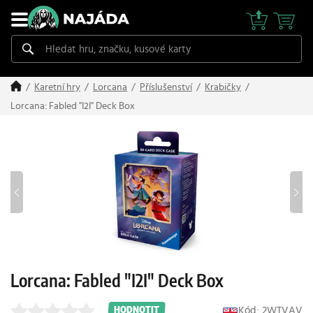
Karetní hry
Lorcana
Příslušenství
Krabičky
Lorcana: Fabled "I2I" Deck Box
Lorcana: Fabled "I2I" Deck Box
Kód: 2WTVAV
HODNOTIT