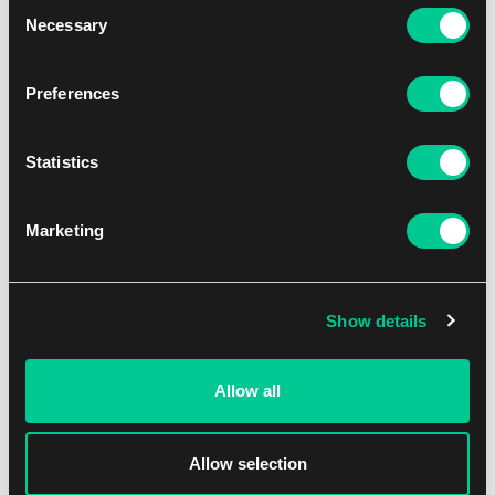
Consent
Mohlo by se Vám líbit
Necessary
Selection
Preferences
NEW
Statistics
Marketing
Show details
Lorcana: Attack of the Vine! – Uncommon Set
Allow all
1
7.79 €
Skladem > 36 ks
Allow selection