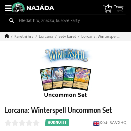
Lorcana: Winterspell
Karetní hry
Lorcana
Sety karet
Uncommon Set
Lorcana: Winterspell Uncommon Set
Kód: SAVXHQ
HODNOTIT