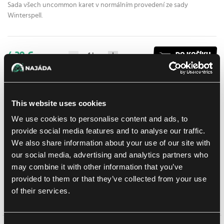
Sada všech uncommon karet v normálním provedení ze sady
Winterspell.
4.39 €
1
ks
DO KOŠÍKU
Na prodejně Praha:
(0)
Na prodejně Brno:
(0)
Skladem > 20 ks
This website uses cookies
Přidat do nákupního seznamu
We use cookies to personalise content and ads, to
provide social media features and to analyse our traffic.
We also share information about your use of our site with
Doručení k Vám
our social media, advertising and analytics partners who
may combine it with other information that you’ve
Balíkovna
12. 8. 2026
provided to them or that they’ve collected from your use
osobně na prodejně Praha
Již zítra
11. 8. 2026
of their services.
osobně na prodejně Brno
12. 8. 2026