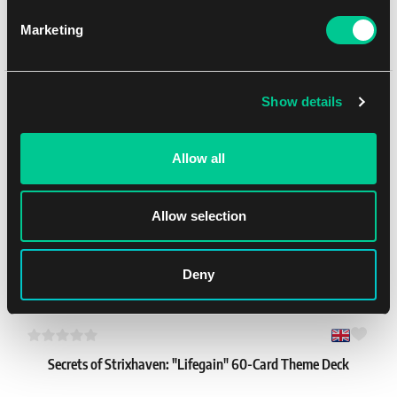
základy, objevte i zbývající živly s decky inspirovanými
Avatar: The
Last Airbender
— stačí zkombinovat dva balíčky a můžete se
Marketing
pustit do hry!
Mohlo by se Vám líbit
Show details
Allow all
Allow selection
Deny
Secrets of Strixhaven: "Lifegain" 60-Card Theme Deck