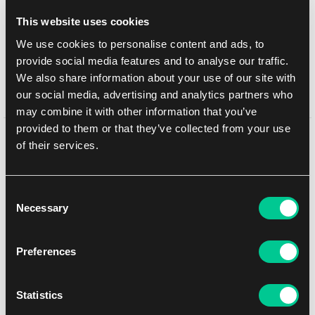
This website uses cookies
Doručení k Vám
We use cookies to personalise content and ads, to
UPS
14. 8. 2026
provide social media features and to analyse our traffic.
osobně na prodejně Brno
Ještě dnes
7. 8. 2026
We also share information about your use of our site with
osobně na prodejně Brno
Ještě dnes
7. 8. 2026
our social media, advertising and analytics partners who
may combine it with other information that you’ve
provided to them or that they’ve collected from your use
of their services.
Podrobný popis
Team Avatar je zpět! Akce, dobrodružství a duch série
Avatar:
Consent
Legenda o Aangovi™
ožívají ve
Magic: The Gathering
. Ovládněte
Necessary
Selection
nové mechaniky Earthbending, Airbending, Waterbending a
Firebending, abyste vyprávěli svou verzi příběhu a objevili svůj
herní styl v Magicu. Ovládněte živly. Staňte se mistrem hry.
Preferences
Vaše cesta světem
Magic: The Gathering
začíná s přítelem po
vašem boku! Zahrajte si svou úplně první hru v instruktážní bitvě
Aanga proti Zukovi. Vyberte si svou stranu a vyšlete své síly proti
Statistics
soupeři, tím se naučíte základní herní principy. Jakmile zvládnete