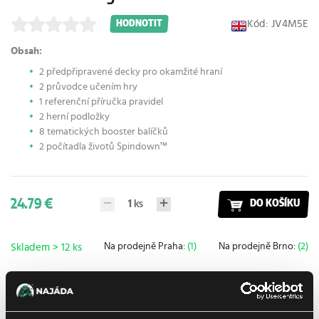
Kód: JV4M5E
HODNOTIT
Obsah:
2 předpřipravené decky pro okamžité hraní
2 průvodce učením hry
1 referenční příručka pravidel
2 herní podložky
8 tematických booster balíčků
2 počítadla životů Spindown™
24.79 €
1
ks
DO KOŠÍKU
Na prodejně Praha:
(1)
Na prodejně Brno:
(2)
Skladem > 12 ks
Přidat do nákupního seznamu