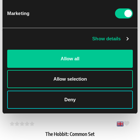
Marketing
Ultra PRO Eclipse 9-kapesní Album – Šedá
1
17.79 €
Show details
Mohlo by se Vám líbit
Skladem 4 ks
Allow all
NEW
Allow selection
Deny
The Hobbit: Common Set