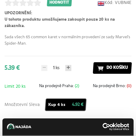
Kód: VUBN4E
HODNOTIT
UPOZORNĚNÍ:
U tohoto produktu umožňujeme zakoupit pouze 20 ks na
zákazníka.
Sada všech 65 common karet v normálním provedení ze sady
Marvel's
Spider-Man
.
5.39 €
1
ks
DO KOŠÍKU
Na prodejně Praha:
(2)
Na prodejně Brno:
(0)
Limit 20 ks
Množstevní Sleva:
4.92 €
Kup 4 ks
Přidat do nákupního seznamu