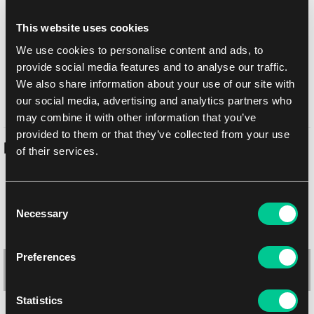
This website uses cookies
Doručení k Vám
We use cookies to personalise content and ads, to
Balíkovna
10. 8. 2026
provide social media features and to analyse our traffic.
osobně na prodejně Praha
Ještě dnes
7. 8. 2026
We also share information about your use of our site with
osobně na prodejně Brno
10. 8. 2026
our social media, advertising and analytics partners who
may combine it with other information that you’ve
provided to them or that they’ve collected from your use
Podobné produkty
of their services.
Consent
Necessary
Selection
Preferences
Statistics