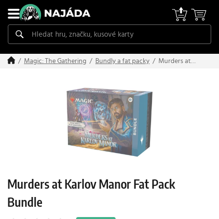
Murders at
Magic: The Gathering
Bundly a fat packy
Karlov Manor
Fat Pack
Bundle
Murders at Karlov Manor Fat Pack
Bundle