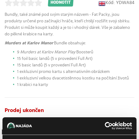
Kód: YDWA84
HODNOTIT
Bundly, také známé pod svým starým názvem - Fat Packy, jsou
produkty určené pro začínající hráče, kteří chtějí rozšířit svoji sbírku.
Produkt si může koupit každý a je to i vhodný dárek. Vše je zabaleno
do pěkné krabice na karty.
Murders at Karlov Manor
Bundle obsahuje:
9
Murders at Karlov Manor Play
Boosterů
15 foil basic landů (5 v provedení Full Art)
15 basic landů (5 v provedení Full Art)
1 exkluzivní promo kartu s alternativním obrázkem
1 exkluzivní velkou dvacetistěnnou kostku na počítání životů
1 krabici na karty
Prodej ukončen
Podobné produkty