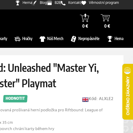
Herna
Blog
B2B
Kontakt
Věrnostní program
0 €
0 €
karty
Hračky
Náš Merch
Nepropásněte
Herna
d: Unleashed "Master Yi,
ter" Playmat
Kód: ALXLE2
HODNOTIT
ncovaná prošívaná herní podložka pro Riftbound: League of
 x 35 cm
 povrch chrání karty během hry