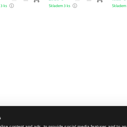
3 ks
Skladem 3 ks
Skladem 
s
ise content and ads, to provide social media features and to an