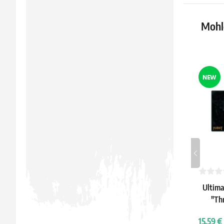
Mohlo
NEW
Ultima
"Th
15.59 €