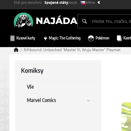
Stát pro doručení:
Měna:
Jazyk:
Spojené státy
€
Kusové karty
Magic: The Gathering
Pokémon
Karet
Riftbound: Unleashed "Master Yi, Wuju Master" Playmat
Komiksy
Vše
Marvel Comics