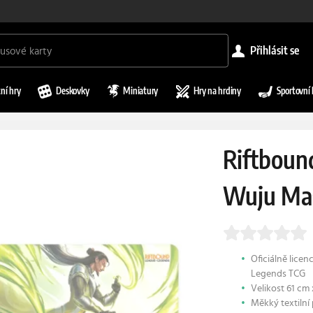
přihlásit se
ní hry
Deskovky
Miniatury
Hry na hrdiny
Sportovní 
Riftboun
Wuju Mas
Oficiálně lice
Legends TCG
Velikost 61 cm
Měkký textilní