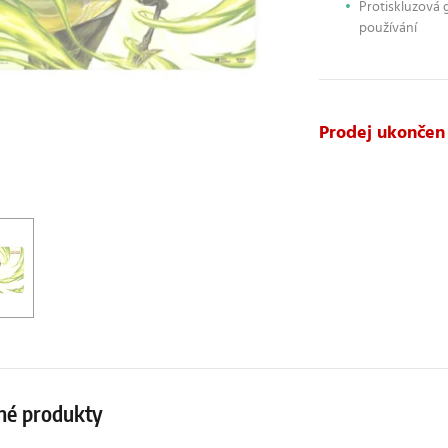
Protiskluzová 
používání
Prodej ukončen
né produkty