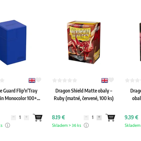
e Guard Flip'n'Tray
Dragon Shield Matte obaly –
Drag
in Monocolor 100+
Ruby (matné, červené, 100 ks)
obal
(modrý)
8.19 €
9.39 €
ks
Skladem > 36 ks
Skladem 