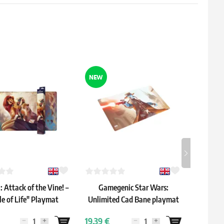
NEW
NEW
 Attack of the Vine! –
Gamegenic Star Wars:
Ultima
cle of Life" Playmat
Unlimited Cad Bane playmat
"Th
19.39 €
15.59 €