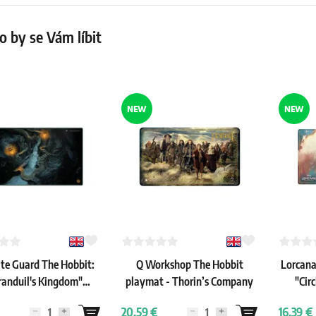
 by se Vám líbit
NEW
NEW
te Guard The Hobbit:
Q Workshop The Hobbit
Lorcana:
randuil's Kingdom"
playmat - Thorin’s Company
"Cir
playmat
20.59 €
16.39 €