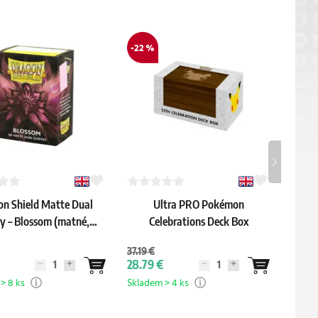
-22 %
-10 %
on Shield Matte Dual
Ultra PRO Pokémon
Drag
y – Blossom (matné,
Celebrations Deck Box
Dual
růžové, 100 ks)
Ciel
37.19 €
15.59 
28.79 €
13.99
> 8 ks
Skladem > 4 ks
Sklade