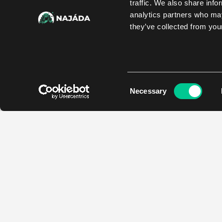
traffic. We also share info
analytics partners who may
they’ve collected from your
Consent
Necessary
Selection