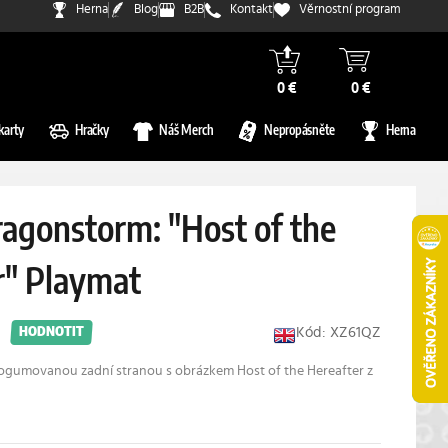
Herna
Blog
B2B
Kontakt
Věrnostní program
0 €
0 €
karty
Hračky
Náš Merch
Nepropásněte
Herna
ragonstorm: "Host of the
r" Playmat
Kód: XZ61QZ
HODNOTIT
ogumovanou zadní stranou s obrázkem Host of the Hereafter z