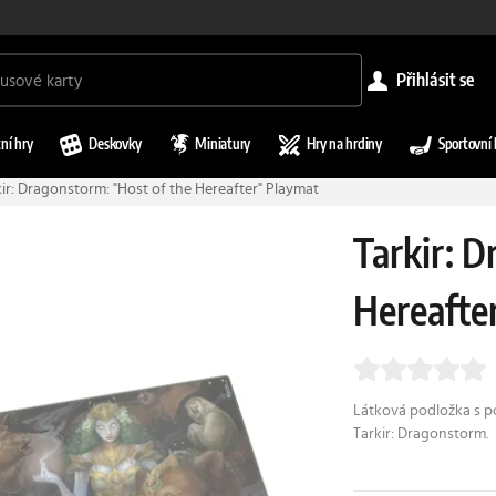
přihlásit se
ní hry
Deskovky
Miniatury
Hry na hrdiny
Sportovní 
ir: Dragonstorm: "Host of the Hereafter" Playmat
Tarkir: D
Hereafte
Látková podložka s p
Tarkir: Dragonstorm.