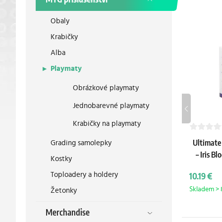
Obaly
Krabičky
Alba
Playmaty
Obrázkové playmaty
Jednobarevné playmaty
Krabičky na playmaty
Grading samolepky
Ultimate
– Iris Bl
Kostky
Toploadery a holdery
10.19 €
Skladem > 
Žetonky
Merchandise