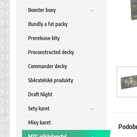
Booster boxy
Bundly a fat packy
Prerelease kity
Preconstructed decky
Commander decky
Sběratelské produkty
Draft Night
Sety karet
Mixy karet
Podob
MTG příslušenství