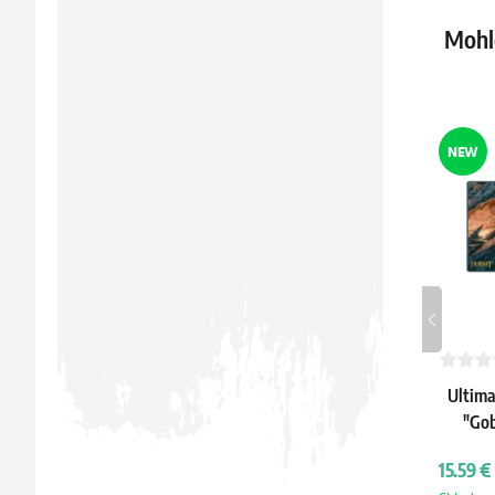
Mohlo
NEW
Ultima
"Gob
15.59 €