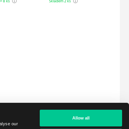
> 8 ks
Skladem 2 ks
Skladem 
Allow all
alyse our