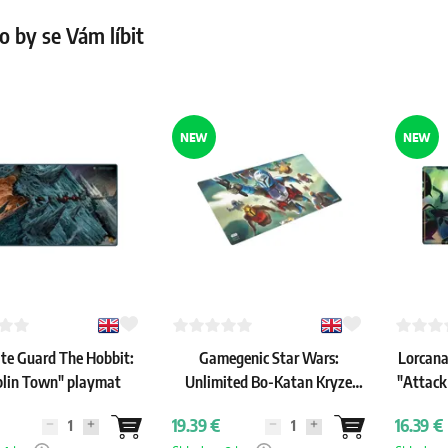
 by se Vám líbit
NEW
NEW
te Guard The Hobbit:
Gamegenic Star Wars:
Lorcana:
lin Town" playmat
Unlimited Bo-Katan Kryze
"Attack
playmat
19.39 €
16.39 €