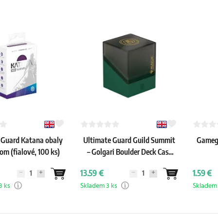
 Guard Katana obaly
Ultimate Guard Guild Summit
Gamege
oom (fialové, 100 ks)
– Golgari Boulder Deck Case
100+
13.59 €
1.59 €
8 ks
Skladem 3 ks
Skladem 