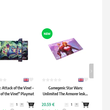
NEW
NEW
 Attack of the Vine! –
Gamegenic Star Wars:
Ultima
 of the Vine!" Playmat
Unlimited The Armorer lesklý
"Thr
playmat
20.59 €
15.59 €