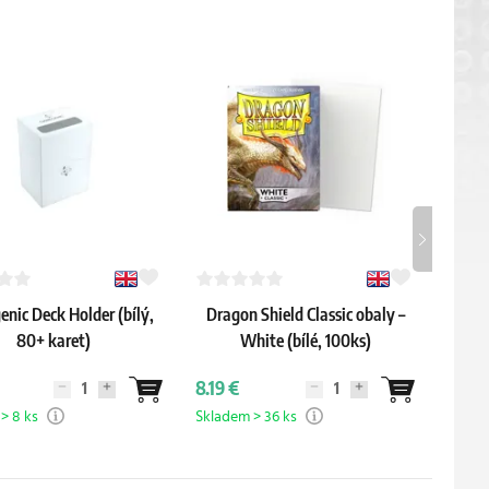
nic Deck Holder (bílý,
Dragon Shield Classic obaly –
Gam
80+ karet)
White (bílé, 100ks)
8.19 €
1.59 
> 8 ks
Skladem > 36 ks
Sklade