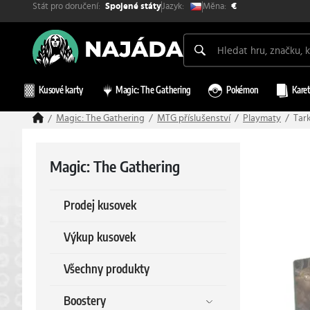
Stát pro doručení:
Měna:
Jazyk:
Spojené státy
€
Kusové karty
Magic: The Gathering
Pokémon
Karet
Magic: The Gathering
MTG příslušenství
Playmaty
Tark
Magic: The Gathering
Prodej kusovek
Výkup kusovek
Všechny produkty
Boostery