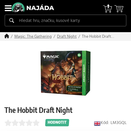
The Hobbit Draft
Magic: The Gathering
Draft Night
Night
The Hobbit Draft Night
Kód: LM3GQL
HODNOTIT