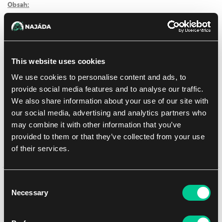
Obsah:
12 Magic: The Gathering | The Hobbit Play boosterů
1 Magic: The Gathering | The Hobbit Collector boosterů
90 karet zemí
10 oboustranných karet tokenů
This website uses cookies
We use cookies to personalise content and ads, to
123.79 €
provide social media features and to analyse our traffic.
1
ks
We also share information about your use of our site with
our social media, advertising and analytics partners who
Na prodejně Praha:
(0)
Na prodejně Brno:
(0)
Není skladem
may combine it with other information that you’ve
provided to them or that they’ve collected from your use
Přidat do nákupního seznamu
of their services.
Consent
Podrobný popis
Necessary
Selection
Vše, co potřebujete pro draft ve čtyřech!