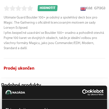
Kód: G713G3
HODNOTIT
Ultimate Guard Boulder 100+ je odolný a spolehlivý deck box pro
Magic: The Gathering s oficiálně licencovaným motivem ze sady
Lorwyn Eclipsed.
I přes bezpečné uzavírání se Boulder 100+ snadno a pohodlně otevírá.
Pojme 100 karet ve dvojitých obalech, takže je ideální volbou pro
všechny formáty Magicu, jako jsou Commander/EDH, Modern,
Standard a další.
Prodej ukončen
Podobné produkty