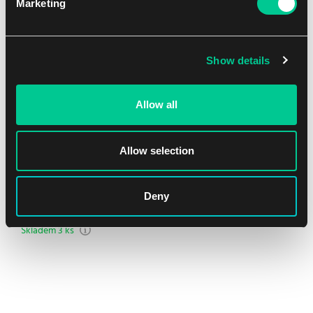
Marketing
NEW
Show details
Allow all
Allow selection
Ultra PRO The Elder Scrolls IV: Oblivion Remastered Alcove
Flip Deck Box
Deny
1
16.39 €
Skladem 3 ks