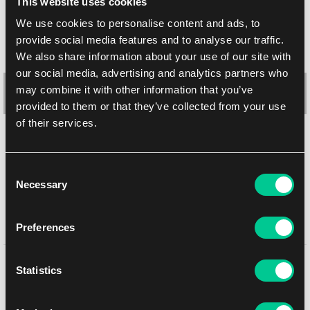
This website uses cookies
We use cookies to personalise content and ads, to
provide social media features and to analyse our traffic.
We also share information about your use of our site with
our social media, advertising and analytics partners who
may combine it with other information that you’ve
provided to them or that they’ve collected from your use
of their services.
Ultra PRO – Universal Folding miska na kostky pro Warhammer
40,000
Consent
Necessary
Selection
1
25.99 €
Skladem > 4 ks
Preferences
Mohlo by se Vám líbit
Statistics