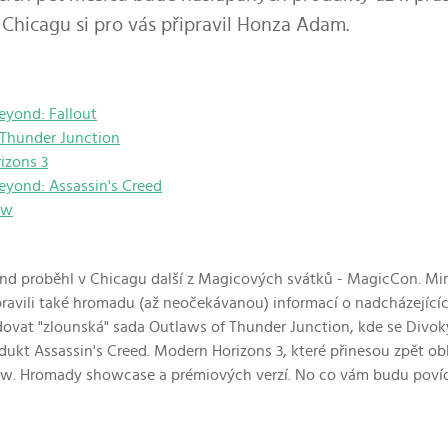
Chicagu si pro vás připravil Honza Adam.
eyond: Fallout
 Thunder Junction
izons 3
eyond: Assassin's Creed
ow
nd proběhl v Chicagu další z Magicových svátků - MagicCon. Mim
pravili také hromadu (až neočekávanou) informací o nadcházející
ovat "zlounská" sada Outlaws of Thunder Junction, kde se Divok
ukt Assassin's Creed. Modern Horizons 3, které přinesou zpět obl
w. Hromady showcase a prémiových verzí. No co vám budu povíd