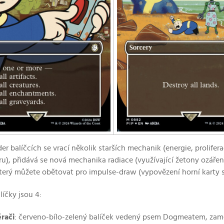
 balíčcích se vrací několik starších mechanik (energie, prolif
, přidává se nová mechanika radiace (využívající žetony ozáření
který můžete obětovat pro impulse-draw (vypovězení horní karty sv
íčky jsou 4:
rači
: červeno-bílo-zelený balíček vedený psem Dogmeatem, zamě