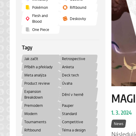
Pokémon
Riftbound
Flesh and
Deskovky
Blood
One Piece
Tagy
Jak začít
Retrospective
Příběh a překlady
Anketa
Meta analýza
Deck tech
Product review
Úvaha
Expansion
Dění v herně
MAGI
Breakdown
Premodern
Pauper
1. 3. 2024
Modern
Standard
Tournaments
Competitive
News
Riftbound
Téma a design
Následují