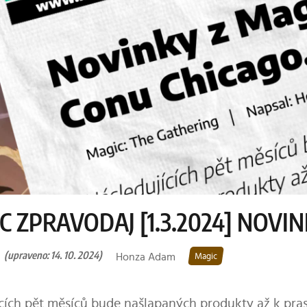
C ZPRAVODAJ [1.3.2024] NOVI
(upraveno: 14. 10. 2024)
Honza Adam
Magic
cích pět měsíců bude našlapaných produkty až k pras