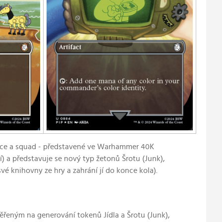
erace a squad - představené ve Warhammer 40K
) a představuje se nový typ žetonů Šrotu (Junk),
é knihovny ze hry a zahrání jí do konce kola).
řeným na generování tokenů Jídla a Šrotu (Junk),