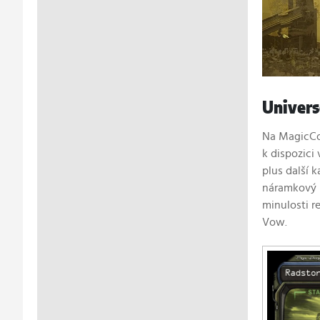
Univers
Na MagicCon
k dispozici
plus další 
náramkový p
minulosti r
Vow.