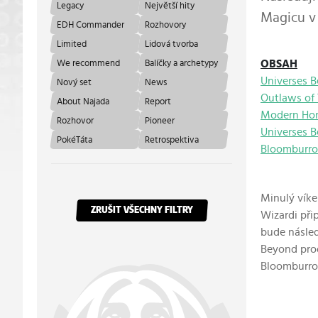
Legacy
Největší hity
Magicu v 
EDH Commander
Rozhovory
Limited
Lidová tvorba
OBSAH
We recommend
Balíčky a archetypy
Universes B
Nový set
News
Outlaws of
About Najada
Report
Modern Hor
Rozhovor
Pioneer
Universes B
PokéTáta
Retrospektiva
Bloomburr
Minulý víke
ZRUŠIT VŠECHNY FILTRY
Wizardi při
bude násled
Beyond prod
Bloomburro