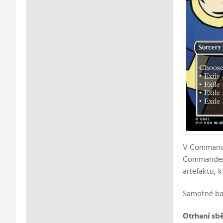
V Commander
Commanderu)
artefaktu, 
Samotné bal
Otrhaní sbě