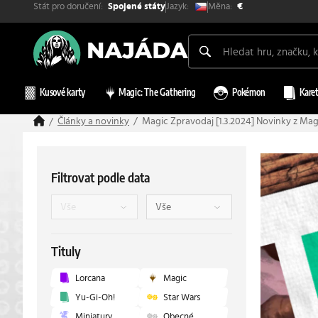
Stát pro doručení:
Měna:
Jazyk:
Spojené státy
€
Kusové karty
Magic: The Gathering
Pokémon
Karet
Články a novinky
Magic Zpravodaj [1.3.2024] Novinky z Ma
Filtrovat podle data
Tituly
Lorcana
Magic
Yu-Gi-Oh!
Star Wars
Miniatury
Obecné