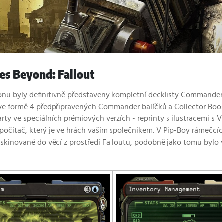
es Beyond: Fallout
u byly definitivně představeny kompletní decklisty Commander ba
 ve formě 4 předpřipravených Commander balíčků a Collector Boost
karty ve speciálních prémiových verzích - reprinty s ilustracemi
očítač, který je ve hrách vaším společníkem. V Pip-Boy rámečcíc
eskinované do věcí z prostředí Falloutu, podobně jako tomu bylo v 