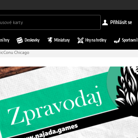
přihlásit se
ní hry
Deskovky
Miniatury
Hry na hrdiny
Sportovní 
gicConu Chicago