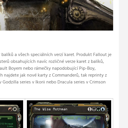
líků a všech speciálních verzí karet. Produkt Fallout je
erů obsahujících navíc rozličné verze karet z balíků,
 s Vault Boyem nebo rámečky napodobující Pip-Boy,
h najdete jak nové karty z Commanderů, tak reprinty z
Godzilla series v Ikorii nebo Dracula series v Crimson