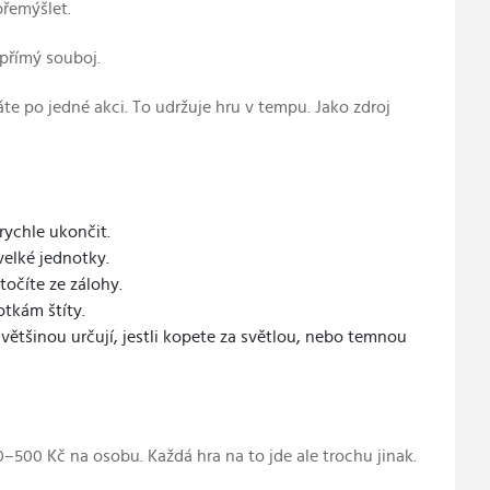
přemýšlet.
přímý souboj.
te po jedné akci. To udržuje hru v tempu. Jako zdroj
rychle ukončit.
velké jednotky.
točíte ze zálohy.
otkám štíty.
ětšinou určují, jestli kopete za světlou, nebo temnou
0–500 Kč na osobu. Každá hra na to jde ale trochu jinak.