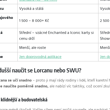
sku
Vysoká a stálá
Vysok
ajového
1 500 – 8 000+ Kč
2 500
ká
Střední – vzácné Enchanted a Iconic karty si
Střed
cenu drží
Showc
Menší, ale roste
Menší
ne
Jen doprovodná aplikace
Jen d
dušší naučit se Lorcanu nebo SWU?
cana se učí snadno
– proto ji mají rády rodiny i lidé, kteří karetn
se naučíte poměrně snadno,
ale nabízí víc taktiky, což ocení zkuš
 klidnější a budovatelská
hraje méně útočně. Vaším cílem není zničit soupeře, ale nasbírat 