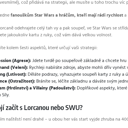
vesmírné), což přidává na strategii, ale musíte u toho trochu víc 
 sedne
fanouškům Star Wars a hráčům, kteří mají rádi rychlost
a 
orcaně odehrajete celý tah vy a pak soupeř, ve Star Wars se střídá
jete jakoukoliv kartu z ruky, což vám dává velkou volnost.
íte kolem šesti aspektů, které určují vaši strategii:
ssion (Agrese):
Jdete tvrdě po soupeřově základně a chcete hru 
nd (Velení):
Rychleji nabíráte zdroje, abyste mohli dřív vynést 
ng (Lstivost):
Děláte podrazy, vyhazujete soupeři karty z ruky a ú
nce (Ostražitost):
Bráníte se, léčíte základnu a dáváte svým jedn
sm (Hrdinství) a Villainy (Padoušství):
Doplňkové aspekty, které v
 Síly.
ojí začít s Lorcanou nebo SWU?
ním naštěstí není drahé – u obou her vás start vyjde zhruba na 40