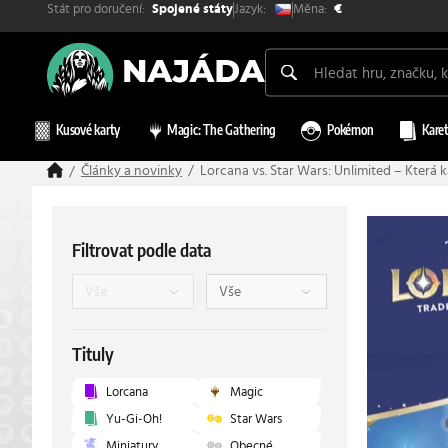
Stát pro doručení:
Měna:
Jazyk:
Spojené státy
€
Kusové karty
Magic: The Gathering
Pokémon
Karet
Články a novinky
Lorcana vs. Star Wars: Unlimited – Která k
Filtrovat podle data
Tituly
Lorcana
Magic
Yu-Gi-Oh!
Star Wars
Miniatury
Obecné