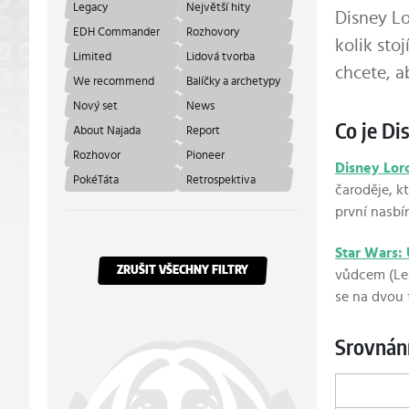
Legacy
Největší hity
Disney Lo
EDH Commander
Rozhovory
kolik sto
Limited
Lidová tvorba
chcete, a
We recommend
Balíčky a archetypy
Nový set
News
Co je Di
About Najada
Report
Rozhovor
Pioneer
Disney Lor
PokéTáta
Retrospektiva
čaroděje, k
první nasbí
Star Wars:
ZRUŠIT VŠECHNY FILTRY
vůdcem (Lea
se na dvou 
Srovnání