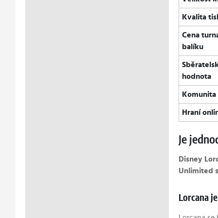
Kvalita ti
Cena turn
balíku
Sběratels
hodnota
Komunita
Hraní onli
Je jedno
Disney Lor
Unlimited 
Lorcana je
Lorcana se 