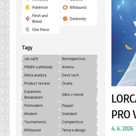
Pokémon
Riftbound
Flesh and
Deskovky
Blood
One Piece
Tagy
Jak začít
Retrospective
Příběh a překlady
Anketa
Meta analýza
Deck tech
Product review
Úvaha
Expansion
Dění v herně
LORC
Breakdown
Premodern
Pauper
PRO 
Modern
Standard
Tournaments
Competitive
4. 6. 2026
Riftbound
Téma a design