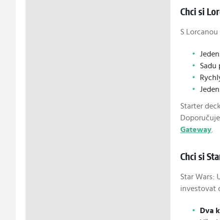
Chci si Lo
S Lorcanou 
Jeden
Sadu 
Rychl
Jeden
Starter dec
Doporučujem
Gateway
.
Chci si S
Star Wars: 
investovat
Dva k