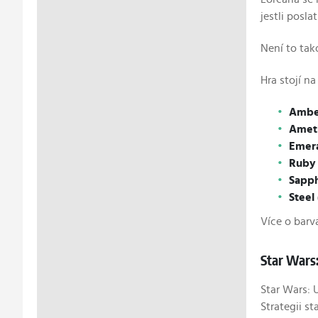
jestli posl
Není to tak
Hra stojí n
Amber
Ameth
Emera
Ruby 
Sapph
Steel
Více o barv
Star Wars:
Star Wars: 
Strategii s