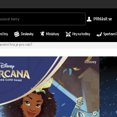
přihlásit se
ní hry
Deskovky
Miniatury
Hry na hrdiny
Sportovní 
aretní hra je pro vás?