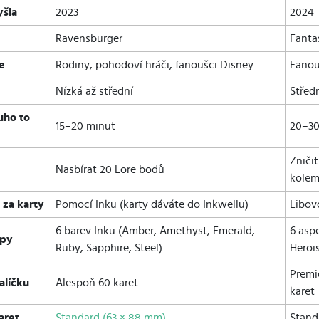
yšla
2023
2024
l
Ravensburger
Fanta
je
Rodiny, pohodoví hráči, fanoušci Disney
Fanou
Nízká až střední
Střed
uho to
15–20 minut
20–30
e
Zniči
Nasbírat 20 Lore bodů
kolem
e za karty
Pomocí Inku (karty dáváte do Inkwellu)
Libov
6 barev Inku (Amber, Amethyst, Emerald,
6 asp
ypy
Ruby, Sapphire, Steel)
Herois
Premi
alíčku
Alespoň 60 karet
karet 
aret
Standard (63 × 88 mm)
Stand