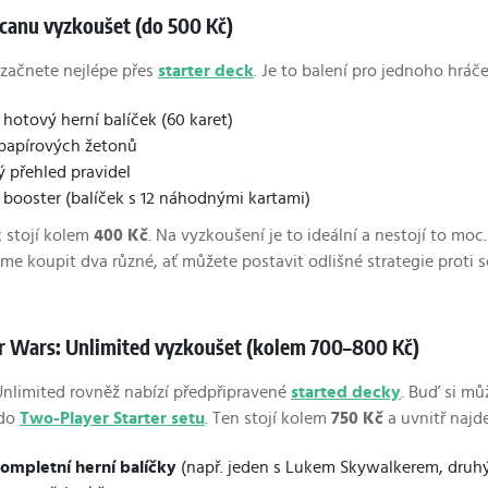
rcanu vyzkoušet (do 500 Kč)
začnete nejlépe přes
starter deck
. Je to balení pro jednoho hráč
 hotový herní balíček (60 karet)
papírových žetonů
ý přehled pravidel
 booster (balíček s 12 náhodnými kartami)
k stojí kolem
400 Kč
. Na vyzkoušení je to ideální a nestojí to moc.
e koupit dva různé, ať můžete postavit odlišné strategie proti
tar Wars: Unlimited vyzkoušet (kolem 700–800 Kč)
Unlimited rovněž nabízí předpřipravené
started decky
. Buď si mů
 do
Two-Player Starter setu
. Ten stojí kolem
750 Kč
a uvnitř najd
ompletní herní balíčky
(např. jeden s Lukem Skywalkerem, druh