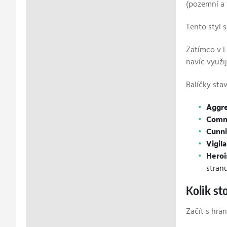
(pozemní a 
Tento styl
Zatímco v L
navíc využi
Balíčky stav
Aggre
Comma
Cunni
Vigila
Heroi
stranu
Kolik st
Začít s hra