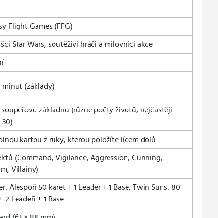
sy Flight Games (FFG)
šci Star Wars, soutěživí hráči a milovníci akce
ní
 minut (základy)
t soupeřovu základnu (různé počty životů, nejčastěji
 30)
olnou kartou z ruky, kterou položíte lícem dolů
ektů (Command, Vigilance, Aggression, Cunning,
m, Villainy)
er: Alespoň 50 karet + 1 Leader + 1 Base, Twin Suns: 80
+ 2 Leadeři + 1 Base
ard (63 × 88 mm)