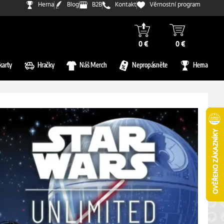
Herna
Blog
B2B
Kontakt
Věrnostní program
0 €
0 €
karty
Hračky
Náš Merch
Nepropásněte
Herna