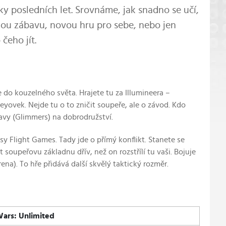
ky posledních let. Srovnáme, jak snadno se učí,
innou zábavu, novou hru pro sebe, nebo jen
čeho jít.
 do kouzelného světa. Hrajete tu za Illumineera –
yovek. Nejde tu o to zničit soupeře, ale o závod. Kdo
tavy (Glimmers) na dobrodružství.
 Flight Games. Tady jde o přímý konflikt. Stanete se
soupeřovu základnu dřív, než on rozstřílí tu vaši. Bojuje
na). To hře přidává další skvělý taktický rozměr.
Wars: Unlimited