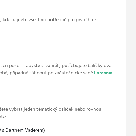
e, kde najdete všechno potřebné pro první hru:
 Jen pozor – abyste si zahráli, potřebujete balíčky dva.
 sobě, případně sáhnout po začátečnické sadě
Lorcana:
žete vybrat jeden tématický balíček nebo rovnou
ete:
ý s Darthem Vaderem)