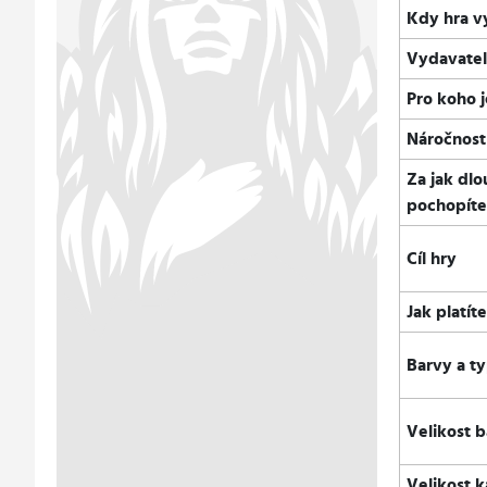
Kdy hra v
Vydavate
Pro koho 
Náročnost
Za jak dlo
pochopít
Cíl hry
Jak platít
Barvy a t
Velikost b
Velikost k