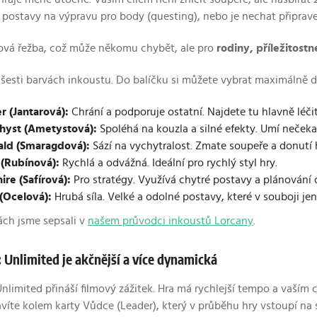
at postavy na výpravu pro body (questing), nebo je nechat připrav
ová řežba, což může někomu chybět, ale pro
rodiny, příležitost
a šesti barvách inkoustu. Do balíčku si můžete vybrat maximálně d
 (Jantarová):
Chrání a podporuje ostatní. Najdete tu hlavně léčit
yst (Ametystová):
Spoléhá na kouzla a silné efekty. Umí nečekan
ld (Smaragdová):
Sází na vychytralost. Zmate soupeře a donutí 
(Rubínová):
Rychlá a odvážná. Ideální pro rychlý styl hry.
ire (Safírová):
Pro stratégy. Využívá chytré postavy a plánování
 (Ocelová):
Hrubá síla. Velké a odolné postavy, které v souboji je
ách jsme sepsali v
našem průvodci inkoustů Lorcany
.
 Unlimited je akčnější a více dynamická
Unlimited přináší filmový zážitek. Hra má rychlejší tempo a vaším
tavíte kolem karty Vůdce (Leader), který v průběhu hry vstoupí na 