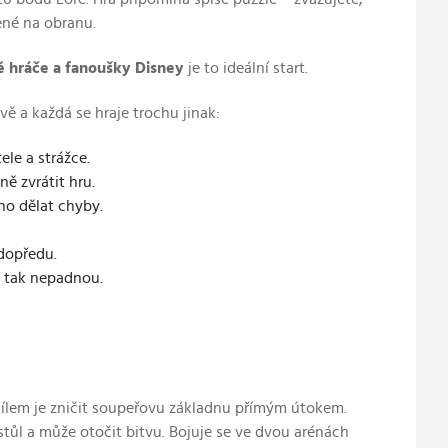
ené na obranu.
né hráče a fanoušky Disney
je to ideální start.
vě a každá se hraje trochu jinak:
ele a strážce.
ě zvrátit hru.
ho dělat chyby.
 dopředu.
n tak nepadnou.
 cílem je zničit soupeřovu základnu přímým útokem.
stůl a může otočit bitvu. Bojuje se ve dvou arénách