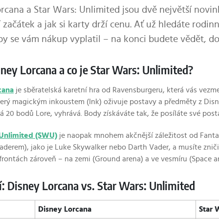
rcana a Star Wars: Unlimited jsou dvě největší novin
jí začátek a jak si karty drží cenu. Ať už hledáte rod
by se vám nákup vyplatil – na konci budete vědět, do 
sney Lorcana a co je Star Wars: Unlimited?
cana
je sběratelská karetní hra od Ravensburgeru, která vás vezme
terý magickým inkoustem (Ink) oživuje postavy a předměty z Disne
rá 20 bodů Lore, vyhrává. Body získáváte tak, že posíláte své pos
 Unlimited (SWU)
je naopak mnohem akčnější záležitost od Fantasy
derem), jako je Luke Skywalker nebo Darth Vader, a musíte zničit 
frontách zároveň – na zemi (Ground arena) a ve vesmíru (Space are
: Disney Lorcana vs. Star Wars: Unlimited
Disney Lorcana
Star 