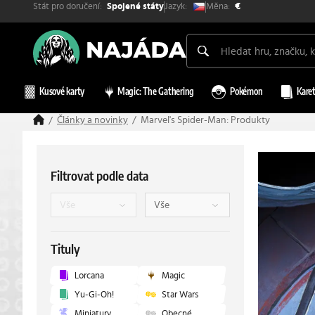
Stát pro doručení:
Měna:
Jazyk:
Spojené státy
€
Kusové karty
Magic: The Gathering
Pokémon
Karet
Články a novinky
Marvel's Spider-Man: Produkty
Filtrovat podle data
Tituly
Lorcana
Magic
Yu-Gi-Oh!
Star Wars
Miniatury
Obecné