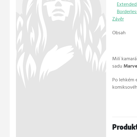
Extended 
Borderles
Závěr
Obsah
Milí kamará
sadu
Marve
Po lehkém e
komiksového
Produk