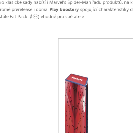
o klasické sady nabízí i Marvel's Spider-Man řadu produktů, na kt
romé prerelease i doma.
P
lay boostery
spojující charakteristiky 
tále Fat Pack 👴🏻) vhodné pro sběratele.