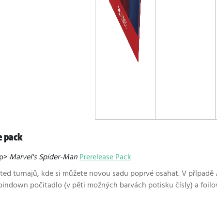
e pack
op>
Marvel's Spider-Man
Prerelease Pack
ited turnajů, kde si můžete novou sadu poprvé osahat. V případě
spindown počitadlo (v pěti možných barvách potisku čísly) a foilo