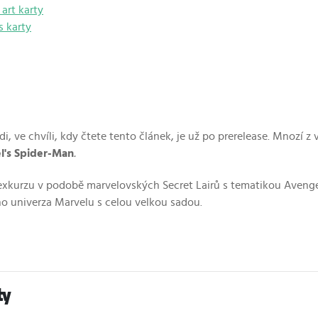
art karty
s karty
di, ve chvíli, kdy čtete tento článek, je už po prerelease. Mnozí 
l's Spider-Man
.
xkurzu v podobě marvelovských Secret Lairů s tematikou Avenge
 univerza Marvelu s celou velkou sadou.
ty