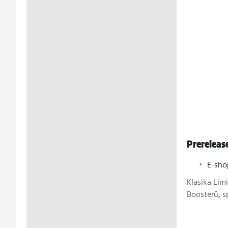
Prereleas
E-sh
Klasika Lim
Boosterů
, 