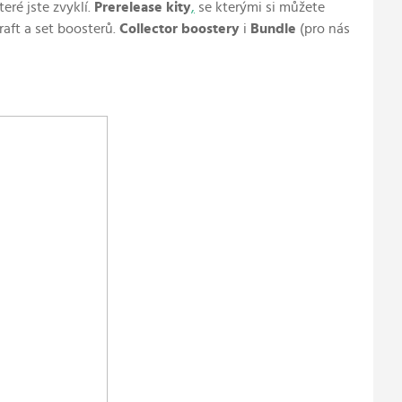
eré jste zvyklí.
Prerelease kity
,
se kterými si můžete
draft a set boosterů.
Collector boostery
i
Bundle
(pro nás