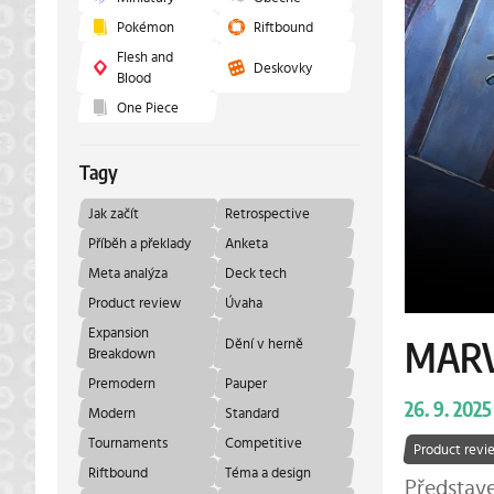
Pokémon
Riftbound
Flesh and
Deskovky
Blood
One Piece
Tagy
Jak začít
Retrospective
Příběh a překlady
Anketa
Meta analýza
Deck tech
Product review
Úvaha
Expansion
Dění v herně
MARV
Breakdown
Premodern
Pauper
26. 9. 2025
Modern
Standard
Tournaments
Competitive
Product revi
Riftbound
Téma a design
Představe