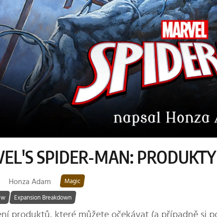
EL'S SPIDER-MAN: PRODUKTY
Honza Adam
Magic
ew
Expansion Breakdown
ní produktů, které můžete očekávat (a případně si po