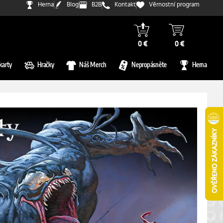
Herna
Blog
B2B
Kontakt
Věrnostní program
0 €
0 €
karty
Hračky
Náš Merch
Nepropásněte
Herna