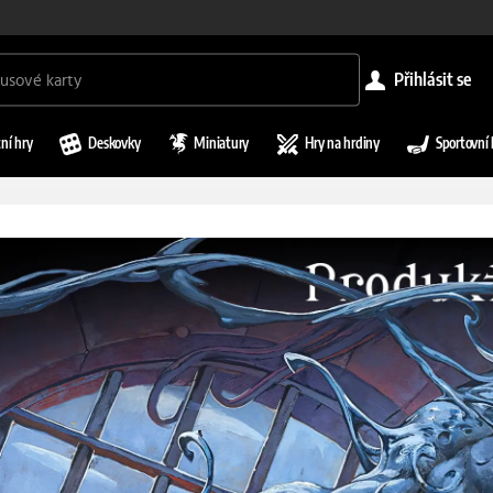
přihlásit se
ní hry
Deskovky
Miniatury
Hry na hrdiny
Sportovní 