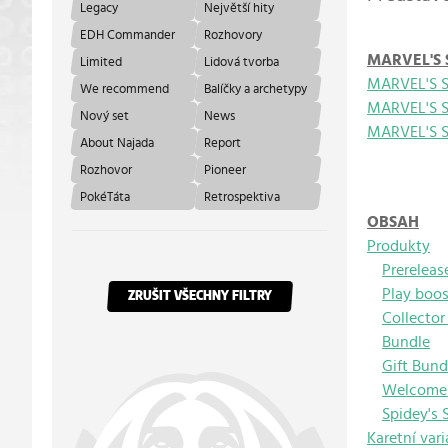
Legacy
Největší hity
EDH Commander
Rozhovory
MARVEL'S
Limited
Lidová tvorba
MARVEL'S S
We recommend
Balíčky a archetypy
MARVEL'S 
Nový set
News
MARVEL'S S
About Najada
Report
Rozhovor
Pioneer
PokéTáta
Retrospektiva
OBSAH
Produkty
Prereleas
Play boos
ZRUŠIT VŠECHNY FILTRY
Collector
Bundle
Gift Bund
Welcome 
Spidey's
Karetní var