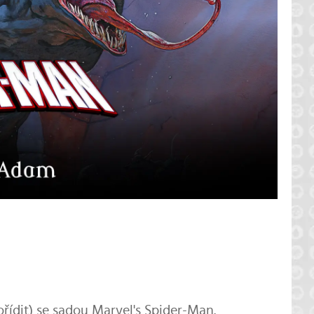
řídit) se sadou Marvel's Spider-Man.