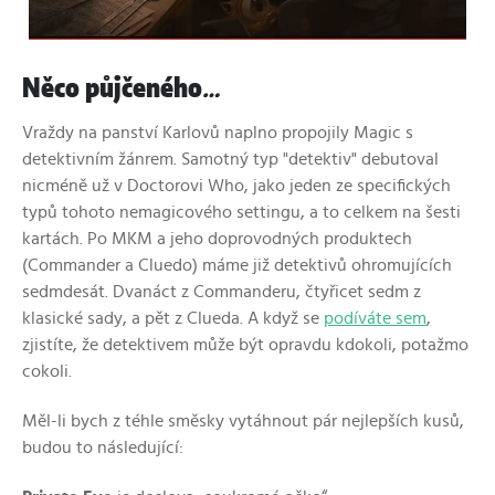
Něco půjčeného
…
Vraždy na panství Karlovů naplno propojily Magic s
detektivním žánrem. Samotný typ "detektiv" debutoval
nicméně už v Doctorovi Who, jako jeden ze specifických
typů tohoto nemagicového settingu, a to celkem na šesti
kartách. Po MKM a jeho doprovodných produktech
(Commander a Cluedo) máme již detektivů ohromujících
sedmdesát. Dvanáct z Commanderu, čtyřicet sedm z
klasické sady, a pět z Clueda. A když se
podíváte sem
,
zjistíte, že detektivem může být opravdu kdokoli, potažmo
cokoli.
Měl-li bych z téhle směsky vytáhnout pár nejlepších kusů,
budou to následující: