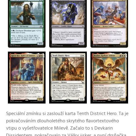
Speciální zmínku si zaslouží karta Tenth District Hero. Ta je
pokračováním dlouholetého skrytého flavortextového
vtipu o vyšetřovatelce Milevě. Začalo to s Devkarin
Dissidentem, pokračovalo za Války jisker, a nyní drsňačka