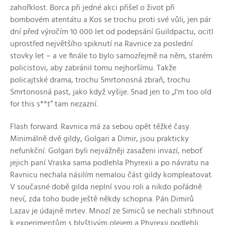
zahořklost. Borca při jedné akci přišel o život při
bombovém atentátu a Kos se trochu proti své vůli, jen pár
dní před výročím 10 000 let od podepsání Guildpactu, ocitl
uprostřed největšího spiknutí na Ravnice za poslední
stovky let – a ve finále to bylo samozřejmě na něm, starém
policistovi, aby zabránil tomu nejhoršímu. Takže
policajtské drama, trochu Smrtonosná zbraň, trochu
Smrtonosná past, jako když vyšije. Snad jen to „I'm too old
for this s**t“ tam nezazní.
Flash forward. Ravnica má za sebou opět těžké časy.
Minimálně dvě gildy, Golgari a Dimir, jsou prakticky
nefunkční. Golgari byli nejvážněji zasaženi invazí, neboť
jejich paní Vraska sama podlehla Phyrexii a po návratu na
Ravnicu nechala násilím nemalou část gildy kompleatovat.
V současné době gilda neplní svou roli a nikdo pořádně
neví, zda toho bude ještě někdy schopna. Pán Dimirů
Lazav je údajně mrtev. Mnozí ze Simiců se nechali strhnout
k experimentům s blyštivým olejem a Phyrexii podlehli