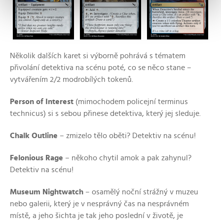
Několik dalších karet si výborně pohrává s tématem
přivolání detektiva na scénu poté, co se něco stane –
vytvářením 2/2 modrobílých tokenů.
Person of Interest
(mimochodem policejní terminus
technicus) si s sebou přinese detektiva, který jej sleduje.
Chalk Outline
– zmizelo tělo oběti? Detektiv na scénu!
Felonious Rage
– někoho chytil amok a pak zahynul?
Detektiv na scénu!
Museum Nightwatch
– osamělý noční strážný v muzeu
nebo galerii, který je v nesprávný čas na nesprávném
místě, a jeho šichta je tak jeho poslední v životě, je