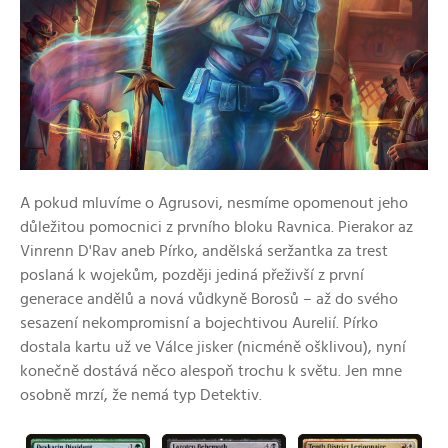
A pokud mluvíme o Agrusovi, nesmíme opomenout jeho
důležitou pomocnici z prvního bloku Ravnica. Pierakor az
Vinrenn D'Rav aneb Pírko, andělská seržantka za trest
poslaná k wojekům, později jediná přeživší z první
generace andělů a nová vůdkyně Borosů – až do svého
sesazení nekompromisní a bojechtivou Aurelií. Pírko
dostala kartu už ve Válce jisker (nicméně ošklivou), nyní
konečně dostává něco alespoň trochu k světu. Jen mne
osobně mrzí, že nemá typ Detektiv.