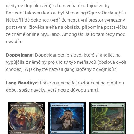
(tedy ne doplňkovém) setu mechaniku tajné volby.
Poslední takovou kartou byl Menacing Ogre v Onslaughtu.
Někteří lidé dokonce tvrdí, že negativní prostor vymezený
postavami člověka a elfa na obrázku připomíná postavičku
ze známé online hry
…
ano, Among Us. Já to tam tedy moc
nevidím.
Doppelgang:
Doppelganger je slovo, které si angličtina
vypůjčila z němčiny pro určitý typ měňavců (doslova dvojí
chodec). A jak byste nazvali gang složený z dvojníků?
Long Goodbye
: Fráze znamenající rozloučení na dlouhou
dobu, spíše navěky, většinou z důvodu smrti.