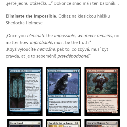
„ještě jednu otázečku
…
“ Dokonce snad má i ten baloňák
…
Eliminate the Impossible
: Odkaz na klasickou hlášku
Sherlocka Holmese:
„Once you
eliminate
the
impossible
,
whatever remains
, no
matter how
improbable
, must be the truth.“
„Když vyloučíte
nemožné
, pak to, co zbývá, musí být
pravda, ať je to sebeméně
pravděpodobné
.“