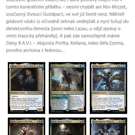
tomto konkrétním příběhu – nesmí chybět ani Niv-Mizzet,
současný živoucí Guildpact, ve své již šesté verzi. Někteří
gildovní vůdci si očividně sehnali vedlejšák a nyní fušují do
detektivního řemesla (Izoni nebo Lazav, u nějž zprávy o
smrti klasicky přeháněly). A pak zde samozřejmě máme
členy R.A.V.I. – Alquista Profta, Kellana, nebo šéfa Ezrima,
prvního archona s fedorou
…