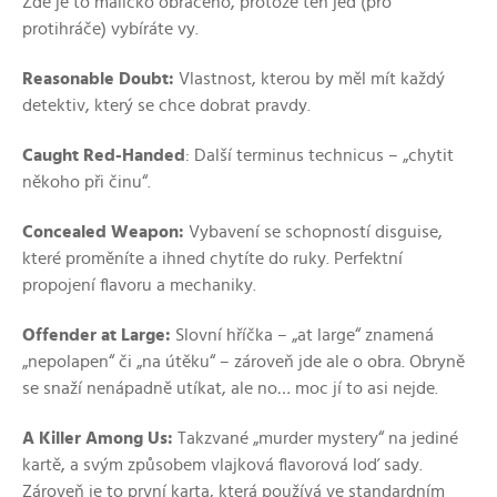
Zde je to maličko obráceno, protože ten jed (pro
protihráče) vybíráte vy.
Reasonable Doubt:
Vlastnost, kterou by měl mít každý
detektiv, který se chce dobrat pravdy.
Caught Red-Handed
: Další terminus technicus – „chytit
někoho při činu“.
Concealed Weapon:
Vybavení se schopností disguise,
které proměníte a ihned chytíte do ruky. Perfektní
propojení flavoru a mechaniky.
Offender at Large:
Slovní hříčka – „at large“ znamená
„nepolapen“ či „na útěku“ – zároveň jde ale o obra. Obryně
se snaží nenápadně utíkat, ale no
…
moc jí to asi nejde.
A Killer Among Us:
Takzvané „murder mystery“ na jediné
kartě, a svým způsobem vlajková flavorová loď sady.
Zároveň je to první karta, která používá ve standardním