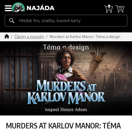
Murders at Karlov Manor: Téma a design
Články a novinky
MURDERS AT KARLOV MANOR: TÉMA