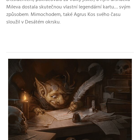
Mileva dostala skutečnou vlastní legendární kartu
…
svým
způsobem. Mimochodem, také Agrus Kos svého času
sloužil v Desátém okrsku.