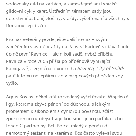
vodoznaky gild na kartách, a samozřejmě ani typické
gildovní cykly karet. Ústředním tématem sady jsou
detektivní pátrání, zločiny, vraždy, vyšetřování a všechny s
tím související věci.
Pro nás veterány je zde ještě další rovina – svým
zaměřením vlastně Vraždy na Panství Karlovů vzdávají hold
úplně první Ravnice – ale nikoli sadě, nýbrž příběhu.
Ravnica v roce 2005 přišla po příběhově vynikající
Kamigawě, a zejména první kniha
Ravnica, City of Guilds
patří k tomu nejlepšímu, co v magicových příbězích kdy
vyšlo.
Agrus Kos byl několikrát rozvedený vyšetřovatel Wojekské
ligy, kterému zbývá pár dní do důchodu, s lehkým
problémem s alkoholem a cynickou povahou, zčásti
způsobenou někdejší tragickou smrtí jeho parťáka. Jeho
tehdejší partner byl Bell Borca, mladý a poněkud
nemotorný seržant, na kterém si Kos často vyléval svou