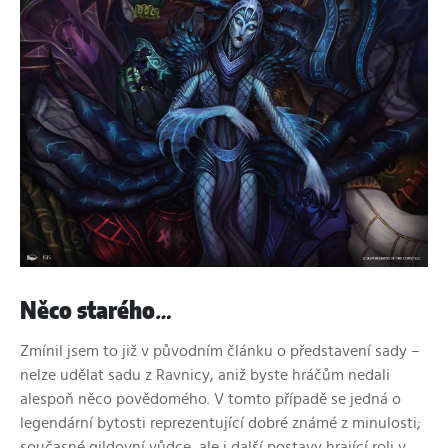
Něco starého
…
Zmínil jsem to již v původním článku o představení sady –
nelze udělat sadu z Ravnicy, aniž byste hráčům nedali
alespoň něco povědomého. V tomto případě se jedná o
legendární bytosti reprezentující dobré známé z minulosti;
současné gildovní vůdce, ale i další postavy hrající roli v