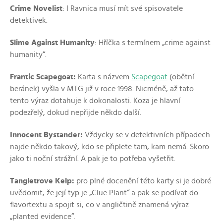
Crime Novelist
: I Ravnica musí mít své spisovatele
detektivek.
Slime Against Humanity
: Hříčka s termínem „crime against
humanity“.
Frantic Scapegoat:
Karta s názvem
Scapegoat
(obětní
beránek) vyšla v MTG již v roce 1998. Nicméně, až tato
tento výraz dotahuje k dokonalosti. Koza je hlavní
podezřelý, dokud nepřijde někdo další.
Innocent Bystander:
Vždycky se v detektivních případech
najde někdo takový, kdo se připlete tam, kam nemá. Skoro
jako ti noční strážní. A pak je to potřeba vyšetřit.
Tangletrove Kelp:
pro plné docenění této karty si je dobré
uvědomit, že její typ je „Clue Plant“ a pak se podívat do
flavortextu a spojit si, co v angličtině znamená výraz
„planted evidence“.