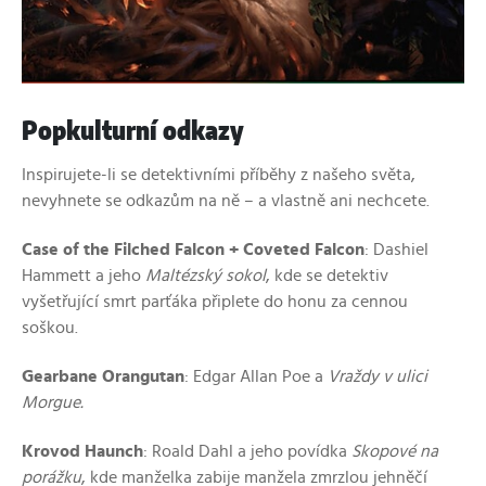
Popkulturní odkazy
Inspirujete-li se detektivními příběhy z našeho světa,
nevyhnete se odkazům na ně – a vlastně ani nechcete.
Case of the Filched Falcon + Coveted Falcon
: Dashiel
Hammett a jeho
Maltézský sokol
, kde se detektiv
vyšetřující smrt parťáka připlete do honu za cennou
soškou.
Gearbane Orangutan
: Edgar Allan Poe a
Vraždy v ulici
Morgue.
Krovod Haunch
: Roald Dahl a jeho povídka
Skopové na
porážku
, kde manželka zabije manžela zmrzlou jehněčí