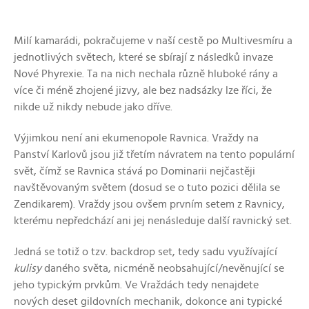
Milí kamarádi, pokračujeme v naší cestě po Multivesmíru a
jednotlivých světech, které se sbírají z následků invaze
Nové Phyrexie. Ta na nich nechala různě hluboké rány a
více či méně zhojené jizvy, ale bez nadsázky lze říci, že
nikde už nikdy nebude jako dříve.
Výjimkou není ani ekumenopole Ravnica. Vraždy na
Panství Karlovů jsou již třetím návratem na tento populární
svět, čímž se Ravnica stává po Dominarii nejčastěji
navštěvovaným světem (dosud se o tuto pozici dělila se
Zendikarem). Vraždy jsou ovšem prvním setem z Ravnicy,
kterému nepředchází ani jej nenásleduje další ravnický set.
Jedná se totiž o tzv. backdrop set, tedy sadu využívající
kulisy
daného světa, nicméně neobsahující/nevěnující se
jeho typickým prvkům. Ve Vraždách tedy nenajdete
nových deset gildovních mechanik, dokonce ani typické