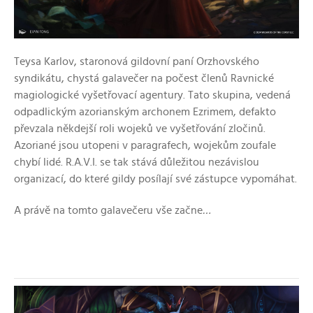
Teysa Karlov, staronová gildovní paní Orzhovského
syndikátu, chystá galavečer na počest členů Ravnické
magiologické vyšetřovací agentury. Tato skupina, vedená
odpadlickým azorianským archonem Ezrimem, defakto
převzala někdejší roli wojeků ve vyšetřování zločinů.
Azoriané jsou utopeni v paragrafech, wojekům zoufale
chybí lidé. R.A.V.I. se tak stává důležitou nezávislou
organizací, do které gildy posílají své zástupce vypomáhat.
A právě na tomto galavečeru vše začne
…