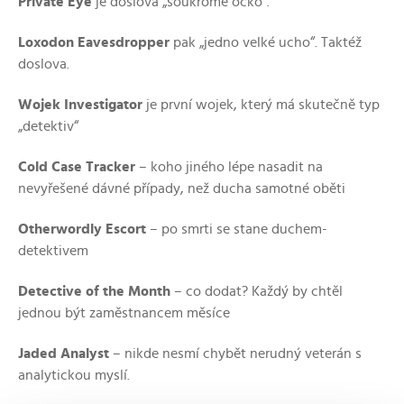
Private Eye
je doslova „soukromé očko“.
Loxodon Eavesdropper
pak „jedno velké ucho“. Taktéž
doslova.
Wojek Investigator
je první wojek, který má skutečně typ
„detektiv“
Cold Case Tracker
– koho jiného lépe nasadit na
nevyřešené dávné případy, než ducha samotné oběti
Otherwordly Escort
– po smrti se stane duchem-
detektivem
Detective of the Month
– co dodat? Každý by chtěl
jednou být zaměstnancem měsíce
Jaded Analyst
– nikde nesmí chybět nerudný veterán s
analytickou myslí.