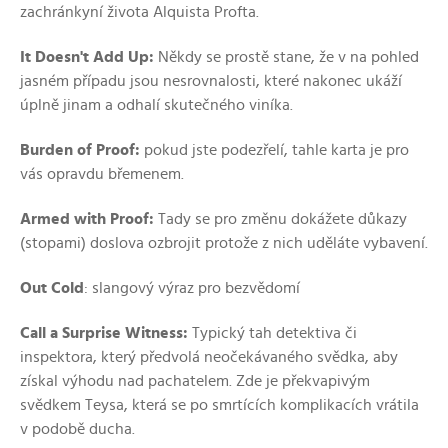
zachránkyní života Alquista Profta.
It Doesn't Add Up:
Někdy se prostě stane, že v na pohled
jasném případu jsou nesrovnalosti, které nakonec ukáží
úplně jinam a odhalí skutečného viníka.
Burden of Proof:
pokud jste podezřelí, tahle karta je pro
vás opravdu břemenem.
Armed with Proof:
Tady se pro změnu dokážete důkazy
(stopami) doslova ozbrojit protože z nich uděláte vybavení.
Out Cold
: slangový výraz pro bezvědomí
Call a Surprise Witness:
Typický tah detektiva či
inspektora, který předvolá neočekávaného svědka, aby
získal výhodu nad pachatelem. Zde je překvapivým
svědkem Teysa, která se po smrtících komplikacích vrátila
v podobě ducha.