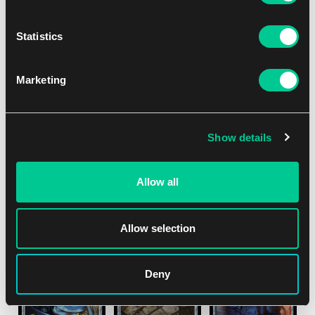
Statistics
Marketing
Show details
Allow all
Pokud jste fajnšmekři, můžete si pořídit i vlastní tašku s
příruční laboratoří.
Allow selection
Deny