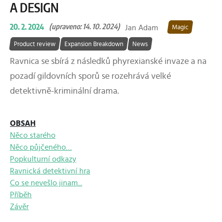
A DESIGN
20. 2. 2024
(upraveno: 14. 10. 2024)
Jan Adam
Magic
Product review
Expansion Breakdown
News
Ravnica se sbírá z následků phyrexianské invaze a na
pozadí gildovních sporů se rozehrává velké
detektivně-kriminální drama.
OBSAH
Něco starého
Něco půjčeného…
Popkulturní odkazy
Ravnická detektivní hra
Co se nevešlo jinam...
Příběh
Závěr