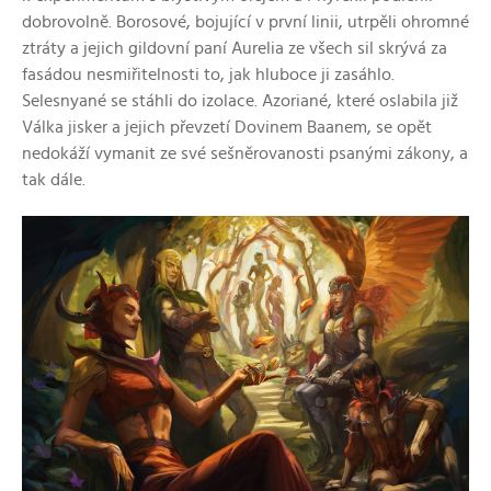
dobrovolně. Borosové, bojující v první linii, utrpěli ohromné
ztráty a jejich gildovní paní Aurelia ze všech sil skrývá za
fasádou nesmiřitelnosti to, jak hluboce ji zasáhlo.
Selesnyané se stáhli do izolace. Azoriané, které oslabila již
Válka jisker a jejich převzetí Dovinem Baanem, se opět
nedokáží vymanit ze své sešněrovanosti psanými zákony, a
tak dále.