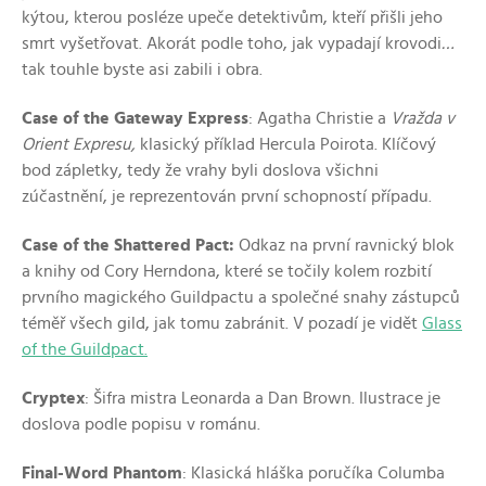
kýtou, kterou posléze upeče detektivům, kteří přišli jeho
smrt vyšetřovat. Akorát podle toho, jak vypadají krovodi
…
tak touhle byste asi zabili i obra.
Case of the Gateway Express
: Agatha Christie a
Vražda v
Orient Expresu,
klasický příklad Hercula Poirota. Klíčový
bod zápletky, tedy že vrahy byli doslova všichni
zúčastnění, je reprezentován první schopností případu.
Case of the Shattered Pact:
Odkaz na první ravnický blok
a knihy od Cory Herndona, které se točily kolem rozbití
prvního magického Guildpactu a společné snahy zástupců
téměř všech gild, jak tomu zabránit. V pozadí je vidět
Glass
of the Guildpact.
Cryptex
: Šifra mistra Leonarda a Dan Brown. Ilustrace je
doslova podle popisu v románu.
Final-Word Phantom
: Klasická hláška poručíka Columba