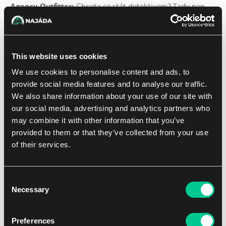
Agency Outfitter:
Chcete se stát detektivem? Tady pan
sfinga vám donese všechno, co do začátku potřebujete –
sherlockovskou čepici a lupu.
Undercover Crocodelf:
Vtip je v tom, že jde o
This website uses cookies
soukromého investi
GÁTORA
. Got it?
We use cookies to personalise content and ads, to
provide social media features and to analyse our traffic.
We also share information about your use of our site with
our social media, advertising and analytics partners who
may combine it with other information that you’ve
provided to them or that they’ve collected from your use
of their services.
Consent
Necessary
Selection
Preferences