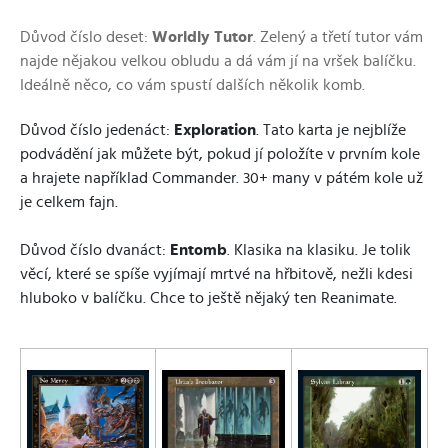
Důvod číslo deset:
Worldly Tutor
. Zelený a třetí tutor vám
najde nějakou velkou obludu a dá vám jí na vršek balíčku.
Ideálně něco, co vám spustí dalších několik komb.
Důvod číslo jedenáct:
Exploration
. Tato karta je nejblíže
podvádění jak můžete být, pokud jí položíte v prvním kole
a hrajete například Commander. 30+ many v pátém kole už
je celkem fajn.
Důvod číslo dvanáct:
Entomb
. Klasika na klasiku. Je tolik
věcí, které se spíše vyjímají mrtvé na hřbitově, nežli kdesi
hluboko v balíčku. Chce to ještě nějaký ten Reanimate.