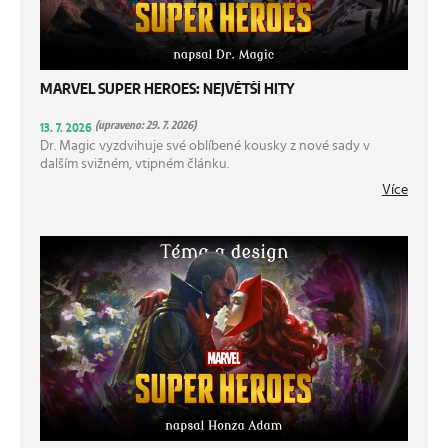
MARVEL SUPER HEROES: NEJVĚTŠÍ HITY
(upraveno: 29. 7. 2026)
13. 7. 2026
Dr. Magic vyzdvihuje své oblíbené kousky z nové sady v
dalším svižném, vtipném článku.
Více