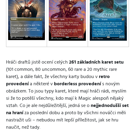
Hráči draftů jistě ocení celých
261 základních karet setu
(101 common, 80 uncommon, 60 rare a 20 mythic rare
karet), a dále fakt, že všechny karty budou v
retro
provedení
a některé v
borderless provedení
s novým
obrázkem. To jsou typy karet, které mají hráči rádi, myslím
si že to potěší všechny, kdo mají k Magic alespoň nějaký
vztah. Co je ale nejdůležitější, jedná se o
nejjednodušší set
na hraní
za poslední dobu a proto by všichni nováčci měli
nastražit uši – nebudou mít lepší příležitost, jak se hru
naučit, než tady.