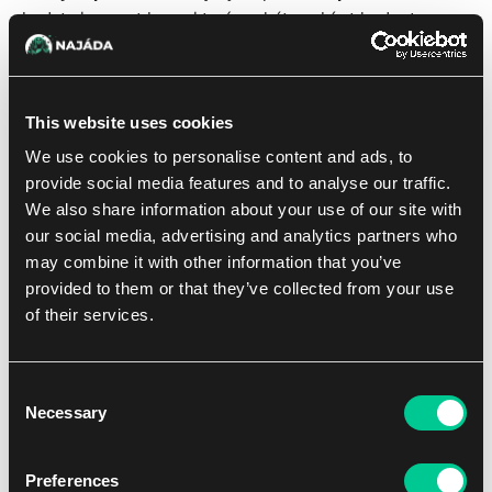
budete kupovat boxy, které necháte nabírat hodnotu a
prach ve skříni, nebo budete boostery zuřivě trhat, a nebo
si objednáte kusovky. Varuji vás ale, že tyto kusovky
půjdou z obchodu rychleji než šli do něj, takže rozhodně
This website uses cookies
na nic nečekejte. Fakt, že můžete navíc narazit na retro
foilovou verzi nebo borderless foilovou verzi karty a cena
We use cookies to personalise content and ads, to
se tím znásobí jen pomáhá. Pro ty, kdo se ještě ale
provide social media features and to analyse our traffic.
nerozhodli, tady je mých dalších dvacet důvodů, proč si
We also share information about your use of our site with
tuto sadu koupit a nebo si jí přijít zahrát.
our social media, advertising and analytics partners who
may combine it with other information that you’ve
provided to them or that they’ve collected from your use
of their services.
Consent
Necessary
Selection
Preferences