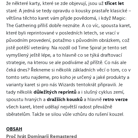
že některé karty, které se zde objevují, jsou už
třicet let
staré. A jedná se tedy opravdu o kousky prastaře klasické –
většina těchto karet vám přijde povědomá, i když Magic:
The Gathering příliš dobře neznáte. A co víc, spousta karet,
které byli reprintované v posledních letech, se vrací v
původním provedení, potažmo s původním obrázkem, což
jistě potěší veterány. Na rozdíl od Time Spiral je tento set
vymyšlený ještě lépe, a to hlavně co se týká draftovací
strategie, na kterou se ale podíváme až příště. Co nás ale
čeká dnes? Řekneme si několik základních věcí o tom, co v
tomto setu najdeme, pro koho je určený a jaké produkty a
varianty karet si pro nás Wizards tentokrát připravili. Je
tady několik
důležitých reprintů
a i slušný cyklus zemí,
spoustu hraných a
dražších kousků
a hlavně
retro verze
všech karet, které udělají největší radost převážně
sběratelům. Takže se silou vůle vzhůru do rušení kouzel.
OBSAH
Proč hrát Dominarii Remastered