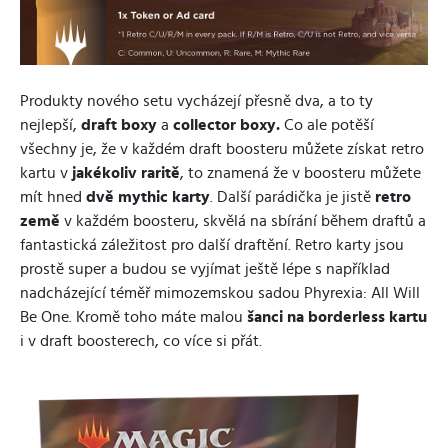
Produkty nového setu vycházejí přesně dva, a to ty
nejlepší,
draft boxy
a
collector boxy.
Co ale potěší
všechny je, že v každém draft boosteru můžete získat retro
kartu v
jakékoliv raritě
, to znamená že v boosteru můžete
mít hned
dvě mythic karty
. Další parádička je jistě
retro
země
v každém boosteru, skvělá na sbírání během draftů a
fantastická záležitost pro další draftění. Retro karty jsou
prostě super a budou se vyjímat ještě lépe s například
nadcházející téměř mimozemskou sadou Phyrexia: All Will
Be One. Kromě toho máte malou
šanci na borderless kartu
i v draft boosterech, co více si přát.