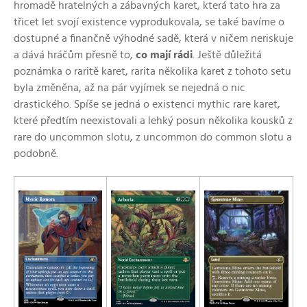
hromadě hratelných a zábavných karet, která tato hra za
třicet let svojí existence vyprodukovala, se také bavíme o
dostupné a finančně výhodné sadě, která v ničem neriskuje
a dává hráčům přesně to,
co mají rádi
. Ještě důležitá
poznámka o raritě karet, rarita několika karet z tohoto setu
byla změněna, až na pár vyjímek se nejedná o nic
drastického. Spíše se jedná o existenci mythic rare karet,
které předtím neexistovali a lehký posun několika kousků z
rare do uncommon slotu, z uncommon do common slotu a
podobně.