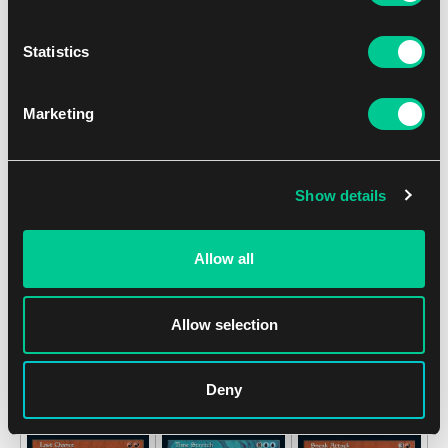
Statistics
Důvod číslo jedna:
Birds of Paradise
. Manapták za jednu
manu je už od prvopočátku hry Magic jedna z nejlepších
Marketing
karet a zde navíc s prapůvodním obrázkem, prostě super.
Důvod číslo dva:
Mystic Remora
. Nekompromisní lízání
Show details
karet, které může ve správné strategii vašeho protihráče
poměrně rychle odrovnat. Rybníček je teď rare z dobrého
důvodu.
Allow all
Důvod číslo tři:
Maze of Ith
. Karta, která nemůže chybět v
žádném Commander balíčku a magnet na ničení zemí.
Allow selection
Pokud si ale Ith z boosteru vytáhnete, určitě si bludišťáka
zasloužíte.
Deny