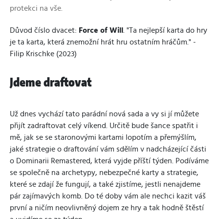
protekci na vše.
Důvod číslo dvacet:
Force of Will
. "Ta nejlepší karta do hry
je ta karta, která znemožní hrát hru ostatním hráčům." -
Filip Krischke (2023)
Jdeme draftovat
Už dnes vychází tato parádní nová sada a vy si jí můžete
přijít zadraftovat celý víkend. Určitě bude šance spatřit i
mě, jak se se staronovými kartami lopotím a přemýšlím,
jaké strategie o draftování vám sdělím v nadcházející části
o Dominarii Remastered, která vyjde příští týden. Podíváme
se společně na archetypy, nebezpečné karty a strategie,
které se zdají že fungují, a také zjistíme, jestli nenajdeme
pár zajímavých komb. Do té doby vám ale nechci kazit váš
první a ničím neovlivněný dojem ze hry a tak hodně štěstí