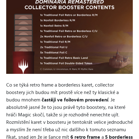
Co se týká retro frame a borderless karet, collector
boostery jich budou mít prostě více než ty klasické a
budou mnohem
častěji ve foilovém provedení
. Je
absolutně jasné že to jsou právě tyto boostery, na které
hráči Magic skočí, takže si je rozhodně nenechte ujít.
Rozmístění karet v boosteru je tentokrát velice jednoduché
a myslím že není třeba už nic dalšího k tomuto seznamu
říkat, snad jen že je šance mít
6 retro frame
a
5 borderless