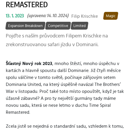
REMASTERED
13. 1. 2023
(upraveno: 14. 10. 2024)
Filip Krischke
Magic
Expansion Breakdown
Competitive
Limited
Pojďte s naším průvodcem Filipem Krischke na
zrekonstruovanou safari jízdu v Dominarii.
Šťastný Nový rok 2023
, mnoho štěstí, mnoho úspěchu v
kartách a hlavně spoustu další Dominarie. Již čtyři měsíce
spolu válčíme v tomto světě, počínaje zářijovým setem
Dominaria United, na který úspěšně navázal The Brothers’
War v listopadu. Proč také toto místo opouštět, když je tak
úžasně zábavné? A pro ty největší gurmány tady máme
novou sadu, která se nese letmo v duchu Time Spiral
Remastered.
Zcela jistě se nejedná o standardní sadu, vzhledem k tomu,