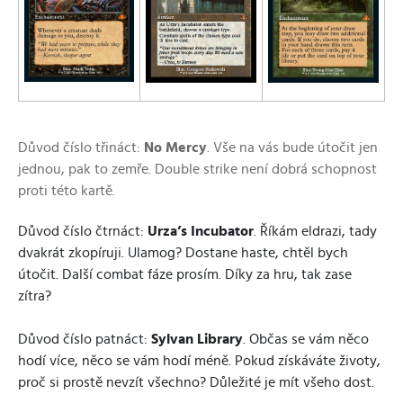
Důvod číslo třináct:
No Mercy
. Vše na vás bude útočit jen
jednou, pak to zemře. Double strike není dobrá schopnost
proti této kartě.
Důvod číslo čtrnáct:
Urza’s Incubator
. Říkám eldrazi, tady
dvakrát zkopíruji. Ulamog? Dostane haste, chtěl bych
útočit. Další combat fáze prosím. Díky za hru, tak zase
zítra?
Důvod číslo patnáct:
Sylvan Library
. Občas se vám něco
hodí více, něco se vám hodí méně. Pokud získáváte životy,
proč si prostě nevzít všechno? Důležité je mít všeho dost.