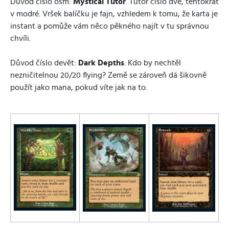
Důvod číslo osm:
Mystical Tutor
. Tutor číslo dvě, tentokrát
v modré. Vršek balíčku je fajn, vzhledem k tomu, že karta je
instant a pomůže vám něco pěkného najít v tu správnou
chvíli.
Důvod číslo devět:
Dark Depths
. Kdo by nechtěl
nezničitelnou 20/20 flying? Země se zároveň dá šikovně
použít jako mana, pokud víte jak na to.