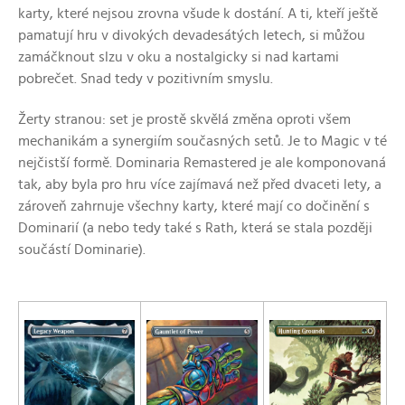
karty, které nejsou zrovna všude k dostání. A ti, kteří ještě
pamatují hru v divokých devadesátých letech, si můžou
zamáčknout slzu v oku a nostalgicky si nad kartami
pobrečet. Snad tedy v pozitivním smyslu.
Žerty stranou: set je prostě skvělá změna oproti všem
mechanikám a synergiím současných setů. Je to Magic v té
nejčistší formě. Dominaria Remastered je ale komponovaná
tak, aby byla pro hru více zajímavá než před dvaceti lety, a
zároveň zahrnuje všechny karty, které mají co dočinění s
Dominarií (a nebo tedy také s Rath, která se stala později
součástí Dominarie).