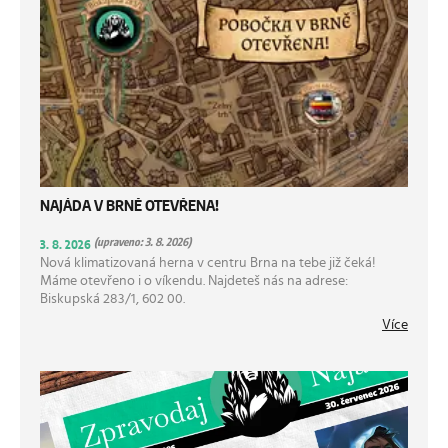
NAJÁDA V BRNĚ OTEVŘENA!
(upraveno: 3. 8. 2026)
3. 8. 2026
Nová klimatizovaná herna v centru Brna na tebe již čeká!
Máme otevřeno i o víkendu. Najdeteš nás na adrese:
Biskupská 283/1, 602 00.
Více