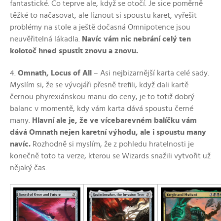
fantastické. Co teprve ale, když se otočí. Je sice poměrně
těžké to načasovat, ale líznout si spoustu karet, vyřešit
problémy na stole a ještě dočasná Omnipotence jsou
neuvěřitelná lákadla.
Navíc vám nic nebrání celý ten
kolotoč hned spustit znovu a znovu.
4.
Omnath, Locus of All
–⁠ Asi nejbizarnější karta celé sady.
Myslím si, že se vývojáři přesně trefili, když dali kartě
černou phyrexiánskou manu do ceny, je to totiž dobrý
balanc v momentě, kdy vám karta dává spoustu černé
many.
Hlavní ale je, že ve vícebarevném balíčku vám
dává Omnath nejen karetní výhodu, ale i spoustu many
navíc.
Rozhodně si myslím, že z pohledu hratelnosti je
konečně toto ta verze, kterou se Wizards snažili vytvořit už
nějaký čas.