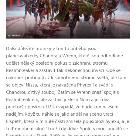
Další důležité hrdinky v tomto příběhu jsou
planeswalkerky Chandra a Wrenn, které jsou odhodlané
udělat nějaký poslední pokus o záchranu stromu
Realmbreaker a zastavit tak nekonečnou invazi. Obě se
nakonec probojují až k samotnému stromu světů, ale tam
se objeví Nissa, která je nakažená Phyrexií a svádí s
Chandrou drtivý souboj. Zatím se Wrenn snaží spojit s
Realmbreakrem, ale zastaví ji Elesh Norn a její dva
praetorští poskoci. Už to vypadá, že bude konec všem
nadějím, když tu náhle se jako anděl na scénu vrací
Elspeth, která v minulé části zmizela po explozi Sylexu, a je
teď mnohem silnější než kdy dříve. Spolu s mocí andělů se