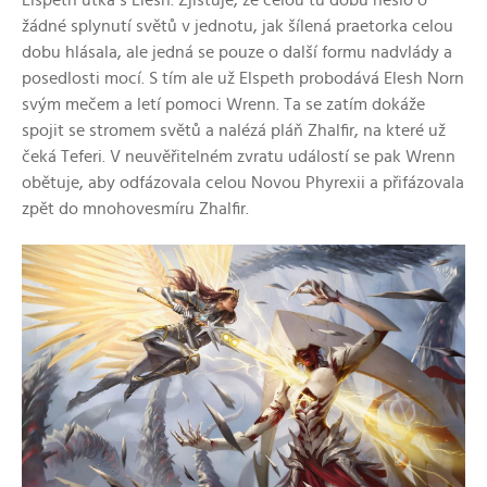
Elspeth utká s Elesh. Zjišťuje, že celou tu dobu nešlo o
žádné splynutí světů v jednotu, jak šílená praetorka celou
dobu hlásala,
ale jedná se pouze o další formu
nadvlády a
posedlosti mocí. S tím ale už Elspeth probodává Elesh Norn
svým mečem a letí pomoci Wrenn. Ta se zatím dokáže
spojit se stromem světů a nalézá pláň Zhalfir, na které už
čeká Teferi. V neuvěřitelném zvratu událostí se pak Wrenn
obětuje, aby odfázovala celou Novou Phyrexii a přifázovala
zpět do mnohovesmíru Zhalfir.