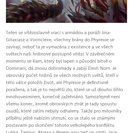
Teferi se vítězoslavně vrací s armádou a poráží Jina-
Gitaxiase a Vorinclexe, všechny brány do Phyrexie se
zavírají, neboť ta je vymazána z existence a ve všech
světech naši hrdinové postupně vítězí. V závěrečném
momentu se Karn, který byl lapen v původní bitvě o
Dominarii, dá znovu dohromady a zabíjí Elesh Norn. Je
obrovský počet hrdinů ze všech možných světů, kteří v
této válce položili život, ale Phyrexie je definitivně
poražena, a tak je to největší zlo, které se už dlouho šířilo
mnohovesmírem, konečně zažehnáno. Samozřejmě není
všemu konec, kromě obrovských ztrát je tady spoustu
osudů, které zatím nebyly odhaleny. Takže pro milovníky
příběhu ještě nabízím shrnutí, co se stalo se známými
postavami po skončení tohoto velkolepého konfliktu.
Lukka, Tamiyo, Atraxa a Wrenn jsou teď po smrti. Jace,