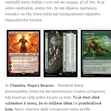
nejdražší karty. Každá z nich mě ale zaujala, ať už tím, že je
velmi neobvyklá, anebo tím, že má nějakou zajímavou
interakci ve hře, která může být katalyzátorem nějakého
impozantního komba.
10.
Chandra, Hope's Beacon
–⁠ Poměrně drahý
planeswalker, který má ale fantastickou trvalou schopnost,
kdy kopíruje vždy jedno kouzlo za kolo.
To je dost silné
vzhledem k tomu, že to můžete dělat i v protihráčově
kole.
Navíc všechny další schopnosti tomu skvěle