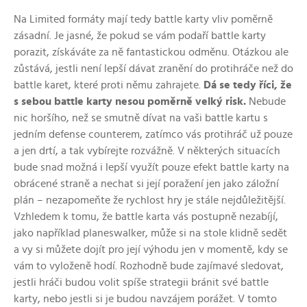
Na Limited formáty mají tedy battle karty vliv poměrně
zásadní. Je jasné, že pokud se vám podaří battle karty
porazit, získáváte za ně fantastickou odměnu. Otázkou ale
zůstává, jestli není lepší dávat zranění do protihráče než do
battle karet, které proti němu zahrajete.
Dá se tedy říci, že
s sebou battle karty nesou poměrně velký risk.
Nebude
nic horšího, než se smutně dívat na vaši battle kartu s
jedním defense counterem, zatímco vás protihráč už pouze
a jen drtí, a tak vybírejte rozvážně. V některých situacích
bude snad možná i lepší využít pouze efekt battle karty na
obrácené straně a nechat si její poražení jen jako záložní
plán –⁠ nezapomeňte že rychlost hry je stále nejdůležitější.
Vzhledem k tomu, že battle karta vás postupně nezabíjí,
jako například planeswalker, může si na stole klidně sedět
a vy si můžete dojít pro její výhodu jen v momentě, kdy se
vám to vyloženě hodí. Rozhodně bude zajímavé sledovat,
jestli hráči budou volit spíše strategii bránit své battle
karty, nebo jestli si je budou navzájem porážet. V tomto