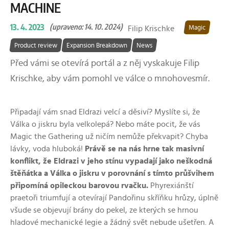
MACHINE
13. 4. 2023
(upraveno: 14. 10. 2024)
Filip Krischke
Magic
Product review
Expansion Breakdown
News
Před vámi se otevírá portál a z něj vyskakuje Filip
Krischke, aby vám pomohl ve válce o mnohovesmír.
Připadají vám snad Eldrazi velcí a děsiví? Myslíte si, že
Válka o jiskru byla velkolepá? Nebo máte pocit, že vás
Magic the Gathering už ničím nemůže překvapit? Chyba
lávky, voda hluboká!
Právě se na nás hrne tak masivní
konflikt, že Eldrazi v jeho stínu vypadají jako neškodná
štěňátka a Válka o jiskru v porovnání s tímto průšvihem
připomíná opileckou barovou rvačku.
Phyrexiánští
praetoři triumfují a otevírají Pandořinu skříňku hrůzy, úplně
všude se objevují brány do pekel, ze kterých se hrnou
hladové mechanické legie a žádný svět nebude ušetřen. A