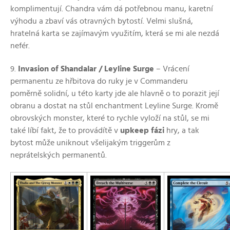
komplimentují. Chandra vám dá potřebnou manu, karetní
výhodu a zbaví vás otravných bytostí. Velmi slušná,
hratelná karta se zajímavým využitím, která se mi ale nezdá
nefér.
9.
Invasion of Shandalar / Leyline Surge
–⁠ Vrácení
permanentu ze hřbitova do ruky je v Commanderu
poměrně solidní, u této karty jde ale hlavně o to porazit její
obranu a dostat na stůl enchantment Leyline Surge. Kromě
obrovských monster, které to rychle vyloží na stůl, se mi
také líbí fakt, že to provádítě v
upkeep fázi
hry, a tak
bytost může uniknout všelijakým triggerům z
neprátelských permanentů.