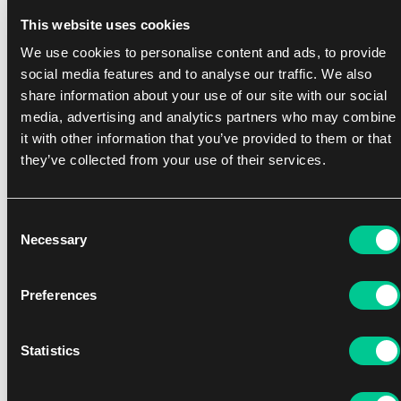
často přináší další benefity. Některé bytosti totiž navíc
This website uses cookies
přidávají nějakou schopnost nebo trvalé vylepšení
We use cookies to personalise content and ads, to provide
bytostem, které ji právě tímto tapnutím pomohly zahrát.
social media features and to analyse our traffic. We also
Convoke je tedy lepší, pokud máte v balíčku dostatek
share information about your use of our site with our social
bytostí, ze kterých můžete těžit.
media, advertising and analytics partners who may combine
it with other information that you’ve provided to them or that
they’ve collected from your use of their services.
Consent
Necessary
Selection
Preferences
Incubate
Statistics
Nová mechanika uvádí často tuto schopnost s nějakým