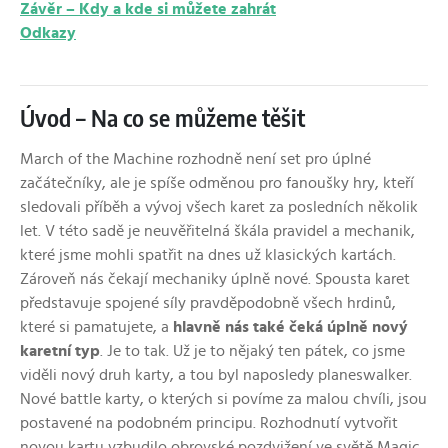
Závěr – Kdy a kde si můžete zahrát
Odkazy
Úvod – Na co se můžeme těšit
March of the Machine rozhodně není set pro úplné
začátečníky, ale je spíše odměnou pro fanoušky hry, kteří
sledovali příběh a vývoj všech karet za posledních několik
let. V této sadě je neuvěřitelná škála pravidel a mechanik,
které jsme mohli spatřit na dnes už klasických kartách.
Zároveň nás čekají mechaniky úplně nové. Spousta karet
představuje spojené síly pravděpodobně všech hrdinů,
které si pamatujete, a
hlavně nás také čeká úplně nový
karetní typ
. Je to tak. Už je to nějaký ten pátek, co jsme
viděli nový druh karty, a tou byl naposledy planeswalker.
Nové battle karty, o kterých si povíme za malou chvíli, jsou
postavené na podobném principu. Rozhodnutí vytvořit
novou kartu vzbudilo obrovské pozdvižení ve světě Magic,