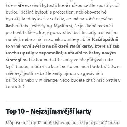
kde máte evasivní bytosti, které můžou battle spustit, což
budou ideálně bytosti s protection, neblokovatelné
bytosti, land bytosti a cokoliv, co má na sobě napsáno
flash a třeba ještě flying. Myslím si, že je klidně možné i
postavit balíček, který pouze staví battle karty a dává jim
zranění, nebo z nich naopak countery ubírá.
Každopádně
to vrhá nové světlo na některé starší karty, které už tak
trochu upadly v zapomnění, a otevírá to brány novým
strategiím.
Jak budou battle karty ve hře přibývat, o to
lepší budou, a tím více karet se kolem nich bude hrát. Jsem
zvědavý, jestli se battle karty ujmou v agresivních
balíčcích nebo v midrange. Nebo budete chtít hrát battle v
kontrolu?
Top 10 –⁠ Nejzajímavější karty
Můj osobní
Top 10
nepředstavuje nutně ty nejsilnější nebo