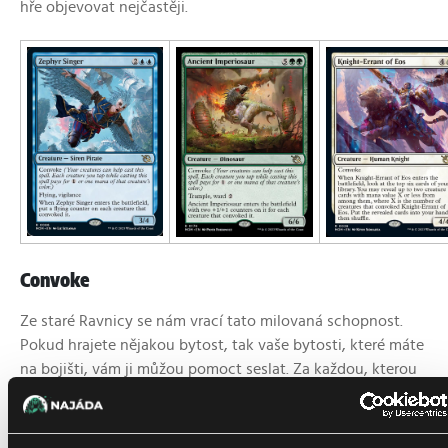
hře objevovat nejčastěji.
Convoke
Ze staré Ravnicy se nám vrací tato milovaná schopnost.
Pokud hrajete nějakou bytost, tak vaše bytosti, které máte
na bojišti, vám ji můžou pomoct seslat. Za každou, kterou
tapnete při zahrání karty s convoke, se convoke karta
zlevní o jednu manu
příslušnou barvě bytosti, která ji
pomáhala zahrát.
A to není všechno, convoke s sebou