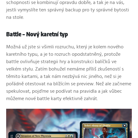
schopnosti se kombinují opravdu dobře, a tak je na vás,
jestli vymyslíte ten správný backup pro ty správné bytosti
na stole.
Battle –⁠ Nový karetní typ
Možná už jste si všimli rozruchu, který je kolem nového
karetního typu, a je to rozruch opodstatněný, protože
battle ovlivňuje strategii hry a konstrukci balíčků ve
velkém stylu. Zatím bohužel nemáme příliš zkušeností s
těmito kartami,
a tak nám nezbývá nic jiného, než si
je
pořádně otestovat na blížícím se preview. Než ale začneme
spekulovat, pojďme se podívat na pravidla a jak vůbec
můžeme nové battle karty efektivně zahrát.