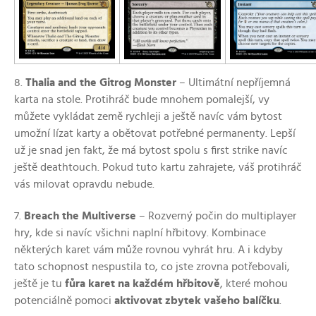
8.
Thalia and the Gitrog Monster
–⁠ Ultimátní nepříjemná
karta na stole. Protihráč bude mnohem pomalejší, vy
můžete vykládat země rychleji a ještě navíc vám bytost
umožní lízat karty a obětovat potřebné permanenty. Lepší
už je snad jen fakt, že má bytost spolu s first strike navíc
ještě deathtouch. Pokud tuto kartu zahrajete, váš protihráč
vás milovat opravdu nebude.
7.
Breach the Multiverse
–⁠ Rozverný počin do multiplayer
hry, kde si navíc všichni naplní hřbitovy. Kombinace
některých karet vám může rovnou vyhrát hru.
A i kdyby
tato schopnost nespustila to, co jste zrovna potřebovali,
ještě je tu
fůra karet na každém hřbitově
, které mohou
potenciálně pomoci
aktivovat zbytek vašeho balíčku
.