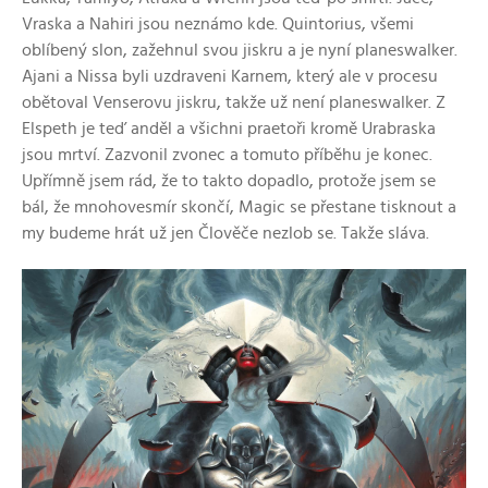
Vraska a Nahiri jsou neznámo kde. Quintorius, všemi
oblíbený slon, zažehnul svou jiskru a je nyní planeswalker.
Ajani a Nissa byli uzdraveni Karnem, který ale v procesu
obětoval Venserovu jiskru, takže už není planeswalker. Z
Elspeth je teď anděl a všichni praetoři kromě Urabraska
jsou mrtví. Zazvonil zvonec a tomuto příběhu je konec.
Upřímně jsem rád, že to takto dopadlo, protože jsem se
bál, že mnohovesmír skončí, Magic se přestane tisknout a
my budeme hrát už jen Člověče nezlob se. Takže sláva.