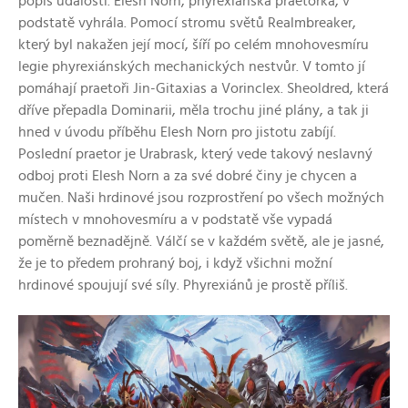
popis událostí. Elesh Norn, phyrexiánská praetorka, v
podstatě vyhrála. Pomocí stromu světů Realmbreaker,
který byl nakažen její mocí, šíří po celém mnohovesmíru
legie phyrexiánských mechanických nestvůr. V tomto jí
pomáhají praetoři Jin-Gitaxias a Vorinclex. Sheoldred, která
dříve přepadla Dominarii, měla trochu jiné plány, a tak ji
hned v úvodu příběhu Elesh Norn pro jistotu zabíjí.
Poslední praetor je Urabrask, který vede takový neslavný
odboj proti Elesh Norn a za své dobré činy je chycen a
mučen. Naši hrdinové jsou rozprostření po všech možných
místech v mnohovesmíru a v podstatě vše vypadá
poměrně beznadějně. Válčí se v každém světě, ale je jasné,
že je to předem prohraný boj, i když všichni možní
hrdinové spoujují své síly. Phyrexiánů je prostě příliš.