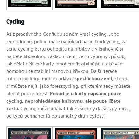
Cycling
Až z pradávného Confluxu se nám vrací cycling. Je to
jednoduché, pokud máte například basic landcycling, za
cenu cycling kartu odhodíte na hřbitov a v knihovně si
najdete libovolnou základní zemi. Je to výborný způsob,
jak dělat některé karty mnohem flexibilnější a také vám
pomohou se stabilní manovou křivkou. Další iterace
tohoto cyclingu mohou udávat
specifickou zemi
, kterou
si můžete najít, jako forestcycling, při kterém tedy můžete
hledat pouze forest.
Pokud je u karty napsáno pouze
cycling, neprohledáváte knihovnu, ale pouze lížete
kartu.
Cycling může udávat také všechny další typy karet,
od typů permanentů po samotný druh bytostí.