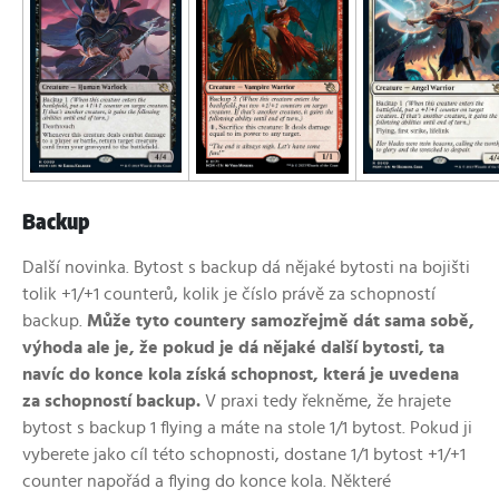
Backup
Další novinka. Bytost s backup dá
nějaké bytosti
na bojišti
tolik +1/+1 counterů, kolik je číslo právě za schopností
backup.
Může tyto countery samozřejmě dát sama sobě,
výhoda ale je, že pokud je dá nějaké další bytosti, ta
navíc do konce kola získá schopnost, která je uvedena
za schopností backup.
V praxi tedy řekněme, že hrajete
bytost s backup 1 flying a máte na stole 1/1 bytost. Pokud ji
vyberete jako cíl této schopnosti, dostane 1/1 bytost +1/+1
counter napořád a flying do konce kola. Některé