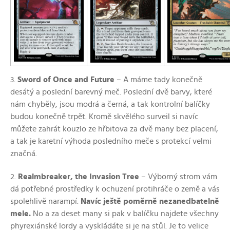
3.
Sword of Once and Future
–⁠ A máme tady konečně
desátý a poslední barevný meč. Poslední dvě barvy, které
nám chyběly, jsou modrá a černá, a tak kontrolní balíčky
budou konečně trpět. Kromě skvělého surveil si navíc
můžete zahrát kouzlo ze hřbitova za dvě many bez placení,
a tak je karetní výhoda posledního meče s protekcí velmi
značná.
2.
Realmbreaker, the Invasion Tree
–⁠ Výborný strom vám
dá potřebné prostředky k ochuzení protihráče o země a vás
spolehlivě narampí.
Navíc ještě poměrně nezanedbatelně
mele.
No a za deset many si pak v balíčku najdete všechny
phyrexiánské lordy a vyskládáte si je na stůl. Je to velice