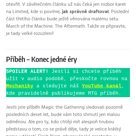
otevřít. V závěrečném článku už nás čeká jen rozbor karet
na Limited, kde si povíme,
jak správně draftovat
. Poslední
část třetího článku bude ještě věnována malému setu
March of the Machine: The Aftermath. Takže se připravte,
je tady velké rozuzlení!
Příběh – Konec jedné éry
SPOILER ALERT!
Jestli si chcete příběh
užít v audio podobě, přeskočte rovnou na
Mechaniky
a sledujte náš
YouTube kanál
,
kde pravidelně publikujeme MTG příběh.
Jestli jste příběh Magic the Gathering sledovali pozorně
posledních deset let, bude vám toto shrnutí jen malou
odměnou. Ale pro ty, kdo chtějí mít alespoň hrubou
představu o tom, co se právě děje, tady je velice krátký