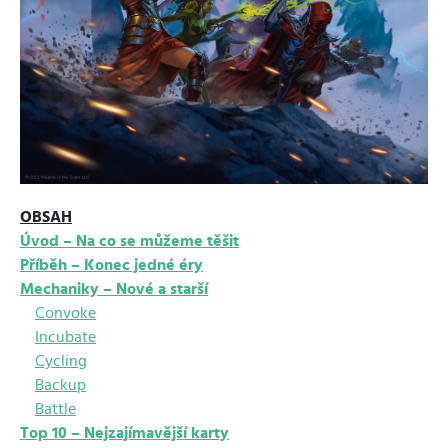
OBSAH
Úvod – Na co se můžeme těšit
Příběh – Konec jedné éry
Mechaniky – Nové a starší
Convoke
Incubate
Cycling
Backup
Battle
Top 10 – Nejzajímavější karty