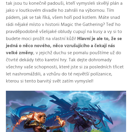
tak jsou tu konečně padouši, kteří vymysleli skvělý plán a
jako v loutkovém divadle ho zahráli na výbornou. Tím
pádem, jak se tak říká, všem hoří pod kotlem. Máte snad
rádi nějaké místo v historii Magic the Gathering? Teď ho
pravděpodobně všelijaké obludy cupují na kusy a vy si to
budete moci prožít na vlastní kůži!
Hlavní je ale to, že se
jedná o něco nového, něco vzrušujícího a čekají nás
velké změny
, v jejichž duchu se pomalu pouštíme už do
čtvrté dekády této karetní hry. Tak dejte dohromady
všechny vaše schopnosti, které jste si za posledních třicet
let nashromáždili, a vzhůru do té největší polízanice,
kterou si tento barvitý svět zatím vymyslel!