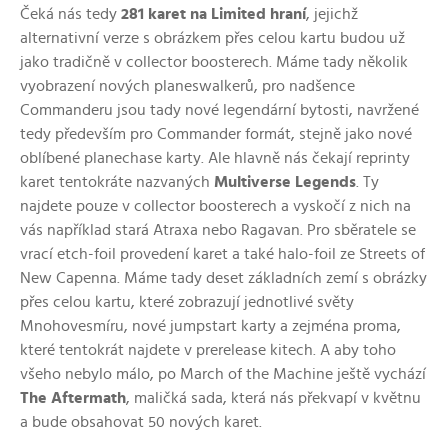
Čeká nás tedy
281 karet na Limited hraní
, jejichž
alternativní verze s obrázkem přes celou kartu budou už
jako tradičně v collector boosterech. Máme tady několik
vyobrazení nových planeswalkerů, pro nadšence
Commanderu jsou tady nové legendární bytosti, navržené
tedy především pro Commander formát, stejně jako nové
oblíbené planechase karty. Ale hlavně nás čekají reprinty
karet tentokráte nazvaných
Multiverse Legends
. Ty
najdete pouze v collector boosterech a vyskočí z nich na
vás například stará Atraxa nebo Ragavan. Pro sběratele se
vrací etch-foil provedení karet a také halo-foil ze Streets of
New Capenna. Máme tady deset základních zemí s obrázky
přes celou kartu, které zobrazují jednotlivé světy
Mnohovesmíru, nové jumpstart karty a zejména proma,
které tentokrát najdete v prerelease kitech. A aby toho
všeho nebylo málo, po March of the Machine ještě vychází
The Aftermath
, maličká sada, která nás překvapí v květnu
a bude obsahovat 50 nových karet.