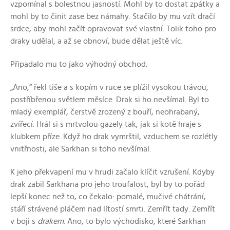
vzpomínal s bolestnou jasností. Mohl by to dostat zpátky a
mohl by to činit zase bez námahy. Stačilo by mu vzít dračí
srdce, aby mohl začít opravovat své vlastní. Tolik toho pro
draky udělal, a až se obnoví, bude dělat ještě víc.
Připadalo mu to jako výhodný obchod.
„Ano,“ řekl tiše a s kopím v ruce se plížil vysokou trávou,
postříbřenou světlem měsíce. Drak si ho nevšímal. Byl to
mladý exemplář, čerstvě zrozený z bouří, neohrabaný,
zvířecí. Hrál si s mrtvolou gazely tak, jak si kotě hraje s
klubkem příze. Když ho drak vymrštil, vzduchem se rozlétly
vnitřnosti, ale Sarkhan si toho nevšímal.
K jeho překvapení mu v hrudi začalo klíčit vzrušení. Kdyby
drak zabil Sarkhana pro jeho troufalost, byl by to pořád
lepší konec než to, co čekalo: pomalé, mučivé chátrání,
stáří strávené pláčem nad lítostí smrti. Zemřít tady. Zemřít
v boji s
drakem
. Ano, to bylo východisko, které Sarkhan