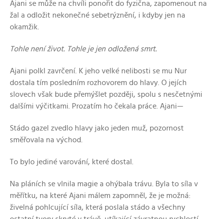
Ajani se může na chvíli ponořit do fyzična, zapomenout na
žal a odložit nekonečné sebetrýznění, i kdyby jen na
okamžik.
Tohle není život. Tohle je jen odložená smrt.
Ajani polkl zavrčení. K jeho velké nelibosti se mu Nur
dostala tím posledním rozhovorem do hlavy. O jejích
slovech však bude přemýšlet později, spolu s nesčetnými
dalšími výčitkami. Prozatím ho čekala práce. Ajani—
Stádo gazel zvedlo hlavy jako jeden muž, pozornost
směřovala na východ.
To bylo jediné varování, které dostal.
Na pláních se vlnila magie a ohýbala trávu. Byla to síla v
měřítku, na které Ajani málem zapomněl, že je možná:
živelná pohlcující síla, která poslala stádo a všechny