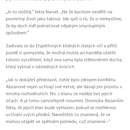
„Je to složité,“ řekla Narset. „Ne že bychom nevěřili na
posmrtný život jako takový. Jde spíš o to, že si nemyslíme,
že by duch měl pokračovat nějakým smysluplným
způsobem.“
Zadívala se do Elspethiných klidných zlatých očí a příliš
pozdě si pomyslela, že možná mohla archanděla ušetřit
tohoto vysvětlení, když ona sama byla ztělesněním ducha,
který vytrval v následných krocích.
„Jak si dokážeš představit, tohle bylo zdrojem konfliktu.
Abzanové nejen uctívají své mrtvé, ale dávají jim prioritu v
mnoha rozhodnutích. Nic v klanu se neděje bez jejich
účasti. A já tomu samozřejmě rozumím. Dromoka Abzanům
řekla, že jejich klan bude vyhlazen, pokud se nezřeknou
uctívání svých předků. Naneštěstí to znamená, že se
mohou utápět ve zpětném pohledu, což znamená—“