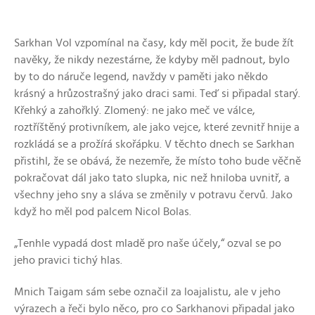
Sarkhan Vol vzpomínal na časy, kdy měl pocit, že bude žít
navěky, že nikdy nezestárne, že kdyby měl padnout, bylo
by to do náruče legend, navždy v paměti jako někdo
krásný a hrůzostrašný jako draci sami. Teď si připadal starý.
Křehký a zahořklý. Zlomený: ne jako meč ve válce,
roztříštěný protivníkem, ale jako vejce, které zevnitř hnije a
rozkládá se a prožírá skořápku. V těchto dnech se Sarkhan
přistihl, že se obává, že nezemře, že místo toho bude věčně
pokračovat dál jako tato slupka, nic než hniloba uvnitř, a
všechny jeho sny a sláva se změnily v potravu červů. Jako
když ho měl pod palcem Nicol Bolas.
„Tenhle vypadá dost mladě pro naše účely,“ ozval se po
jeho pravici tichý hlas.
Mnich Taigam sám sebe označil za loajalistu, ale v jeho
výrazech a řeči bylo něco, pro co Sarkhanovi připadal jako