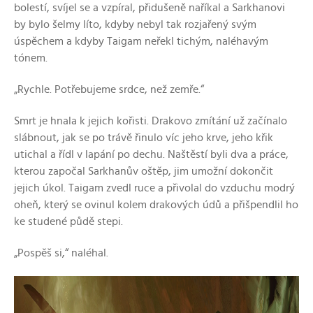
bolestí, svíjel se a vzpíral, přidušeně naříkal a Sarkhanovi
by bylo šelmy líto, kdyby nebyl tak rozjařený svým
úspěchem a kdyby Taigam neřekl tichým, naléhavým
tónem.
„Rychle. Potřebujeme srdce, než zemře.“
Smrt je hnala k jejich kořisti. Drakovo zmítání už začínalo
slábnout, jak se po trávě řinulo víc jeho krve, jeho křik
utichal a řídl v lapání po dechu. Naštěstí byli dva a práce,
kterou započal Sarkhanův oštěp, jim umožní dokončit
jejich úkol. Taigam zvedl ruce a přivolal do vzduchu modrý
oheň, který se ovinul kolem drakových údů a přišpendlil ho
ke studené půdě stepi.
„Pospěš si,“ naléhal.