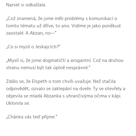
Narset si odkašlala.
„Což znamená, že jsme měli problémy s komunikací o
tomto tématu už dříve, to ano. Vidíme je jako poněkud
zaostalé. A Abzan, no—“
„Co si myslí o Jeskajcích?“
„Myslí si, že jsme dogmatičtí a arogantní. Což na druhou
stranu nemusí být tak úplně nesprávné.“
Zdálo se, že Elspeth o tom chvíli uvažuje. Než stačila
odpovědět, ozvalo se zaklepání na dveře. Ty se otevřely a
objevila se mladá Abzanka s uhrančivýma očima v kápi.
Uklonila se.
„Chánka vás teď přijme.“