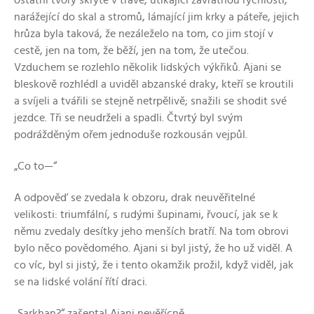
ostatní tvory skryté v trávě, utíkající závratnou rychlostí,
narážející do skal a stromů, lámající jim krky a páteře, jejich
hrůza byla taková, že nezáleželo na tom, co jim stojí v
cestě, jen na tom, že běží, jen na tom, že utečou.
Vzduchem se rozlehlo několik lidských výkřiků. Ajani se
bleskově rozhlédl a uviděl abzanské draky, kteří se kroutili
a svíjeli a tvářili se stejně netrpělivě; snažili se shodit své
jezdce. Tři se neudrželi a spadli. Čtvrtý byl svým
podrážděným ořem jednoduše rozkousán vejpůl.
„Co to—“
A odpověď se zvedala k obzoru, drak neuvěřitelné
velikosti: triumfální, s rudými šupinami, řvoucí, jak se k
němu zvedaly desítky jeho menších bratří. Na tom obrovi
bylo něco povědomého. Ajani si byl jistý, že ho už viděl. A
co víc, byl si jistý, že i tento okamžik prožil, když viděl, jak
se na lidské volání řítí draci.
„Sarkhan?“ zašeptal Ajani nevěřícně.