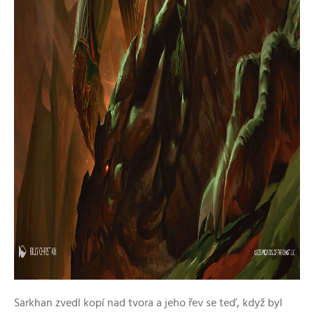
Sarkhan zvedl kopí nad tvora a jeho řev se teď, když byl