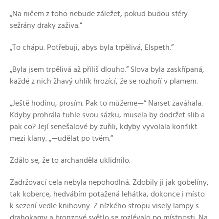
„Na ničem z toho nebude záležet, pokud budou sféry
sežrány draky zaživa.“
„To chápu. Potřebuji, abys byla trpělivá, Elspeth.“
„Byla jsem trpělivá až příliš dlouho.“ Slova byla zaskřípaná,
každé z nich žhavý uhlík hrozící, že se rozhoří v plamem.
„Ještě hodinu, prosím. Pak to můžeme—“ Narset zaváhala.
Kdyby prohrála tuhle svou sázku, musela by dodržet slib a
pak co? Její senešalové by zuřili, kdyby vyvolala konflikt
mezi klany. „—udělat po tvém.“
Zdálo se, že to archanděla uklidnilo.
Zadržovací cela nebyla nepohodlná. Zdobily ji jak gobelíny,
tak koberce, hedvábím potažená lehátka, dokonce i místo
k sezení vedle knihovny. Z nízkého stropu visely lampy s
drahokamy a bronzové světlo se rozlévalo po místnosti. Na