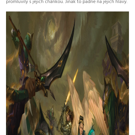
promluvily s jejich chánkou. Jinak to padne na jejich hlavy.