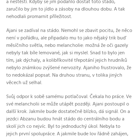
a neštěstí. Kdyby se jim podařilo dostat toto stádo,
zaručilo by jim to jídlo a zásoby na dlouhou dobu. A tak
nehodlali promarnit příležitost.
Ajani se zadíval na stádo. Nemohl se zbavit pocitu, že něco
není v pořádku, ale připadalo mu to jako nějaký trik buď
měsíčního světla, nebo melancholie: možná že oči gazely
nebyly tak bíle lemované, jak si myslel. Snad to bylo jen
tím, jak dýchaly, a kolibříkovité třepotání jejich hrudníků
nebylo známkou zvýšené nervozity. Ajaniho frustrovalo, že
to nedokázal popsat. Na druhou stranu, v tolika jiných
věcech už selhal.
Svůj odpor k sobě samému potlačoval. Čekala ho práce. Ve
své melancholii se může utápět později. Ajani postoupil o
další krok. Jakmile bude dostatečně blízko, dá signál. On a
jezdci Abzanu budou hnát stádo do centrálního bodu a
skolí jich co nejvíc. Byl to jednoduchý úkol. Nebyla to
jejich první spolupráce. A jakmile bude lov řádně zahájen,