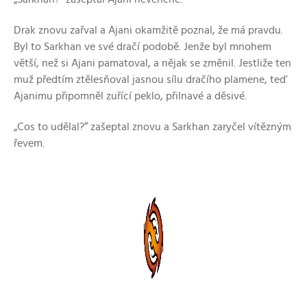
Drak znovu zařval a Ajani okamžitě poznal, že má pravdu.
Byl to Sarkhan ve své dračí podobě. Jenže byl mnohem
větší, než si Ajani pamatoval, a nějak se změnil. Jestliže ten
muž předtím ztělesňoval jasnou sílu dračího plamene, teď
Ajanimu připomněl zuřící peklo, přilnavé a děsivé.
„Cos to udělal?“ zašeptal znovu a Sarkhan zaryčel vítězným
řevem.