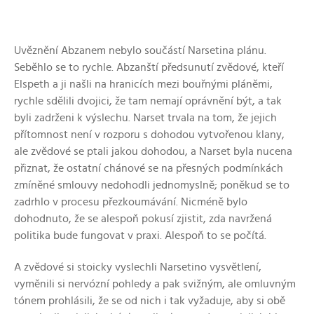
Uvěznění Abzanem nebylo součástí Narsetina plánu.
Seběhlo se to rychle. Abzanští předsunutí zvědové, kteří
Elspeth a ji našli na hranicích mezi bouřnými pláněmi,
rychle sdělili dvojici, že tam nemají oprávnění být, a tak
byli zadrženi k výslechu. Narset trvala na tom, že jejich
přítomnost není v rozporu s dohodou vytvořenou klany,
ale zvědové se ptali jakou dohodou, a Narset byla nucena
přiznat, že ostatní chánové se na přesných podmínkách
zmíněné smlouvy nedohodli jednomyslně; poněkud se to
zadrhlo v procesu přezkoumávání. Nicméně bylo
dohodnuto, že se alespoň pokusí zjistit, zda navržená
politika bude fungovat v praxi. Alespoň to se počítá.
A zvědové si stoicky vyslechli Narsetino vysvětlení,
vyměnili si nervózní pohledy a pak svižným, ale omluvným
tónem prohlásili, že se od nich i tak vyžaduje, aby si obě