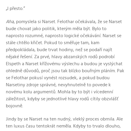
„I přesto.“
Aha
, pomyslela si Narset. Felothar očekávala, že se Narset
bude chovat jako politik, kterým měla být. Bylo to
naprosto rozumné, naprosto logické očekávání. Narset se
stále chtělo křičet. Pokud to směřuje tam, kam
předpokládala, bude trvat hodiny, než se podaří najít
nějaké řešení. Za prvé, hlavy abzanských rodů podrobí
Elspeth a Narset křížovému výslechu a budou je vyslýchat
ohledně důvodů, proč jsou tak blízko bouřným pláním. Pak
se Felothar pokusí vynést rozsudek, a pokud budou
Narsetiny zdroje správné, nevyhnutelně to povede k
novému kolu argumentů. Mohla by to být i vícedenní
záležitost, kdyby se jednotlivé hlavy rodů cítily obzvlášť
bojovně.
Jindy by se Narset na ten nudný, vleklý proces obrnila. Ale
ten luxus času tentokrát neměla. Kdyby to trvalo dlouho,