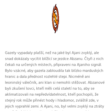
Gazely vypadaly plašší, než na jaké byl Ajani zvyklý, ale
snad dokázaly vycítit blížící se jezdce Abzanu. Čtyři z nich
čekali na určených místech, připraveni na Ajaniho signál.
Bylo vzácné, aby gazela zabloudila tak blízko marduských
hranic a dala přednost rozlehlé stepi. Nicméně ani
leoninský válečník, ani klan si nemohli stěžovat. Abzanové
byli zkušení lovci, kteří měli celá staletí na to, aby se
aklimatizovali na nepředvídatelnost, kteří pochopili, že
stejný rok může přinést hody i hladomor, zvláště zde, v
jejich vyprahlé zemi. A Ajani, no, byl velmi zvyklý na ztráty