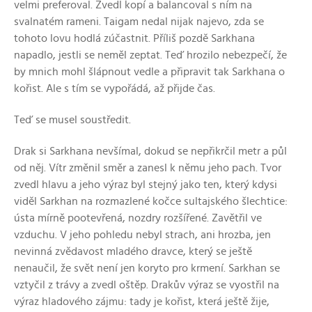
velmi preferoval. Zvedl kopí a balancoval s ním na
svalnatém rameni. Taigam nedal nijak najevo, zda se
tohoto lovu hodlá zúčastnit. Příliš pozdě Sarkhana
napadlo, jestli se neměl zeptat. Teď hrozilo nebezpečí, že
by mnich mohl šlápnout vedle a připravit tak Sarkhana o
kořist. Ale s tím se vypořádá, až přijde čas.
Teď se musel soustředit.
Drak si Sarkhana nevšímal, dokud se nepřikrčil metr a půl
od něj. Vítr změnil směr a zanesl k němu jeho pach. Tvor
zvedl hlavu a jeho výraz byl stejný jako ten, který kdysi
viděl Sarkhan na rozmazlené kočce sultajského šlechtice:
ústa mírně pootevřená, nozdry rozšířené. Zavětřil ve
vzduchu. V jeho pohledu nebyl strach, ani hrozba, jen
nevinná zvědavost mladého dravce, který se ještě
nenaučil, že svět není jen koryto pro krmení. Sarkhan se
vztyčil z trávy a zvedl oštěp. Drakův výraz se vyostřil na
výraz hladového zájmu: tady je kořist, která ještě žije,