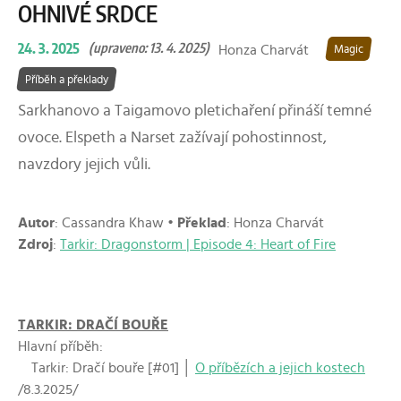
OHNIVÉ SRDCE
24. 3. 2025
(upraveno: 13. 4. 2025)
Honza Charvát
Magic
Příběh a překlady
Sarkhanovo a Taigamovo pletichaření přináší temné
ovoce. Elspeth a Narset zažívají pohostinnost,
navzdory jejich vůli.
Autor
: Cassandra Khaw •
Překlad
: Honza Charvát
Zdroj
:
Tarkir: Dragonstorm | Episode 4: Heart of Fire
TARKIR: DRAČÍ BOUŘE
Hlavní příběh:
Tarkir: Dračí bouře [#01] │
O příbězích a jejich kostech
/8.3.2025/