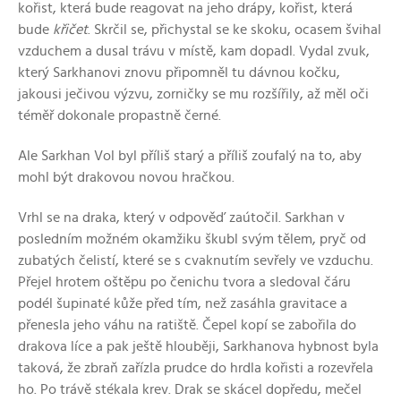
kořist, která bude reagovat na jeho drápy, kořist, která
bude
křičet
. Skrčil se, přichystal se ke skoku, ocasem švihal
vzduchem a dusal trávu v místě, kam dopadl. Vydal zvuk,
který Sarkhanovi znovu připomněl tu dávnou kočku,
jakousi ječivou výzvu, zorničky se mu rozšířily, až měl oči
téměř dokonale propastně černé.
Ale Sarkhan Vol byl příliš starý a příliš zoufalý na to, aby
mohl být drakovou novou hračkou.
Vrhl se na draka, který v odpověď zaútočil. Sarkhan v
posledním možném okamžiku škubl svým tělem, pryč od
zubatých čelistí, které se s cvaknutím sevřely ve vzduchu.
Přejel hrotem oštěpu po čenichu tvora a sledoval čáru
podél šupinaté kůže před tím, než zasáhla gravitace a
přenesla jeho váhu na ratiště. Čepel kopí se zabořila do
drakova líce a pak ještě hlouběji, Sarkhanova hybnost byla
taková, že zbraň zařízla prudce do hrdla kořisti a rozevřela
ho. Po trávě stékala krev. Drak se skácel dopředu, mečel