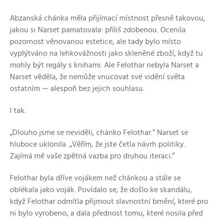
Abzanská chánka měla přijímací místnost přesně takovou,
jakou si Narset pamatovala: příliš zdobenou. Ocenila
pozornost věnovanou estetice, ale tady bylo místo
vyplýtváno na lehkovážnosti jako skleněné zboží, když tu
mohly být regály s knihami. Ale Felothar nebyla Narset a
Narset věděla, že nemůže vnucovat své vidění světa
ostatním — alespoň bez jejich souhlasu.
I tak.
„Dlouho jsme se neviděli, chánko Felothar.“ Narset se
hluboce uklonila. „Věřím, že jste četla návrh politiky.
Zajímá mě vaše zpětná vazba pro druhou iteraci.“
Felothar byla dříve vojákem než chánkou a stále se
oblékala jako voják. Povídalo se, že došlo ke skandálu,
když Felothar odmítla přijmout slavnostní brnění, které pro
ni bylo vyrobeno, a dala přednost tomu, které nosila před