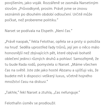
povýšením, jako voják. Rozzářeně se zasmála Narsetiným
slovům. „Průvodkyně, prosím. Právě jsme se znovu
seznámili po dlouhém období odloučení. Určitě může
počkat, než probereme politiku.“
Narset se podívala na Elspeth. „Není čas.“
„Právě naopak,“ řekla Felothar, opřela se a prsty si položila
na hruď. Seděla uprostřed řady trůnů, její jen o něco málo
honosnější než zbývajících pět, které obývali bohatě
oblečení jedinci různých druhů a pohlaví. Samozřejmě, že
tu bude Rada rodů, pomyslela si Narset. „Máme všechen
čas na světě. Jste zde jako hosté Abzanu a ujišťuji vás, že
budete mít k dispozici veškerý luxus, včetně hojného
množství času na diskusi.“
„Takhle,“ řekl Narset a ztuhla, „čas nefunguje.“
Felothařin úsměv se prodloužil.