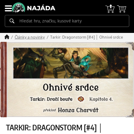
Tarkir: Dragonstorm [#4] │ Ohnivé srdce
Články a novinky
TARKIR: DRAGONSTORM [#4] │