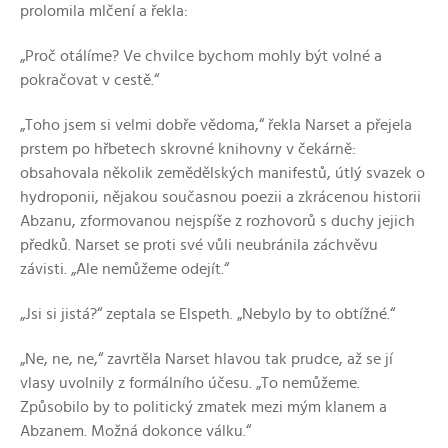
prolomila mlčení a řekla:
„Proč otálíme? Ve chvilce bychom mohly být volné a
pokračovat v cestě.“
„Toho jsem si velmi dobře vědoma,“ řekla Narset a přejela
prstem po hřbetech skrovné knihovny v čekárně:
obsahovala několik zemědělských manifestů, útlý svazek o
hydroponii, nějakou současnou poezii a zkrácenou historii
Abzanu, zformovanou nejspíše z rozhovorů s duchy jejich
předků. Narset se proti své vůli neubránila záchvěvu
závisti. „Ale nemůžeme odejít.“
„Jsi si jistá?“ zeptala se Elspeth. „Nebylo by to obtížné.“
„Ne, ne, ne,“ zavrtěla Narset hlavou tak prudce, až se jí
vlasy uvolnily z formálního účesu. „To nemůžeme.
Způsobilo by to politický zmatek mezi mým klanem a
Abzanem. Možná dokonce válku.“