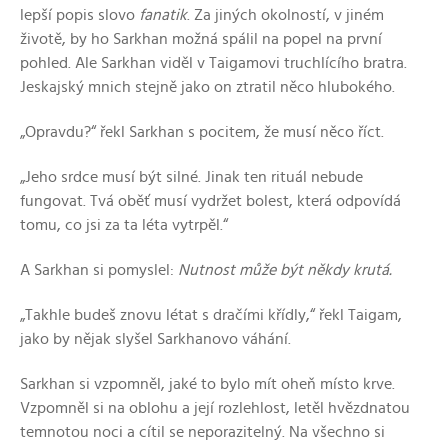
lepší popis slovo
fanatik
. Za jiných okolností, v jiném
životě, by ho Sarkhan možná spálil na popel na první
pohled. Ale Sarkhan viděl v Taigamovi truchlícího bratra.
Jeskajský mnich stejně jako on ztratil něco hlubokého.
„Opravdu?“ řekl Sarkhan s pocitem, že musí něco říct.
„Jeho srdce musí být silné. Jinak ten rituál nebude
fungovat. Tvá oběť musí vydržet bolest, která odpovídá
tomu, co jsi za ta léta vytrpěl.“
A Sarkhan si pomyslel:
Nutnost může být někdy krutá.
„Takhle budeš znovu létat s dračími křídly,“ řekl Taigam,
jako by nějak slyšel Sarkhanovo váhání.
Sarkhan si vzpomněl, jaké to bylo mít oheň místo krve.
Vzpomněl si na oblohu a její rozlehlost, letěl hvězdnatou
temnotou noci a cítil se neporazitelný. Na všechno si