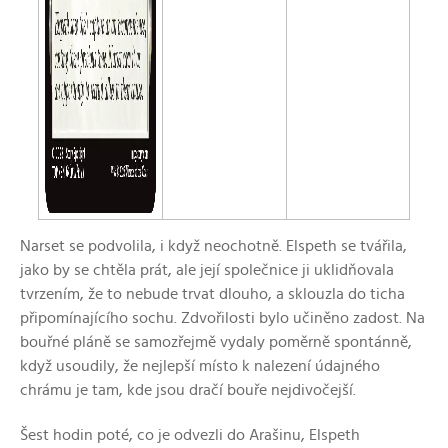
Narset se podvolila, i když neochotně. Elspeth se tvářila,
jako by se chtěla prát, ale její společnice ji uklidňovala
tvrzením, že to nebude trvat dlouho, a sklouzla do ticha
připomínajícího sochu. Zdvořilosti bylo učiněno zadost. Na
bouřné pláně se samozřejmě vydaly poměrně spontánně,
když usoudily, že nejlepší místo k nalezení údajného
chrámu je tam, kde jsou dračí bouře nejdivočejší.
Šest hodin poté, co je odvezli do Arašinu, Elspeth