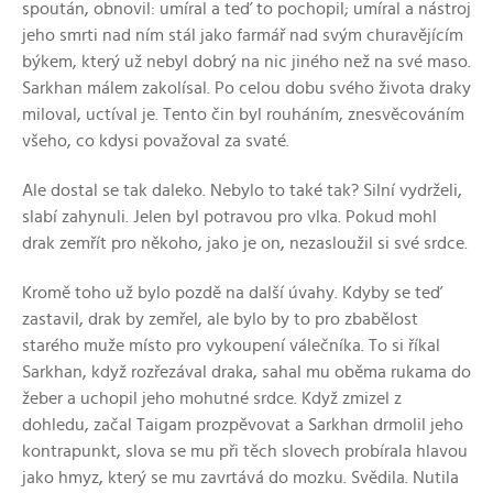
spoután, obnovil: umíral a teď to pochopil; umíral a nástroj
jeho smrti nad ním stál jako farmář nad svým churavějícím
býkem, který už nebyl dobrý na nic jiného než na své maso.
Sarkhan málem zakolísal. Po celou dobu svého života draky
miloval, uctíval je. Tento čin byl rouháním, znesvěcováním
všeho, co kdysi považoval za svaté.
Ale dostal se tak daleko. Nebylo to také tak? Silní vydrželi,
slabí zahynuli. Jelen byl potravou pro vlka. Pokud mohl
drak zemřít pro někoho, jako je on, nezasloužil si své srdce.
Kromě toho už bylo pozdě na další úvahy. Kdyby se teď
zastavil, drak by zemřel, ale bylo by to pro zbabělost
starého muže místo pro vykoupení válečníka. To si říkal
Sarkhan, když rozřezával draka, sahal mu oběma rukama do
žeber a uchopil jeho mohutné srdce. Když zmizel z
dohledu, začal Taigam prozpěvovat a Sarkhan drmolil jeho
kontrapunkt, slova se mu při těch slovech probírala hlavou
jako hmyz, který se mu zavrtává do mozku. Svědila. Nutila