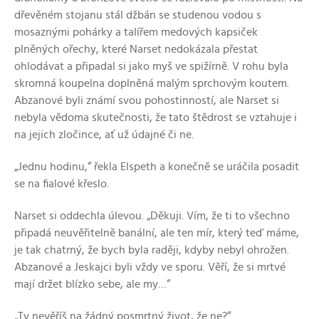
dřevěném stojanu stál džbán se studenou vodou s
mosaznými pohárky a talířem medových kapsiček
plněných ořechy, které Narset nedokázala přestat
ohlodávat a připadal si jako myš ve spižírně. V rohu byla
skromná koupelna doplněná malým sprchovým koutem.
Abzanové byli známí svou pohostinností, ale Narset si
nebyla vědoma skutečnosti, že tato štědrost se vztahuje i
na jejich zločince, ať už údajné či ne.
„Jednu hodinu,“ řekla Elspeth a konečně se uráčila posadit
se na fialové křeslo.
Narset si oddechla úlevou. „Děkuji. Vím, že ti to všechno
připadá neuvěřitelně banální, ale ten mír, který teď máme,
je tak chatrný, že bych byla raději, kdyby nebyl ohrožen.
Abzanové a Jeskajci byli vždy ve sporu. Věří, že si mrtvé
mají držet blízko sebe, ale my…“
„Ty nevěříš na žádný posmrtný život, že ne?“