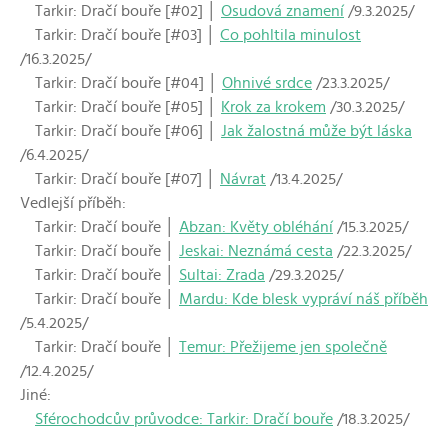
Tarkir: Dračí bouře [#02] │
Osudová znamení
/9.3.2025/
Tarkir: Dračí bouře [#03] │
Co pohltila minulost
/16.3.2025/
Tarkir: Dračí bouře [#04] │
Ohnivé srdce
/23.3.2025/
Tarkir: Dračí bouře [#05] │
Krok za krokem
/30.3.2025/
Tarkir: Dračí bouře [#06] │
Jak žalostná může být láska
/6.4.2025/
Tarkir: Dračí bouře [#07] │
Návrat
/13.4.2025/
Vedlejší příběh:
Tarkir: Dračí bouře │
Abzan: Květy obléhání
/15.3.2025/
Tarkir: Dračí bouře │
Jeskai: Neznámá cesta
/22.3.2025/
Tarkir: Dračí bouře │
Sultai: Zrada
/29.3.2025/
Tarkir: Dračí bouře │
Mardu: Kde blesk vypráví náš příběh
/5.4.2025/
Tarkir: Dračí bouře │
Temur: Přežijeme jen společně
/12.4.2025/
Jiné:
Sférochodcův průvodce: Tarkir: Dračí bouře
/18.3.2025/