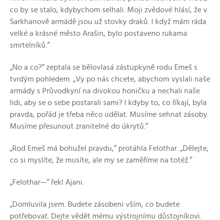
co by se stalo, kdybychom selhali. Moji zvědové hlásí, že v
Sarkhanově armádě jsou už stovky draků. I když mám ráda
velké a krásné město Arašin, bylo postaveno rukama
smrtelníků.“
„No a co?“ zeptala se bělovlasá zástupkyně rodu Emeš s
tvrdým pohledem. „Vy po nás chcete, abychom vyslali naše
armády s Průvodkyní na divokou honičku a nechali naše
lidi, aby se o sebe postarali sami? I kdyby to, co říkají, byla
pravda, pořád je třeba něco udělat. Musíme sehnat zásoby.
Musíme přesunout zranitelné do úkrytů.“
„Rod Emeš má bohužel pravdu,“ protáhla Felothar. „Dělejte,
co si myslíte, že musíte, ale my se zaměříme na totéž.“
„Felothar—“ řekl Ajani.
„Domluvila jsem. Budete zásobeni vším, co budete
potřebovat. Dejte vědět mému výstrojnímu důstojníkovi.