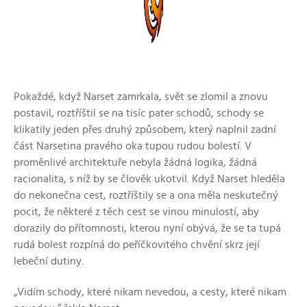
Pokaždé, když Narset zamrkala, svět se zlomil a znovu
postavil, roztříštil se na tisíc pater schodů, schody se
klikatily jeden přes druhý způsobem, který naplnil zadní
část Narsetina pravého oka tupou rudou bolestí. V
proměnlivé architektuře nebyla žádná logika, žádná
racionalita, s níž by se člověk ukotvil. Když Narset hleděla
do nekonečna cest, roztříštily se a ona měla neskutečný
pocit, že některé z těch cest se vinou minulostí, aby
dorazily do přítomnosti, kterou nyní obývá, že se ta tupá
rudá bolest rozpíná do peříčkovitého chvění skrz její
lebeční dutiny.
„Vidím schody, které nikam nevedou, a cesty, které nikam