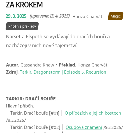
ZA KROKEM
29. 3. 2025
(upraveno: 13. 4. 2025)
Honza Charvát
Magic
Příběh a překlady
Narset a Elspeth se vydávají do dračích bouří a
nacházejí v nich nové tajemství.
Autor
: Cassandra Khaw •
Překlad
: Honza Charvát
Zdroj
:
Tarkir: Dragonstorm | Episode 5: Recursion
TARKIR: DRAČÍ BOUŘE
Hlavní příběh:
Tarkir: Dračí bouře [#01] │
O příbězích a jejich kostech
/8.3.2025/
Tarkir: Dračí bouře [#02] │
Osudová znamení
/9.3.2025/