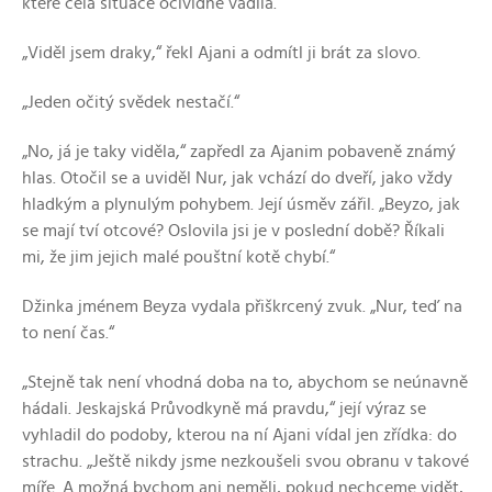
které celá situace očividně vadila.
„Viděl jsem draky,“ řekl Ajani a odmítl ji brát za slovo.
„Jeden očitý svědek nestačí.“
„No, já je taky viděla,“ zapředl za Ajanim pobaveně známý
hlas. Otočil se a uviděl Nur, jak vchází do dveří, jako vždy
hladkým a plynulým pohybem. Její úsměv zářil. „Beyzo, jak
se mají tví otcové? Oslovila jsi je v poslední době? Říkali
mi, že jim jejich malé pouštní kotě chybí.“
Džinka jménem Beyza vydala přiškrcený zvuk. „Nur, teď na
to není čas.“
„Stejně tak není vhodná doba na to, abychom se neúnavně
hádali. Jeskajská Průvodkyně má pravdu,“ její výraz se
vyhladil do podoby, kterou na ní Ajani vídal jen zřídka: do
strachu. „Ještě nikdy jsme nezkoušeli svou obranu v takové
míře. A možná bychom ani neměli, pokud nechceme vidět,