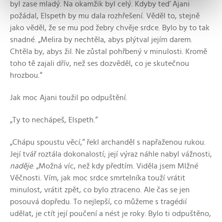
byl zase mladý. Na okamžik byl celý. Kdyby teď Ajani
požádal, Elspeth by mu dala rozhřešení. Věděl to, stejně
jako věděl, že se mu pod žebry chvěje srdce. Bylo by to tak
snadné. „Melira by nechtěla, abys plýtval jejím darem.
Chtěla by, abys žil. Ne zůstal pohřbený v minulosti. Kromě
toho tě zajali dřív, než ses dozvěděl, co je skutečnou
hrozbou.“
Jak moc Ajani toužil po odpuštění.
„Ty to nechápeš, Elspeth.“
„Chápu spoustu věcí,“ řekl archanděl s napřaženou rukou.
Její tvář roztála dokonalostí; její výraz náhle nabyl vážnosti,
naděje
. „Možná víc, než kdy předtím. Viděla jsem Mlžné
Věčnosti. Vím, jak moc srdce smrtelníka touží vrátit
minulost, vrátit zpět, co bylo ztraceno. Ale čas se jen
posouvá dopředu. To nejlepší, co můžeme s tragédií
udělat, je ctít její poučení a nést je roky. Bylo ti odpuštěno,