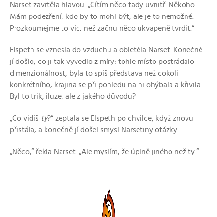
Narset zavrtěla hlavou. „Cítím něco tady uvnitř. Někoho.
Mám podezření, kdo by to mohl být, ale je to nemožné.
Prozkoumejme to víc, než začnu něco ukvapeně tvrdit.“
Elspeth se vznesla do vzduchu a obletěla Narset. Konečně
jí došlo, co ji tak vyvedlo z míry: tohle místo postrádalo
dimenzionálnost; byla to spíš představa než cokoli
konkrétního, krajina se při pohledu na ni ohýbala a křivila.
Byl to trik, iluze, ale z jakého důvodu?
„Co vidíš
ty
?“ zeptala se Elspeth po chvilce, když znovu
přistála, a konečně jí došel smysl Narsetiny otázky.
„Něco,“ řekla Narset. „Ale myslím, že úplně jiného než ty.“