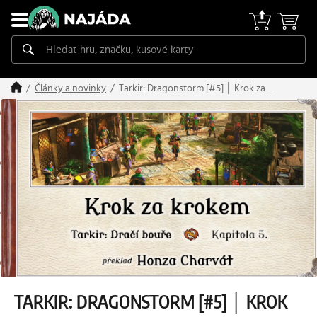
Tarkir: Dragonstorm [#5] │ Krok za
Články a novinky
krokem
TARKIR: DRAGONSTORM [#5] │ KROK