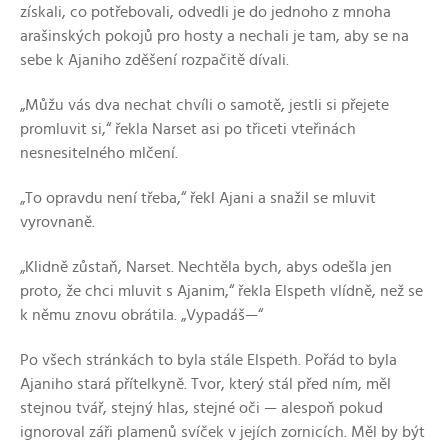
získali, co potřebovali, odvedli je do jednoho z mnoha
arašinských pokojů pro hosty a nechali je tam, aby se na
sebe k Ajaniho zděšení rozpačitě dívali.
„Můžu vás dva nechat chvíli o samotě, jestli si přejete
promluvit si,“ řekla Narset asi po třiceti vteřinách
nesnesitelného mlčení.
„To opravdu není třeba,“ řekl Ajani a snažil se mluvit
vyrovnaně.
„Klidně zůstaň, Narset. Nechtěla bych, abys odešla jen
proto, že chci mluvit s Ajanim,“ řekla Elspeth vlídně, než se
k němu znovu obrátila. „Vypadáš—“
Po všech stránkách to byla stále Elspeth. Pořád to byla
Ajaniho stará přítelkyně. Tvor, který stál před ním, měl
stejnou tvář, stejný hlas, stejné oči — alespoň pokud
ignoroval záři plamenů svíček v jejích zornicích. Měl by být