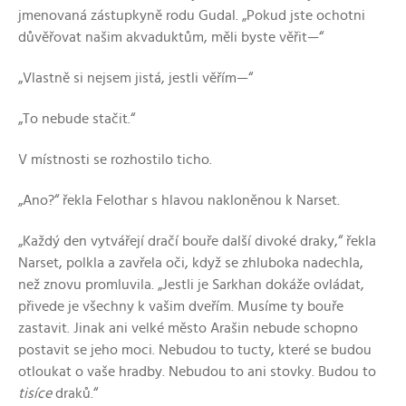
jmenovaná zástupkyně rodu Gudal. „Pokud jste ochotni
důvěřovat našim akvaduktům, měli byste věřit—“
„Vlastně si nejsem jistá, jestli věřím—“
„To nebude stačit.“
V místnosti se rozhostilo ticho.
„Ano?“ řekla Felothar s hlavou nakloněnou k Narset.
„Každý den vytvářejí dračí bouře další divoké draky,“ řekla
Narset, polkla a zavřela oči, když se zhluboka nadechla,
než znovu promluvila. „Jestli je Sarkhan dokáže ovládat,
přivede je všechny k vašim dveřím. Musíme ty bouře
zastavit. Jinak ani velké město Arašin nebude schopno
postavit se jeho moci. Nebudou to tucty, které se budou
otloukat o vaše hradby. Nebudou to ani stovky. Budou to
tisíce
draků.“