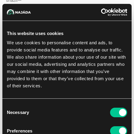
snažil—“
„Ajani, rozumím. Nebyl jsi to ty—“
„Chápete to špatně,“ řekl Ajani. „Byl jsem to já. Vzpomínám
This website uses cookies
si na svou touhu. Vzpomínám si na svou dychtivost potěšit
prétorku. Tehdy jsem byl v extázi. Chtěl jsem jen sloužit
We use cookies to personalise content and ads, to
Phyrexii. Nikdo mě nenutil. Nebyl jsem nucen. Udělal jsem
provide social media features and to analyse our traffic.
to dobrovolně.“
We also share information about your use of our site with
our social media, advertising and analytics partners who
Narset na něj bez výrazu zírala. „Nevím, jestli je to
may combine it with other information that you’ve
technicky pravda. Přeměna obdařuje své oběti horlivostí.
provided to them or that they’ve collected from your use
Myslíš, že by se Tamiyo dobrovolně přidala k Phyrexii? Že
of their services.
chtěla to, co se stalo—“
Odkašlala si.
Consent
Necessary
Selection
„Promiň.“
Preferences
Ajani zíral na Narset. Nějaká zrádná část jeho osobnosti