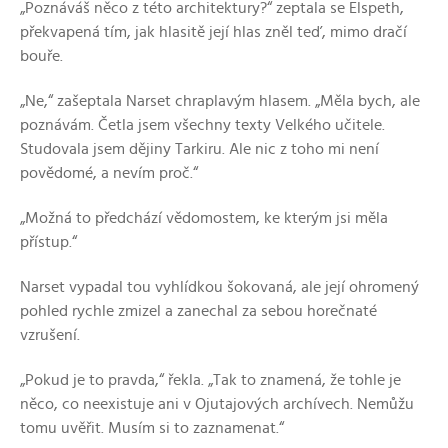
„Poznáváš něco z této architektury?“ zeptala se Elspeth,
překvapená tím, jak hlasitě její hlas zněl teď, mimo dračí
bouře.
„Ne,“ zašeptala Narset chraplavým hlasem. „Měla bych, ale
poznávám. Četla jsem všechny texty Velkého učitele.
Studovala jsem dějiny Tarkiru. Ale nic z toho mi není
povědomé, a nevím proč.“
„Možná to předchází vědomostem, ke kterým jsi měla
přístup.“
Narset vypadal tou vyhlídkou šokovaná, ale její ohromený
pohled rychle zmizel a zanechal za sebou horečnaté
vzrušení.
„Pokud je to pravda,“ řekla. „Tak to znamená, že tohle je
něco, co neexistuje ani v Ojutajových archívech. Nemůžu
tomu uvěřit. Musím si to zaznamenat.“