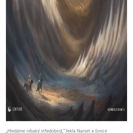
„Hledáme nějaký středobod,“ řekla Narset a široce