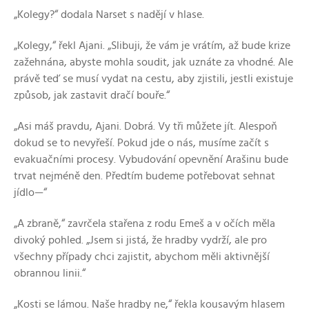
„Kolegy?“ dodala Narset s nadějí v hlase.
„Kolegy,“ řekl Ajani. „Slibuji, že vám je vrátím, až bude krize
zažehnána, abyste mohla soudit, jak uznáte za vhodné. Ale
právě teď se musí vydat na cestu, aby zjistili, jestli existuje
způsob, jak zastavit dračí bouře.“
„Asi máš pravdu, Ajani. Dobrá. Vy tři můžete jít. Alespoň
dokud se to nevyřeší. Pokud jde o nás, musíme začít s
evakuačními procesy. Vybudování opevnění Arašinu bude
trvat nejméně den. Předtím budeme potřebovat sehnat
jídlo—“
„A zbraně,“ zavrčela stařena z rodu Emeš a v očích měla
divoký pohled. „Jsem si jistá, že hradby vydrží, ale pro
všechny případy chci zajistit, abychom měli aktivnější
obrannou linii.“
„Kosti se lámou. Naše hradby ne,“ řekla kousavým hlasem