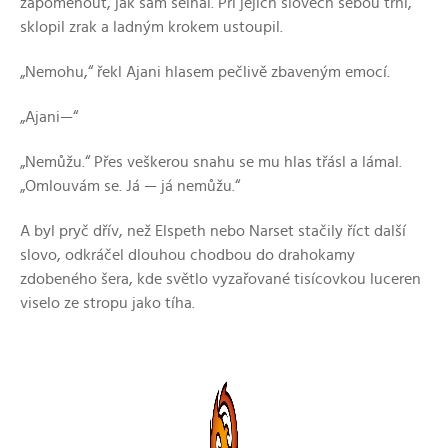
zapomenout, jak sám selhal. Při jejích slovech sebou trhl,
sklopil zrak a ladným krokem ustoupil.
„Nemohu,“ řekl Ajani hlasem pečlivě zbaveným emocí.
„Ajani—“
„Nemůžu.“ Přes veškerou snahu se mu hlas třásl a lámal.
„Omlouvám se. Já — já nemůžu.“
A byl pryč dřív, než Elspeth nebo Narset stačily říct další
slovo, odkráčel dlouhou chodbou do drahokamy
zdobeného šera, kde světlo vyzařované tisícovkou luceren
viselo ze stropu jako tíha.