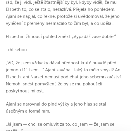
rád, že ji vidí, ještě šťastnější by byl, kdyby viděl, že mu
Elspeth to, co se stalo, nezazlívá. Přejela ho pohledem.
Ajani se napjal, co řekne, protože si uvědomoval, že jeho
vyléčení z přeměny nesmazalo to čím byl, a co udělal.
Elspethin žhnoucí pohled změkl. „Vypadáš zase dobře.“
Trhl sebou.
„Víš, že jsem vždycky dával přednost kruté pravdě před
jemnou lží. Jsem—“ Ajani zaváhal. Jaký to mělo smysl? Ani
Elspeth, ani Narset nemusí podléhat jeho sebemrskačství.
Nemohl snést pomyšlení, že by se mu pokoušeli
poskytnout milost.
Ajani se narovnal do plné výšky a jeho hlas se stal
úsečným a formálním.
„Já jsem — chci se omluvit za to, co jsem — že jsem se