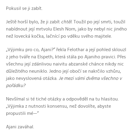
Pokusil se ji zabít.
Ještě horší bylo, že ji zabít
chtěl
. Toužil po její smrti, toužil
nabídnout její mrtvolu Elesh Norn, jako by nebyl nic jiného
než lovecká kočka, lačnící po vděku svého majitele.
„Výjimku pro co, Ajani?“ řekla Felothar a její pohled sklouzl
z jeho tváře na Elspeth, která stála po Ajaniho pravici. Přes
všechnu její zdánlivou naivitu abzanské chánce nikdy nic
důležitého neuniklo. Jedno její obočí se nakrčilo vzhůru,
jako nevyslovená otázka.
Je mezi vámi dvěma všechno v
pořádku?
Nevšímal si té tiché otázky a odpověděl na tu hlasitou.
„Výjimka z nutnosti konsensu, než dovolíte, abyste
propustili mé—“
Ajani zaváhal.