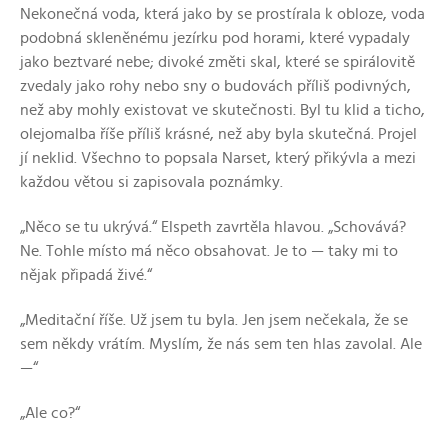
Nekonečná voda, která jako by se prostírala k obloze, voda
podobná skleněnému jezírku pod horami, které vypadaly
jako beztvaré nebe; divoké změti skal, které se spirálovitě
zvedaly jako rohy nebo sny o budovách příliš podivných,
než aby mohly existovat ve skutečnosti. Byl tu klid a ticho,
olejomalba říše příliš krásné, než aby byla skutečná. Projel
jí neklid. Všechno to popsala Narset, který přikývla a mezi
každou větou si zapisovala poznámky.
„Něco se tu ukrývá.“ Elspeth zavrtěla hlavou. „Schovává?
Ne. Tohle místo má něco obsahovat. Je to — taky mi to
nějak připadá živé.“
„Meditační říše. Už jsem tu byla. Jen jsem nečekala, že se
sem někdy vrátím. Myslím, že nás sem ten hlas zavolal. Ale
—“
„Ale co?“