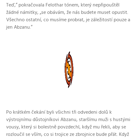
Teď,“ pokračovala Felothar tónem, který nepřipouštěl
žádné námitky, „se obávám, že nás budete muset opustit.
Všechno ostatní, co musíme probrat, je záležitostí pouze a
jen Abzanu.“
Po krátkém čekání byli všichni tři odvedeni dolů k
výstrojnímu důstojníkovi Abzanu, staršímu muži s hustými
vousy, který si bolestně povzdechl, když mu řekli, aby se
rozloučil se vším, co si trojice ze zbrojnice bude přát. Když