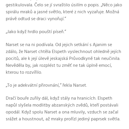
gestikulovala. Čelo se jí svraštilo úsilím o popis. „Něco jako
spirálu mraků a jasné světlo, které z nich vyzařuje. Možná
právě odtud se draci vynořují.“
„Jako když hrdlo pouští píseň.“
Narset se na ni podívala. Od jejich setkání s Ajanim se
zdálo, že Narset chtěla Elspeth vyslechnout ohledně jejích
pocitů, ale k její úlevě jeskajská Průvodkyně tak neučinila.
Nevěděla by, jak rozplést tu změť ne tak úplně emocí,
kterou to rozvířilo.
„To je adekvátní přirovnání,“ řekla Narset.
Dračí bouře zuřily dál, když stály na hranicích. Elspeth
napůl slyšela modlitby abzanských zvědů, kteří postávali
opodál. Když spolu Narset a ona mluvily, vzduch se začal
srážet a houstnout, až mraky prořízl jediný paprsek světla.