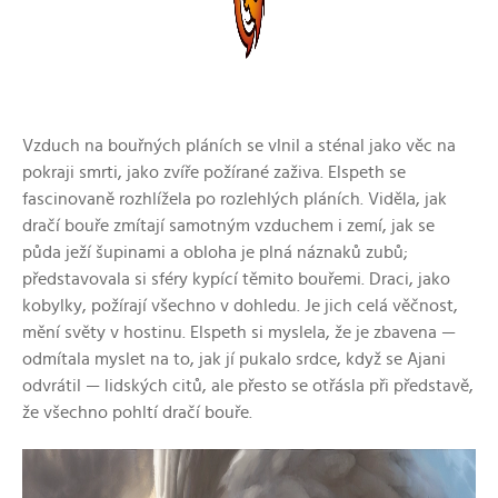
Vzduch na bouřných pláních se vlnil a sténal jako věc na
pokraji smrti, jako zvíře požírané zaživa. Elspeth se
fascinovaně rozhlížela po rozlehlých pláních. Viděla, jak
dračí bouře zmítají samotným vzduchem i zemí, jak se
půda ježí šupinami a obloha je plná náznaků zubů;
představovala si sféry kypící těmito bouřemi. Draci, jako
kobylky, požírají všechno v dohledu. Je jich celá věčnost,
mění světy v hostinu. Elspeth si myslela, že je zbavena —
odmítala myslet na to, jak jí pukalo srdce, když se Ajani
odvrátil — lidských citů, ale přesto se otřásla při představě,
že všechno pohltí dračí bouře.