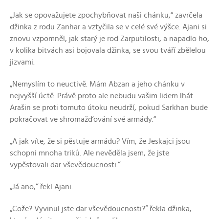
„Jak se opovažujete zpochybňovat naši chánku,“ zavrčela
džinka z rodu Zanhar a vztyčila se v celé své výšce. Ajani si
znovu vzpomněl, jak starý je rod Zarputilosti, a napadlo ho,
v kolika bitvách asi bojovala džinka, se svou tváří zbělelou
jizvami.
„Nemyslím to neuctivě. Mám Abzan a jeho chánku v
nejvyšší úctě. Právě proto ale nebudu vašim lidem lhát.
Arašin se proti tomuto útoku neudrží, pokud Sarkhan bude
pokračovat ve shromažďování své armády.“
„A jak víte, že si pěstuje armádu? Vím, že Jeskajci jsou
schopni mnoha triků. Ale nevěděla jsem, že jste
vypěstovali dar vševědoucnosti.“
„Já ano,“ řekl Ajani.
„Cože? Vyvinul jste dar vševědoucnosti?“ řekla džinka,