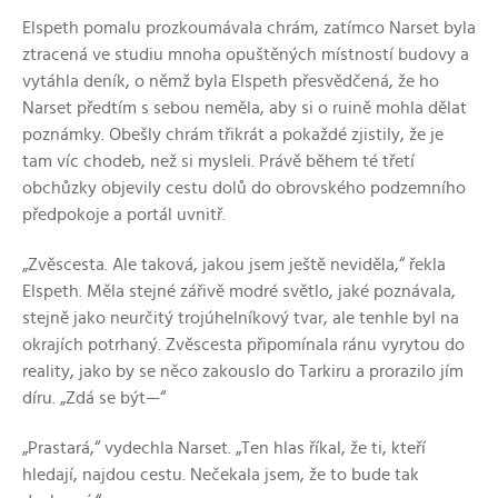
Elspeth pomalu prozkoumávala chrám, zatímco Narset byla
ztracená ve studiu mnoha opuštěných místností budovy a
vytáhla deník, o němž byla Elspeth přesvědčená, že ho
Narset předtím s sebou neměla, aby si o ruině mohla dělat
poznámky. Obešly chrám třikrát a pokaždé zjistily, že je
tam víc chodeb, než si mysleli. Právě během té třetí
obchůzky objevily cestu dolů do obrovského podzemního
předpokoje a portál uvnitř.
„Zvěscesta. Ale taková, jakou jsem ještě neviděla,“ řekla
Elspeth. Měla stejné zářivě modré světlo, jaké poznávala,
stejně jako neurčitý trojúhelníkový tvar, ale tenhle byl na
okrajích potrhaný. Zvěscesta připomínala ránu vyrytou do
reality, jako by se něco zakouslo do Tarkiru a prorazilo jím
díru. „Zdá se být—“
„Prastará,“ vydechla Narset. „Ten hlas říkal, že ti, kteří
hledají, najdou cestu. Nečekala jsem, že to bude tak