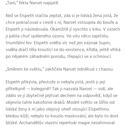
„Tam,“ řekla Narset napjatě.
Než se Elspeth stačila zeptat, zda si je lidská žena jistá, že
chce pokračovat v cestě s ní, Narset vstoupila do bouře a
Elspeth ji následovala. Okamžitě jí vyschlo v krku. V ústech
ji pálila chuť spáleného ozonu. Ve víru něco zaječelo,
triumfální řev. Elspeth viděla víc než jen náznak šupin;
viděla dračí těla kroutící se do existence, křídla, ještě vlhká
po nějakém záhadném porodu, třepající se a schnoucí.
„Směrem ke světlu,“ zakřičela Narset odněkud z chaosu.
Elspeth přikývla, přestože si nebyla jistá, jestli ji její
přítelkyně — kolegyně? Tak ji nazvala Narset — vidí, ale
zdálo se jí zbytečné plýtvat dechem na odpověď, když se
objevila tahle kakofonie draků. Modré světlo se šířilo od
lidské ženy k ní jako olejový oheň olizující Elspethinu
bledou kůži; nebylo to kouzlo maskování, ale bylo to dost
blízké. Archandělův vlastní repertoár magie nezahrnoval