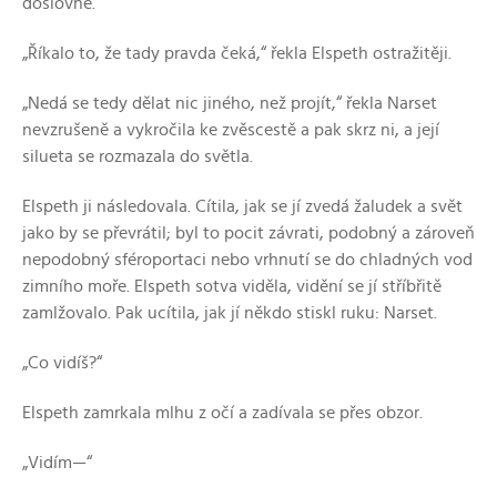
doslovné.“
„Říkalo to, že tady pravda čeká,“ řekla Elspeth ostražitěji.
„Nedá se tedy dělat nic jiného, než projít,“ řekla Narset
nevzrušeně a vykročila ke zvěscestě a pak skrz ni, a její
silueta se rozmazala do světla.
Elspeth ji následovala. Cítila, jak se jí zvedá žaludek a svět
jako by se převrátil; byl to pocit závrati, podobný a zároveň
nepodobný sféroportaci nebo vrhnutí se do chladných vod
zimního moře. Elspeth sotva viděla, vidění se jí stříbřitě
zamlžovalo. Pak ucítila, jak jí někdo stiskl ruku: Narset.
„Co vidíš?“
Elspeth zamrkala mlhu z očí a zadívala se přes obzor.
„Vidím—“