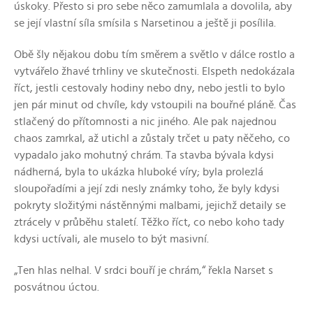
úskoky. Přesto si pro sebe něco zamumlala a dovolila, aby
se její vlastní síla smísila s Narsetinou a ještě ji posílila.
Obě šly nějakou dobu tím směrem a světlo v dálce rostlo a
vytvářelo žhavé trhliny ve skutečnosti. Elspeth nedokázala
říct, jestli cestovaly hodiny nebo dny, nebo jestli to bylo
jen pár minut od chvíle, kdy vstoupili na bouřné pláně. Čas
stlačený do přítomnosti a nic jiného. Ale pak najednou
chaos zamrkal, až utichl a zůstaly trčet u paty něčeho, co
vypadalo jako mohutný chrám. Ta stavba bývala kdysi
nádherná, byla to ukázka hluboké víry; byla prolezlá
sloupořadími a její zdi nesly známky toho, že byly kdysi
pokryty složitými nástěnnými malbami, jejichž detaily se
ztrácely v průběhu staletí. Těžko říct, co nebo koho tady
kdysi uctívali, ale muselo to být masivní.
„Ten hlas nelhal. V srdci bouří je chrám,“ řekla Narset s
posvátnou úctou.