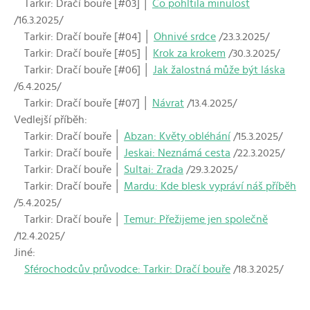
Tarkir: Dračí bouře [#03] │
Co pohltila minulost
/16.3.2025/
Tarkir: Dračí bouře [#04] │
Ohnivé srdce
/23.3.2025/
Tarkir: Dračí bouře [#05] │
Krok za krokem
/30.3.2025/
Tarkir: Dračí bouře [#06] │
Jak žalostná může být láska
/6.4.2025/
Tarkir: Dračí bouře [#07] │
Návrat
/13.4.2025/
Vedlejší příběh:
Tarkir: Dračí bouře │
Abzan: Květy obléhání
/15.3.2025/
Tarkir: Dračí bouře │
Jeskai: Neznámá cesta
/22.3.2025/
Tarkir: Dračí bouře │
Sultai: Zrada
/29.3.2025/
Tarkir: Dračí bouře │
Mardu: Kde blesk vypráví náš příběh
/5.4.2025/
Tarkir: Dračí bouře │
Temur: Přežijeme jen společně
/12.4.2025/
Jiné:
Sférochodcův průvodce: Tarkir: Dračí bouře
/18.3.2025/