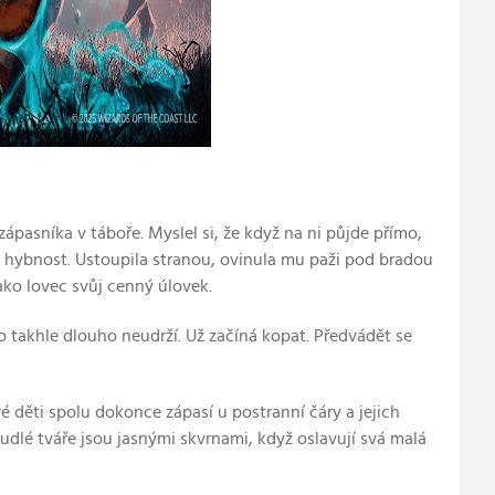
pasníka v táboře. Myslel si, že když na ni půjde přímo,
eho hybnost. Ustoupila stranou, ovinula mu paži pod bradou
jako lovec svůj cenný úlovek.
že ho takhle dlouho neudrží. Už začíná kopat. Předvádět se
é děti spolu dokonce zápasí u postranní čáry a jejich
udlé tváře jsou jasnými skvrnami, když oslavují svá malá