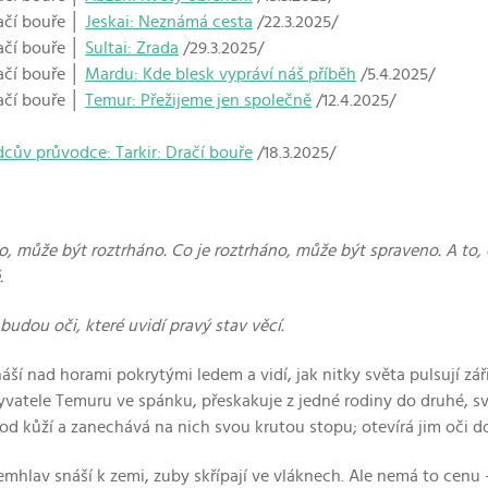
ačí bouře │
Jeskai: Neznámá cesta
/22.3.2025/
ačí bouře │
Sultai: Zrada
/29.3.2025/
ačí bouře │
Mardu: Kde blesk vypráví náš příběh
/5.4.2025/
ačí bouře │
Temur: Přežijeme jen společně
/12.4.2025/
cův průvodce: Tarkir: Dračí bouře
/18.3.2025/
o, může být roztrháno. Co je roztrháno, může být spraveno. A to
.
budou oči, které uvidí pravý stav věcí.
náší nad horami pokrytými ledem a vidí, jak nitky světa pulsují zář
vatele Temuru ve spánku, přeskakuje z jedné rodiny do druhé, sva
od kůží a zanechává na nich svou krutou stopu; otevírá jim oči do
řemhlav snáší k zemi, zuby skřípají ve vláknech. Ale nemá to cenu