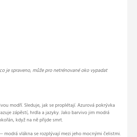
, co je spraveno, může pro netrénované oko vypadat
ivou modří. Sleduje, jak se proplétají. Azurová pokrývka
zuje zápěstí, hrdla a jazyky. Jako barvivo jim modrá
kořán, když na ně přijde smrt.
 — modrá vlákna se rozplývají mezi jeho mocnými čelistmi.