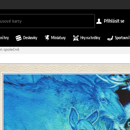
přihlásit se
ní hry
Deskovky
Miniatury
Hry na hrdiny
Sportovní 
en společně