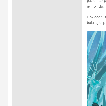
pažích, až p
jejího lidu.
Obklopeni z
bubnující př