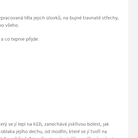
zpracovaná těla jejich úlovků; na bujné travnaté střechy,
oho všeho.
 a co teprve přijde.
ý se jí lepí na kůži, zanechává jiskřivou bolest, jak
blaka jejího dechu, od modřin, které se jí tvoří na