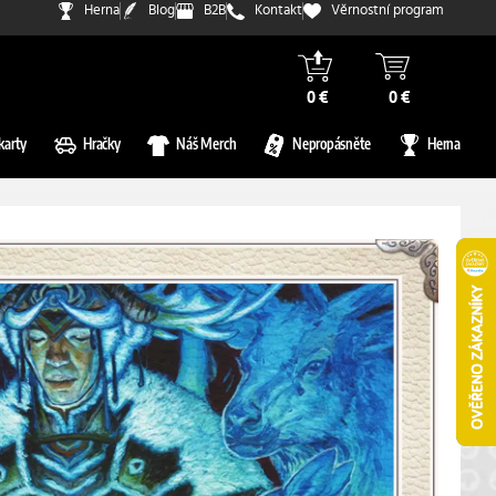
Herna
Blog
B2B
Kontakt
Věrnostní program
0 €
0 €
karty
Hračky
Náš Merch
Nepropásněte
Herna