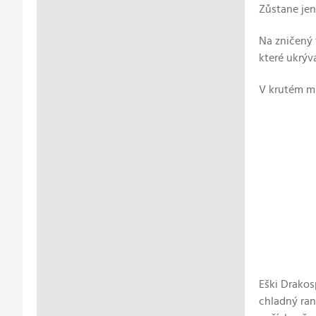
Zůstane jen
Na zničený 
které ukrýva
V krutém mra
Eški Drakos
chladný ran