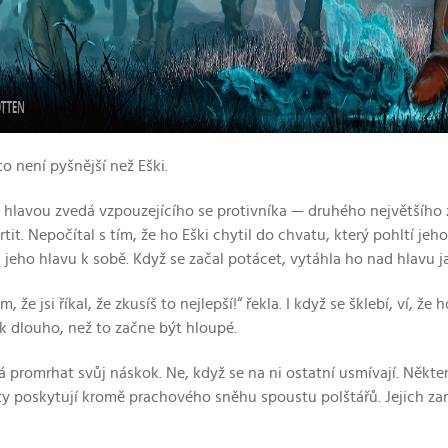
o není pyšnější než Eški.
hlavou zvedá vzpouzejícího se protivníka — druhého největšího zá
drtit. Nepočítal s tím, že ho Eški chytil do chvatu, který pohltí j
si jeho hlavu k sobě. Když se začal potácet, vytáhla ho nad hlavu 
m, že jsi říkal, že zkusíš to nejlepší!“ řekla. I když se šklebí, ví, 
k dlouho, než to začne být hloupé.
á promrhat svůj náskok. Ne, když se na ni ostatní usmívají. Někter
ty poskytují kromě prachového sněhu spoustu polštářů. Jejich zar