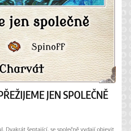
ŘEŽIJEME JEN SPOLEČNĚ
l, Dvakrát šeptající, se společně vydají objevit