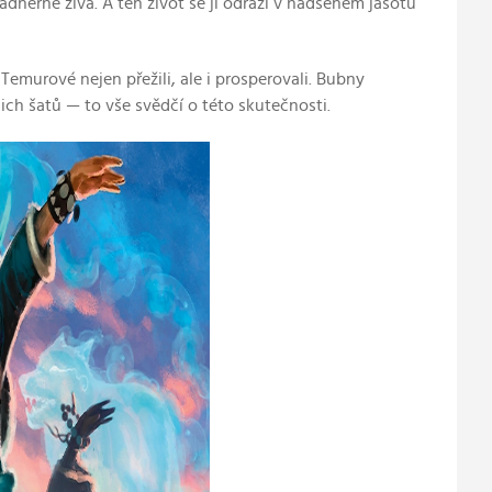
nádherně živá. A ten život se jí odráží v nadšeném jásotu
Temurové nejen přežili, ale i prosperovali. Bubny
jich šatů — to vše svědčí o této skutečnosti.