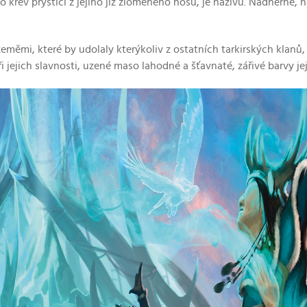
o krev prýštící z jejího již zlomeného nosu, je naživu. Nádherně, 
eměmi, které by udolaly kterýkoliv z ostatních tarkirských klanů, 
i jejich slavnosti, uzené maso lahodné a šťavnaté, zářivé barvy je