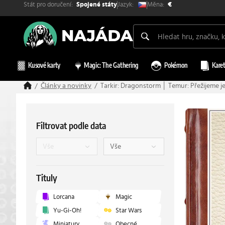
Stát pro doručení:
Měna:
Jazyk:
Spojené státy
€
Kusové karty
Magic: The Gathering
Pokémon
Karet
Články a novinky
Tarkir: Dragonstorm │ Temur: Přežijeme j
Filtrovat podle data
Tituly
Lorcana
Magic
Yu-Gi-Oh!
Star Wars
Miniatury
Obecné