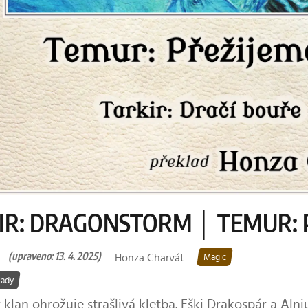
IR: DRAGONSTORM │ TEMUR: P
(upraveno: 13. 4. 2025)
Honza Charvát
Magic
lady
klan ohrožuje strašlivá kletba. Eški Drakospár a Alniu