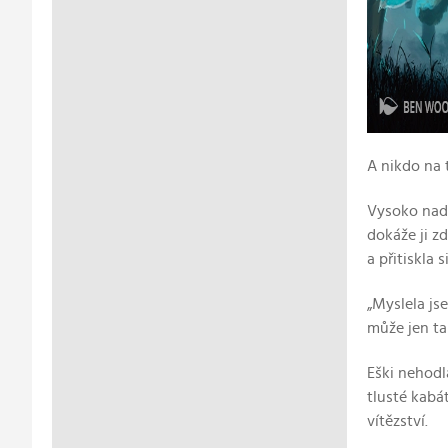
A nikdo na t
Vysoko nad 
dokáže ji z
a přitiskla 
„Myslela jse
může jen ta
Eški nehodl
tlusté kabá
vítězství.