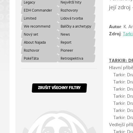
Legacy
Největší hity
její zdroj
EDH Commander
Rozhovory
Limited
Lidová tvorba
Autor
: K. A
We recommend
Balíčky a archetypy
Zdroj
:
Tark
Nový set
News
About Najada
Report
Rozhovor
Pioneer
PokéTáta
Retrospektiva
TARKIR: D
Hlavní příb
Tarkir: Dra
Tarkir: Dr
ZRUŠIT VŠECHNY FILTRY
Tarkir: Dr
Tarkir: Dr
Tarkir: Dr
Tarkir: Dr
Tarkir: Dr
Vedlejší pří
Tarkir: Dr