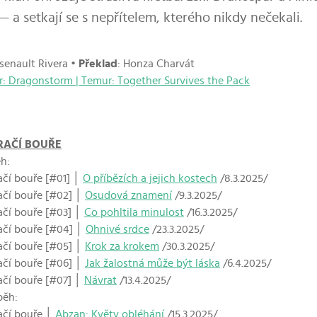
 — a setkají se s nepřítelem, kterého nikdy nečekali.
rsenault Rivera •
Překlad
: Honza Charvát
ir: Dragonstorm | Temur: Together Survives the Pack
RAČÍ BOUŘE
ěh:
čí bouře [#01] │
O příbězích a jejich kostech
/8.3.2025/
ačí bouře [#02] │
Osudová znamení
/9.3.2025/
ačí bouře [#03] │
Co pohltila minulost
/16.3.2025/
ačí bouře [#04] │
Ohnivé srdce
/23.3.2025/
ačí bouře [#05] │
Krok za krokem
/30.3.2025/
ačí bouře [#06] │
Jak žalostná může být láska
/6.4.2025/
ačí bouře [#07] │
Návrat
/13.4.2025/
běh:
ačí bouře │
Abzan: Květy obléhání
/15.3.2025/