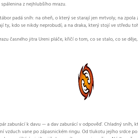
 spálenina z nejhlubšího mrazu.
tábor padá sníh: na oheň, o který se starají jen mrtvoly; na zpola 
jí ty, kdo se nikdy neprobudí; a na draka, který stojí ve středu t
zu časného jitra Ureni pláče, křičí o tom, co se stalo, co se děje,
pár zaburácí k davu — a dav zaburácí v odpověď. Chladný sníh, kter
ní vzduch vane po zápasnickém ringu. Od tlukotu jejího srdce po o