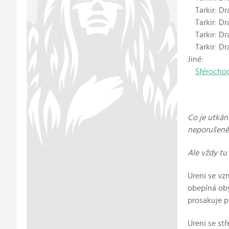
Tarkir: Dr
Tarkir: Dr
Tarkir: Dr
Tarkir: Dr
Jiné:
Sférochod
Co je utkán
neporušeně
Ale vždy tu 
Ureni se vz
obepíná oby
prosakuje p
Ureni se st