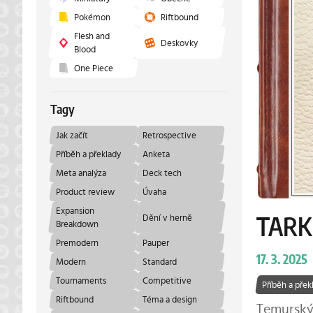
Pokémon
Riftbound
Flesh and
Deskovky
Blood
One Piece
Tagy
Jak začít
Retrospective
Příběh a překlady
Anketa
Meta analýza
Deck tech
Product review
Úvaha
Expansion
Dění v herně
TARK
Breakdown
Premodern
Pauper
17. 3. 2025
Modern
Standard
Tournaments
Competitive
Příběh a přek
Riftbound
Téma a design
Temurský 