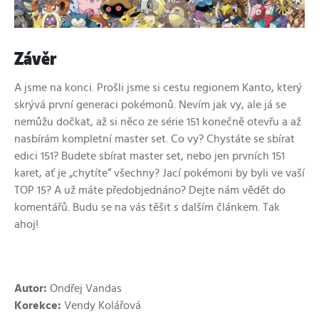
Závěr
A jsme na konci. Prošli jsme si cestu regionem Kanto, který
skrývá první generaci pokémonů. Nevím jak vy, ale já se
nemůžu dočkat, až si něco ze série 151 konečně otevřu a až
nasbírám kompletní master set. Co vy? Chystáte se sbírat
edici 151? Budete sbírat master set, nebo jen prvních 151
karet, ať je „chytíte“ všechny? Jací pokémoni by byli ve vaší
TOP 15? A už máte předobjednáno? Dejte nám vědět do
komentářů. Budu se na vás těšit s dalším článkem. Tak
ahoj!
Autor:
Ondřej Vandas
Korekce:
Vendy Kolářová