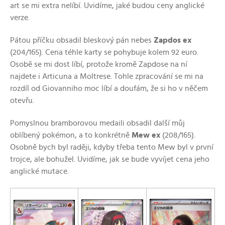
art se mi extra nelíbí. Uvidíme, jaké budou ceny anglické
verze.
Pátou příčku obsadil bleskový pán nebes
Zapdos ex
(204/165). Cena téhle karty se pohybuje kolem 92 euro.
Osobě se mi dost líbí, protože kromě Zapdose na ní
najdete i Articuna a Moltrese. Tohle zpracování se mi na
rozdíl od Giovanniho moc líbí a doufám, že si ho v něčem
otevřu.
Pomyslnou bramborovou medaili obsadil další můj
oblíbený pokémon, a to konkrétně
Mew ex
(208/165).
Osobně bych byl raději, kdyby třeba tento Mew byl v první
trojce, ale bohužel. Uvidíme, jak se bude vyvíjet cena jeho
anglické mutace.