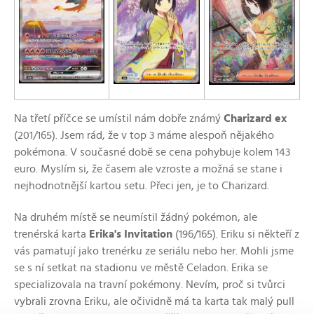
Na třetí příčce se umístil nám dobře známý
Charizard ex
(201/165). Jsem rád, že v top 3 máme alespoň nějakého
pokémona. V současné době se cena pohybuje kolem 143
euro. Myslím si, že časem ale vzroste a možná se stane i
nejhodnotnější kartou setu. Přeci jen, je to Charizard.
Na druhém místě se neumístil žádný pokémon, ale
trenérská karta
Erika's Invitation
(196/165). Eriku si někteří z
vás pamatují jako trenérku ze seriálu nebo her. Mohli jsme
se s ní setkat na stadionu ve městě Celadon. Erika se
specializovala na travní pokémony. Nevím, proč si tvůrci
vybrali zrovna Eriku, ale očividně má ta karta tak malý pull