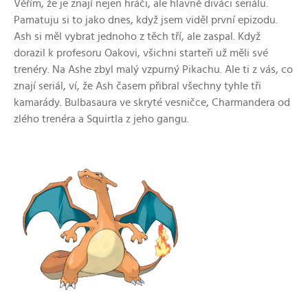
Věřím, že je znají nejen hráči, ale hlavně diváci seriálu.
Pamatuju si to jako dnes, když jsem viděl první epizodu.
Ash si měl vybrat jednoho z těch tří, ale zaspal. Když
dorazil k profesoru Oakovi, všichni starteři už měli své
trenéry. Na Ashe zbyl malý vzpurný Pikachu. Ale ti z vás, co
znají seriál, ví, že Ash časem přibral všechny tyhle tři
kamarády. Bulbasaura ve skryté vesničce, Charmandera od
zlého trenéra a Squirtla z jeho gangu.