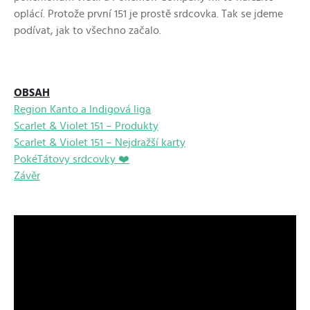
oplácí. Protože první 151 je prostě srdcovka. Tak se jdeme
podívat, jak to všechno začalo.
OBSAH
Region Kanto a Indigová liga
Scarlet & Violet 151 – Produkty
Scarlet & Violet 151 – Nejdražší karty
PokéTátovy srdcovky ❤️
Závěr