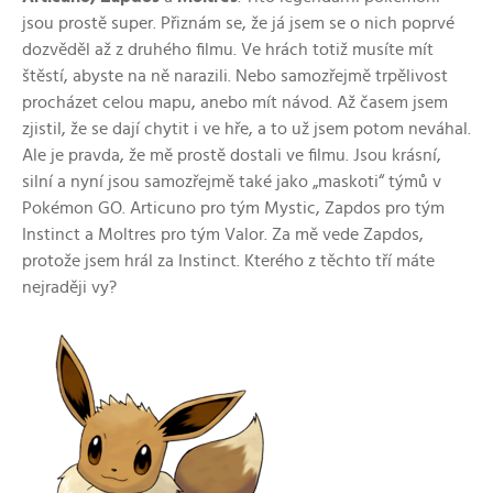
jsou prostě super. Přiznám se, že já jsem se o nich poprvé
dozvěděl až z druhého filmu. Ve hrách totiž musíte mít
štěstí, abyste na ně narazili. Nebo samozřejmě trpělivost
procházet celou mapu, anebo mít návod. Až časem jsem
zjistil, že se dají chytit i ve hře, a to už jsem potom neváhal.
Ale je pravda, že mě prostě dostali ve filmu. Jsou krásní,
silní a nyní jsou samozřejmě také jako „maskoti“ týmů v
Pokémon GO. Articuno pro tým Mystic, Zapdos pro tým
Instinct a Moltres pro tým Valor. Za mě vede Zapdos,
protože jsem hrál za Instinct. Kterého z těchto tří máte
nejraději vy?