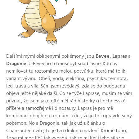
Dalšími mými oblíbenými pokémony jsou
Eevee, Lapras
a
Dragonie
. U Eeveeho to musí být snad jasné. Kdo by
nemilovat tu roztomilou malou potvůrku, která má tolik
variant vývinu. Oheň, voda, elektřina, psychika, temnota,
led, tráva a víla. Sám jsem zvědavý, zda se do budoucna
objeví ještě nějaké další. Co se týče Laprase, musím se vám
přiznat, že jsem jako dítě měl rád historky o Lochnesské
příšeře a samozřejmě i dinosaury. Lapras je pro mě
kombinací obojího a troufám si říct, že je to i opravdu silný
pokémon. No a Dragonie, tak jak už z článku o
Charizardech víte, to je ten drak na mazlení. Kromě toho,
že se mi moc líbí, jak vypadá, tak se mi líbí i jeho síla ve