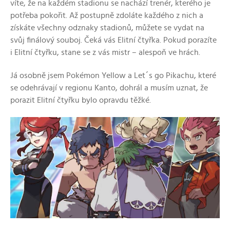
víte, že na každém stadionu se nachází trenér, kterého je
potřeba pokořit. Až postupně zdoláte každého z nich a
získáte všechny odznaky stadionů, můžete se vydat na
svůj finálový souboj. Čeká vás Elitní čtyřka. Pokud porazíte
i Elitní čtyřku, stane se z vás mistr – alespoň ve hrách.
Já osobně jsem Pokémon Yellow a Let´s go Pikachu, které
se odehrávají v regionu Kanto, dohrál a musím uznat, že
porazit Elitní čtyřku bylo opravdu těžké.