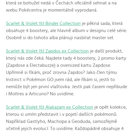
která se bohužel nedá v Čechách oficiálně sehnat a na
webu Pokécentra je momentálně vyprodaná.
Scarlet & Violet 151 Binder Collection
je pěkná sada, která
obsahuje 4 boostery, ale hlavně album v designu celé série.
Osobně si do tohoto alba plánuji nasbírat master set.
Scarlet & Violet 151 Zapdos ex Collection
je další produkt,
který nás zde čeká. Najdete tady 4 boostery, 2 promo karty
(Zapdose a Electabuzze) a oversized kartu Zapdose.
Upřímně si říkám, proč zrovna Zapdos? Jako člen týmu
Instinct v Pokémon GO jsem rád, ale říkám si, jestli to
nemůže být jen první vlaštovka. Jestli pak časem nepřibude
i Moltres a Articuno? No uvidíme.
Scarlet & Violet 151 Alakazam ex Collection
je opět kolekce,
kterou si umím představit i v pojetí dalších pokémonů.
Například Gastlyho, Machopa a Geoduda, samozřejmě
včetně jejich evolucí. To uvidíme. Každopádně obsahuje 4