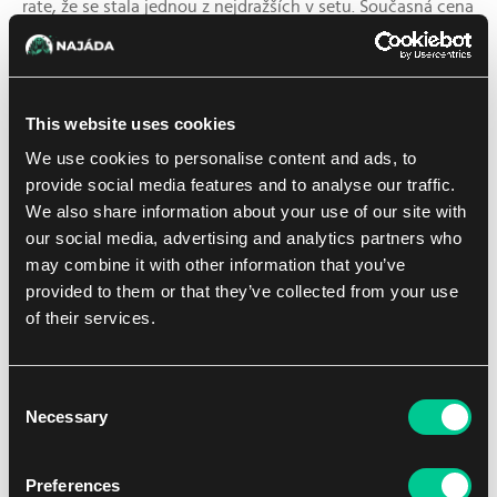
rate, že se stala jednou z nejdražších v setu. Současná cena
je kolem 147 euro za japonskou mutaci.
No a zlatý hřeb, top karta celého setu dle ceny je opět
Erika's Invitation
(206/165). S jiným artem, asi i s menším
This website uses cookies
pull ratem, ale je to tak. Zas a znova Erika, jejíž cena se v
We use cookies to personalise content and ads, to
japonské mutaci vyšplhala až na 287 euro. Jsem opravdu
provide social media features and to analyse our traffic.
zvědavý, kam se vyšplhá cena její anglické mutace.
We also share information about your use of our site with
our social media, advertising and analytics partners who
A to bylo top 6 karet z nové edice dle ceny, uvidíme, jak to
may combine it with other information that you’ve
bude po vydání anglické verze, zda bude žebříček jiný,
provided to them or that they’ve collected from your use
nebo zda bude kopírovat trh s japonskými kartami.
of their services.
Consent
Necessary
Selection
Preferences