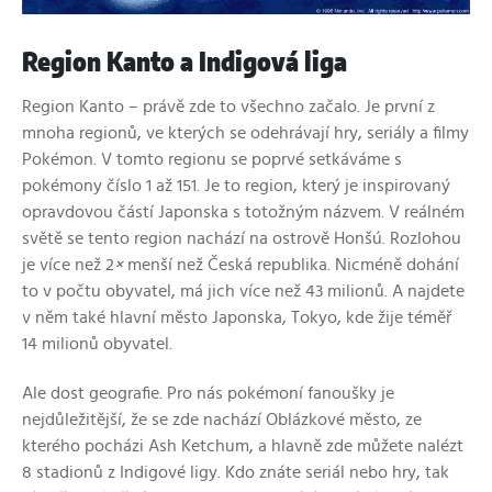
Region Kanto a Indigová liga
Region Kanto – právě zde to všechno začalo. Je první z
mnoha regionů, ve kterých se odehrávají hry, seriály a filmy
Pokémon. V tomto regionu se poprvé setkáváme s
pokémony číslo 1 až 151. Je to region, který je inspirovaný
opravdovou částí Japonska s totožným názvem. V reálném
světě se tento region nachází na ostrově Honšú. Rozlohou
je více než 2
×
menší než Česká republika. Nicméně dohání
to v počtu obyvatel, má jich více než 43 milionů. A najdete
v něm také hlavní město Japonska, Tokyo, kde žije téměř
14 milionů obyvatel.
Ale dost geografie. Pro nás pokémoní fanoušky je
nejdůležitější, že se zde nachází Oblázkové město, ze
kterého pocházi Ash Ketchum, a hlavně zde můžete nalézt
8 stadionů z Indigové ligy. Kdo znáte seriál nebo hry, tak