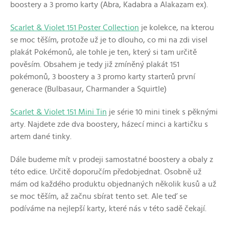
boostery a 3 promo karty (Abra, Kadabra a Alakazam ex).
Scarlet & Violet 151 Poster Collection
je kolekce, na kterou
se moc těším, protože už je to dlouho, co mi na zdi visel
plakát Pokémonů, ale tohle je ten, který si tam určitě
pověsím. Obsahem je tedy již zmíněný plakát 151
pokémonů, 3 boostery a 3 promo karty starterů první
generace (Bulbasaur, Charmander a Squirtle)
Scarlet & Violet 151 Mini Tin
je série 10 mini tinek s pěknými
arty. Najdete zde dva boostery, házecí minci a kartičku s
artem dané tinky.
Dále budeme mít v prodeji samostatné boostery a obaly z
této edice. Určitě doporučím předobjednat. Osobně už
mám od každého produktu objednaných několik kusů a už
se moc těším, až začnu sbírat tento set. Ale teď se
podíváme na nejlepší karty, které nás v této sadě čekají.