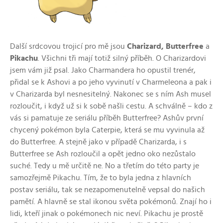
Další srdcovou trojicí pro mě jsou
Charizard, Butterfree
a
Pikachu
. Všichni tři mají totiž silný příběh. O Charizardovi
jsem vám již psal. Jako Charmandera ho opustil trenér,
přidal se k Ashovi a po jeho vyvinutí v Charmeleona a pak i
v Charizarda byl nesnesitelný. Nakonec se s ním Ash musel
rozloučit, i když už si k sobě našli cestu. A schválně – kdo z
vás si pamatuje ze seriálu příběh Butterfree? Ashův první
chycený pokémon byla Caterpie, která se mu vyvinula až
do Butterfree. A stejně jako v případě Charizarda, i s
Butterfree se Ash rozloučil a opět jedno oko nezůstalo
suché. Tedy u mě určitě ne. No a třetím do této party je
samozřejmě Pikachu. Tím, že to byla jedna z hlavních
postav seriálu, tak se nezapomenutelně vepsal do našich
pamětí. A hlavně se stal ikonou světa pokémonů. Znají ho i
lidi, kteří jinak o pokémonech nic neví. Pikachu je prostě