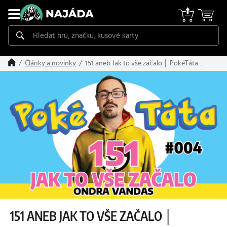
151 aneb Jak to vše začalo │ PokéTáta
Články a novinky
#004
151 ANEB JAK TO VŠE ZAČALO │