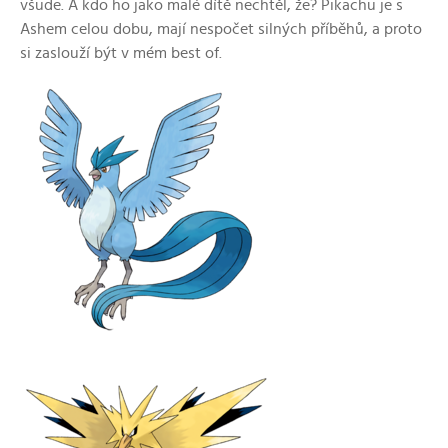
všude. A kdo ho jako malé dítě nechtěl, že? Pikachu je s
Ashem celou dobu, mají nespočet silných příběhů, a proto
si zaslouží být v mém best of.