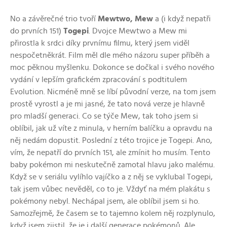
No a závěrečné trio tvoří
Mewtwo, Mew
a (i když nepatři
do prvních 151)
Togepi
. Dvojce Mewtwo a Mew mi
přirostla k srdci díky prvnímu filmu, který jsem viděl
nespočetněkrát. Film měl dle mého názoru super příběh a
moc pěknou myšlenku. Dokonce se dočkal i svého nového
vydání v lepším grafickém zpracování s podtitulem
Evolution. Nicméně mně se líbí původní verze, na tom jsem
prostě vyrostl a je mi jasné, že tato nová verze je hlavně
pro mladší generaci. Co se týče Mew, tak toho jsem si
oblíbil, jak už víte z minula, v herním balíčku a opravdu na
něj nedám dopustit. Poslední z této trojice je Togepi. Ano,
vím, že nepatří do prvních 151, ale zmínit ho musím. Tento
baby pokémon mi neskutečně zamotal hlavu jako malému.
Když se v seriálu vylíhlo vajíčko a z něj se vyklubal Togepi,
tak jsem vůbec nevěděl, co to je. Vždyť na mém plakátu s
pokémony nebyl. Nechápal jsem, ale oblíbil jsem si ho.
Samozřejmě, že časem se to tajemno kolem něj rozplynulo,
když jsem zjistil, že je i další generace pokémonů. Ale