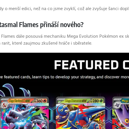
y o menší edici, než na co jsme zvyklí, což ale zvyšuje šanci dopln
tasmal Flames přináší nového?
Flames dále posouvá mechaniku Mega Evolution Pokémon ex skrze
on rarit, které zaujmou zkušené hráče i sběratele.