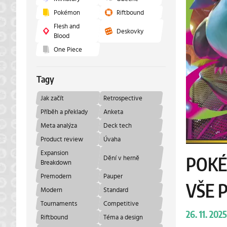
Pokémon
Riftbound
Flesh and
Deskovky
Blood
One Piece
Tagy
Jak začít
Retrospective
Příběh a překlady
Anketa
Meta analýza
Deck tech
Product review
Úvaha
Expansion
Dění v herně
POKÉ
Breakdown
Premodern
Pauper
VŠE 
Modern
Standard
Tournaments
Competitive
26. 11. 2025
Riftbound
Téma a design