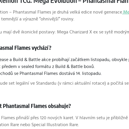
okémon TCG: Mega Evolution – Phantasmal Fla
ion – Phantasmal Flames je druhá velká edice nové generace
Me
temnější a výrazně “ohnivější“ roviny.
 tu mají dvě ikonické postavy: Mega Charizard X ex se sytě modr
asmal Flames vychází?
lease a Build & Battle akce probíhají začátkem listopadu, obvykle
t předem v sealed formátu z Build & Battle boxů.
chodů se Phantasmal Flames dostává 14. listopadu.
de set legální ve Standardu (v rámci aktuální rotace) a počítá se 
et Phantasmal Flames obsahuje?
Flames přináší přes 120 nových karet. V hlavním setu je přibližně 
ration Rare nebo Special Illustration Rare.