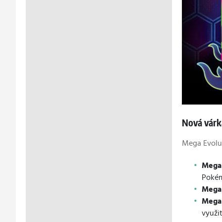
Nová várk
Mega Evolut
Mega 
Pokém
Mega
Mega 
využit