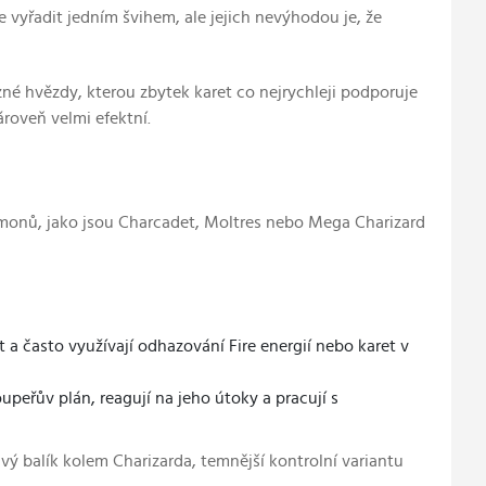
vyřadit jedním švihem, ale jejich nevýhodou je, že
azné hvězdy, kterou zbytek karet co nejrychleji podporuje
roveň velmi efektní.
émonů, jako jsou Charcadet, Moltres nebo Mega Charizard
čit a často využívají odhazování Fire energií nebo karet v
upeřův plán, reagují na jeho útoky a pracují s
vý balík kolem Charizarda, temnější kontrolní variantu