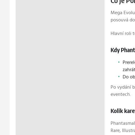
Co je P
Mega Evolut
posouvá do 
Hlavní roli
Kdy Phant
Prere
zahrá
Do ob
Po vydání bu
eventech.
Kolik kar
Phantasmal 
Rare, Illust