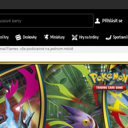
přihlásit se
ní hry
Deskovky
Miniatury
Hry na hrdiny
Sportovní 
al Flames: vše podstatné na jednom místě