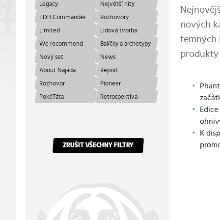
Legacy
Největší hity
Nejnovějš
EDH Commander
Rozhovory
nových ka
Limited
Lidová tvorba
temných 
We recommend
Balíčky a archetypy
produkty 
Nový set
News
About Najada
Report
Rozhovor
Pioneer
Phant
PokéTáta
Retrospektiva
začát
Edice
ohniv
K disp
promo
ZRUŠIT VŠECHNY FILTRY