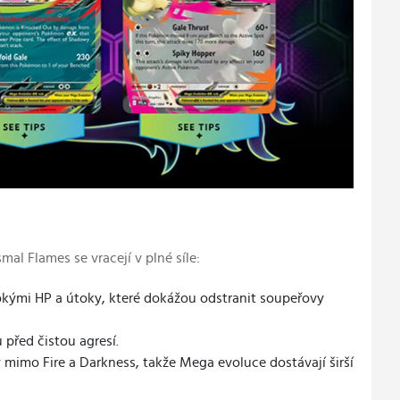
l Flames se vracejí v plné síle:
okými HP a útoky, které dokážou odstranit soupeřovy
u před čistou agresí.
ky mimo Fire a Darkness, takže Mega evoluce dostávají širší