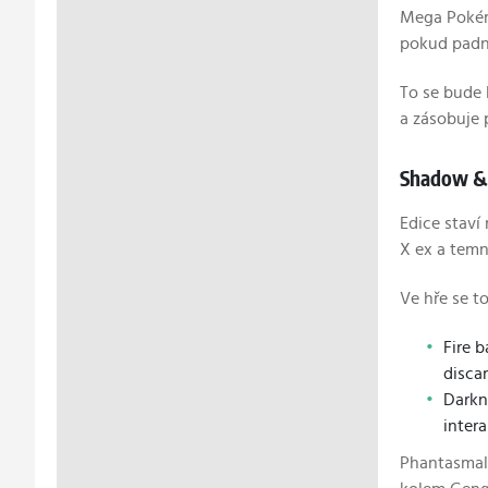
Mega Pokémo
pokud padno
To se bude 
a zásobuje 
Shadow & 
Edice staví
X ex a tem
Ve hře se t
Fire b
disca
Darkn
inter
Phantasmal 