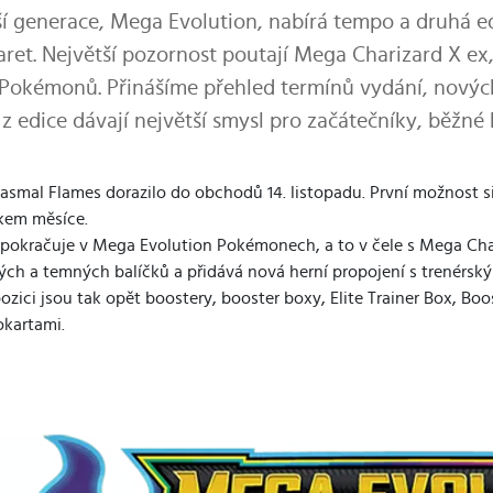
í generace, Mega Evolution, nabírá tempo a druhá ed
ret. Největší pozornost poutají Mega Charizard X ex
Pokémonů. Přinášíme přehled termínů vydání, nových
z edice dávají největší smysl pro začátečníky, běžné h
asmal Flames dorazilo do obchodů 14. listopadu. První možnost si 
kem měsíce.
 pokračuje v Mega Evolution Pokémonech, a to v čele s Mega Cha
ých a temných balíčků a přidává nová herní propojení s trenérský
ozici jsou tak opět boostery, booster boxy, Elite Trainer Box, Boos
kartami.