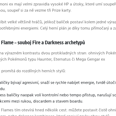
ni ex mají velmi zpravidla vysoké HP a útoky, které umí soupeře 
u, soupeř si za ně vezme tři Prize karty.
líbit velké většině hráčů, jelikož balíček postaví kolem jedné výr
potřebnými energiemi. Celý herní plán je díky tomu přímočarý a zá
Flame – souboj Fire a Darkness archetypů
 na výrazném kontrastu dvou protikladných stran: ohnivých Pok
ných Pokémonů typu Haunter, Eternatus či Mega Gengar ex
o promítá do rozdílných herních stylů:
alíčky bývají agresivní, snaží se rychle nabíjet energie, tvrdě úto
rdu.
ess balíčky naopak volí kontrolní nebo tempo přístup, narušují so
akcemi mezi rukou, discardem a stavem boardu.
Flames tím otevírá hned několik cest: můžete postavit čistě ohni