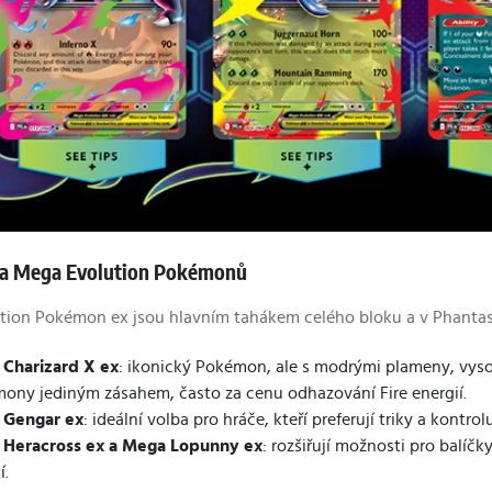
a Mega Evolution Pokémonů
ion Pokémon ex jsou hlavním tahákem celého bloku a v Phantasma
Charizard X ex
: ikonický Pokémon, ale s modrými plameny, vys
ony jediným zásahem, často za cenu odhazování Fire energií.
 Gengar ex
: ideální volba pro hráče, kteří preferují triky a kontrol
Heracross ex a Mega Lopunny ex
: rozšiřují možnosti pro balíč
í.