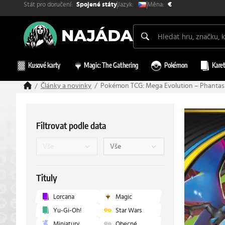
Stát pro doručení:
Měna:
Jazyk:
Spojené státy
€
Kusové karty
Magic: The Gathering
Pokémon
Karet
Články a novinky
Pokémon TCG: Mega Evolution – Phantasm
Filtrovat podle data
Tituly
Lorcana
Magic
Yu-Gi-Oh!
Star Wars
Miniatury
Obecné