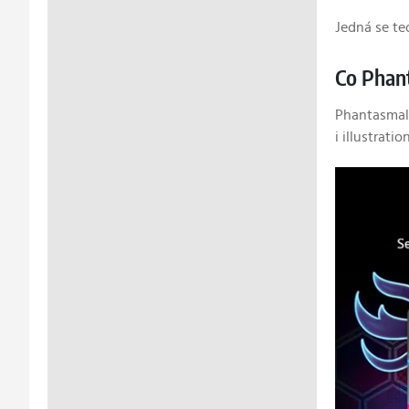
Jedná se ted
Co Phan
Phantasmal 
i illustrati