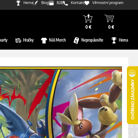
Herna
Blog
B2B
Kontakt
Věrnostní program
0 €
0 €
karty
Hračky
Náš Merch
Nepropásněte
Herna