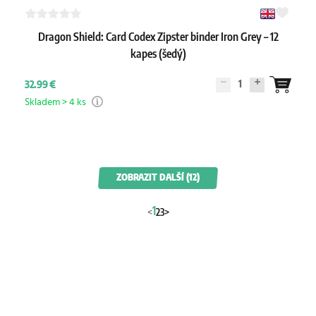
Dragon Shield: Card Codex Zipster binder Iron Grey – 12
kapes (šedý)
1
32.99 €
Skladem > 4 ks
ZOBRAZIT DALŠÍ (12)
1
<
2
3
>