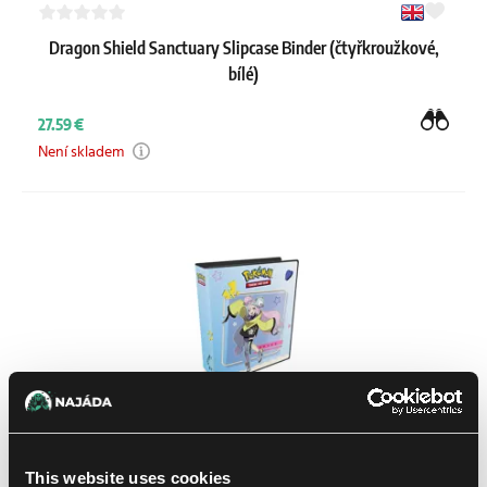
Dragon Shield Sanctuary Slipcase Binder (čtyřkroužkové,
bílé)
27.59 €
Není skladem
This website uses cookies
Ultra PRO Iono and Bellibolt 2" Album