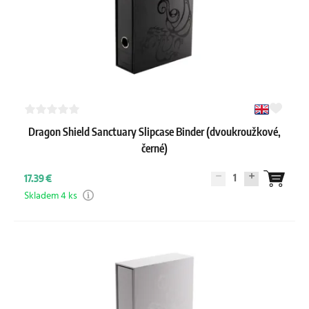
všitými stránkami je často bráno jako ta nejlepší volba. Pokud
Krabičky
: Zatímco v albech si karty prohlížíte doma, aktivní
ale sbíráte aktivně a edice rozšiřujete postupně, bez
herní balíčky na turnaje nejlépe přepravíte v pevných a
kroužkového alba se neobejdete.
bezpečných deck boxech.
TCG příslušenství
: Podívejte se na kompletní nabídku všech
doplňků, od herních podložek až po kostky, které vám
zpříjemní každou partii.
Dragon Shield Sanctuary Slipcase Binder (dvoukroužkové,
černé)
1
17.39 €
Skladem 4 ks