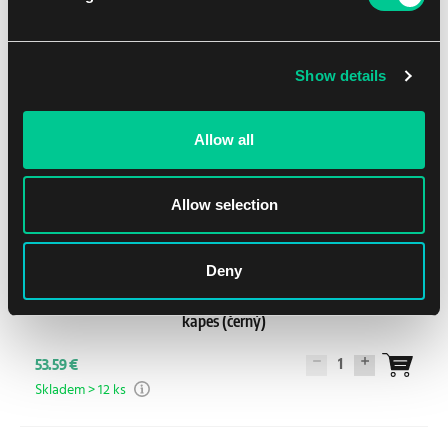
Show details
Allow all
Allow selection
Deny
Gamegenic Star Wars: Unlimited Premium Cardport – 24
kapes (černý)
1
53.59 €
Skladem > 12 ks