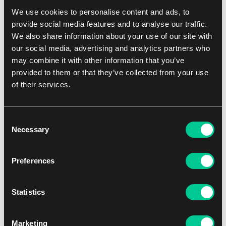
We use cookies to personalise content and ads, to
1
12.39 €
provide social media features and to analyse our traffic.
Skladem 3 ks
We also share information about your use of our site with
our social media, advertising and analytics partners who
may combine it with other information that you’ve
provided to them or that they’ve collected from your use
of their services.
Consent
Necessary
Selection
Preferences
Ultra PRO Tinkaton 2" album
Statistics
1
12.39 €
Skladem 2 ks
Marketing