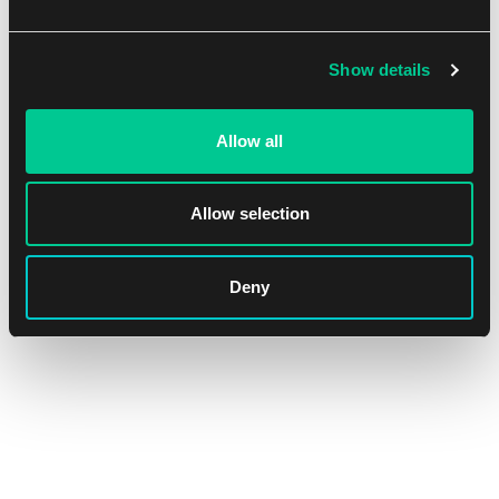
Show details
hololive: Blooming Radiance Booster Box (2nd Print)
Allow all
86.79 €
Allow selection
Není skladem
Deny
Všechny výsledky zobrazeny (3 položky)