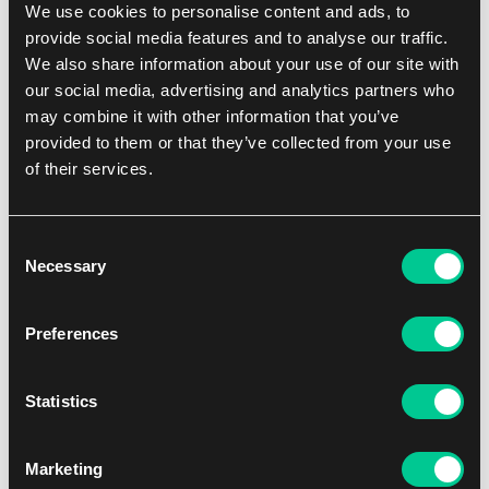
Jistota vzácných karet: Samostatné balíčky někdy pocházejí z
We use cookies to personalise content and ads, to
rozbalených boxů, kde je šance, že už někdo ty nejlepší karty
provide social media features and to analyse our traffic.
vytáhl.
Další produkty Hololive, které by vás mohly zajímat
We also share information about your use of our site with
Ideální na domácí hraní: Obsah krabice se perfektně hodí,
Chcete sbírku posunout na další úroveň, nebo spíš hledáte herní
our social media, advertising and analytics partners who
když chcete s přáteli uspořádat pořádnou loupačku a rovnou
doplňky? Prozkoumejte celou kategorii
hololive
a vybavte se na další
may combine it with other information that you’ve
z čerstvě vytažených karet postavit zkušební balíčky.
souboje.
provided to them or that they’ve collected from your use
Příslušenství
: Oficiální i neoficiální doplňky s motivy
of their services.
oblíbených vtuberů. Najdete mezi nimi kvalitní herní podložky
nebo pevné krabičky na decky.
hololive: Curious Universe Booster Box
Obaly
: Nezapomeňte ty nejcennější úlovky ihned po rozbalení
ochránit před poškozením a mastnotou.
Consent
Alba
: V těchto krásných sběratelských deskách bezpečně
65.99 €
Necessary
Selection
uložíte celou kolekci a vzácné Secret Rare karty v nich
Není skladem
dokonale vyniknou.
Preferences
Statistics
Marketing