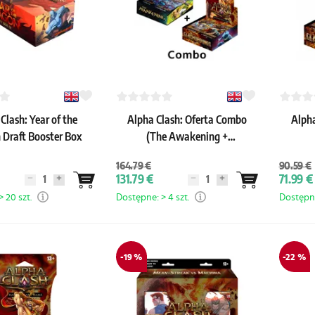
Clash: Year of the
Alpha Clash: Oferta Combo
Alpha
 Draft Booster Box
(The Awakening +
Clashgrounds)
164.79 €
90.59 €
131.79 €
71.99 €
 20 szt.
Dostępne: > 4 szt.
Dostępne
-19 %
-22 %