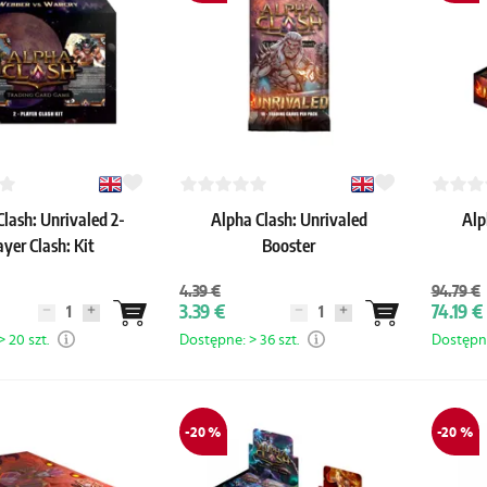
lash: Unrivaled 2-
Alpha Clash: Unrivaled
Alp
ayer Clash: Kit
Booster
4.39 €
94.79 €
3.39 €
74.19 €
 20 szt.
Dostępne: > 36 szt.
Dostępne
-20 %
-20 %