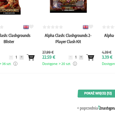
lash: Clashgrounds
Alpha Clash: Clashgrounds 2-
Alpha
Blister
Player Clash Kit
27.99 €
4.39 €
22.59 €
3.39 €
 36 szt.
Dostępne: > 20 szt.
Dostępne
POKAŻ WIĘCEJ (12)
1
<
poprzednia
2
następn