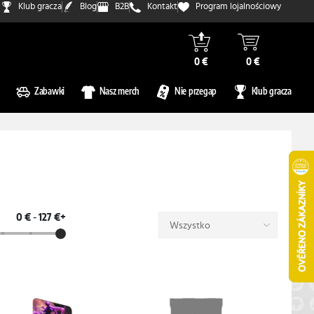
Klub gracza
Blog
B2B
Kontakt
Program lojalnościowy
0 €
0 €
Zabawki
Nasz merch
Nie przegap
Klub gracza
0 €
-
127 €+
Wszystko