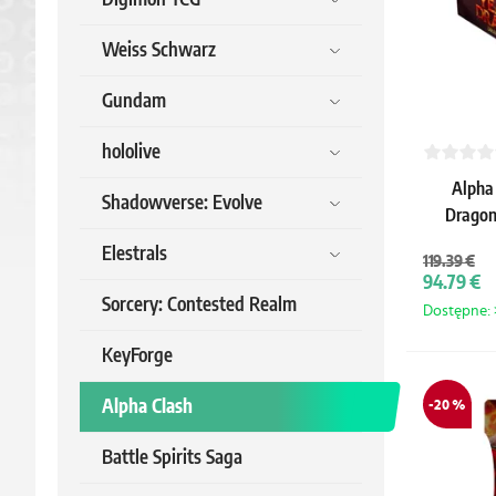
Weiss Schwarz
Gundam
hololive
Alpha 
Shadowverse: Evolve
Dragon
Elestrals
119.39 €
94.79 €
Sorcery: Contested Realm
Dostępne: >
KeyForge
Alpha Clash
-20 %
Battle Spirits Saga