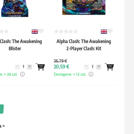
 Clash: The Awakening
Alpha Clash: The Awakening
Blister
2-Player Clash: Kit
26.79 €
20.59 €
: > 36 szt.
Dostępne: > 12 szt.
a
>