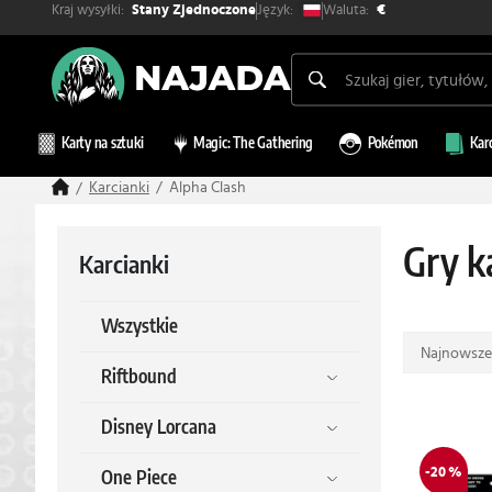
Kraj wysyłki:
Waluta:
Język:
Stany Zjednoczone
€
Karty na sztuki
Magic: The Gathering
Pokémon
Kar
Karcianki
Alpha Clash
Gry k
Karcianki
Wszystkie
Najnowsze
Riftbound
Disney Lorcana
-20 %
One Piece