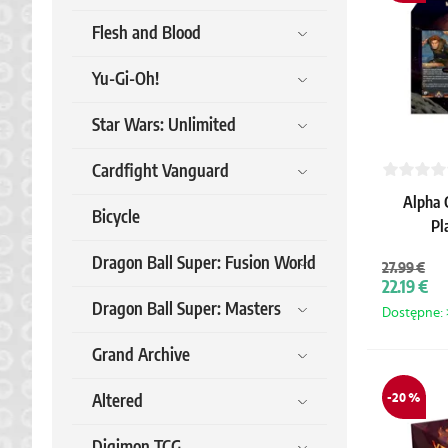
Flesh and Blood
Yu-Gi-Oh!
Star Wars: Unlimited
Cardfight Vanguard
Alpha C
Bicycle
Pl
Dragon Ball Super: Fusion World
27.99 €
22.19 €
Dragon Ball Super: Masters
Dostępne: >
Grand Archive
-20 %
Altered
Digimon TCG