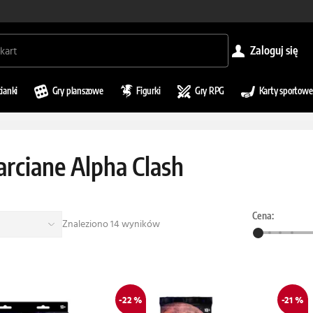
zaloguj się
cianki
Gry planszowe
Figurki
Gry RPG
Karty sportowe
arciane Alpha Clash
Cena:
Znaleziono 14 wyników
-22 %
-21 %