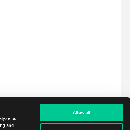
Allow all
alyse our
ing and