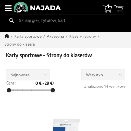
Karty sportowe
Akcesoria
Klasery i strony
Strony do klasera
Karty sportowe – Strony do klaserów
Najnowsze
Wszystko
Cena:
0 €
-
29 €+
Znaleziono 14 wyników