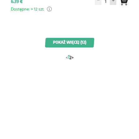
1
6.39 €
Dostępne: > 12 szt.
POKAŻ WIĘCEJ (12)
1
<
2
>