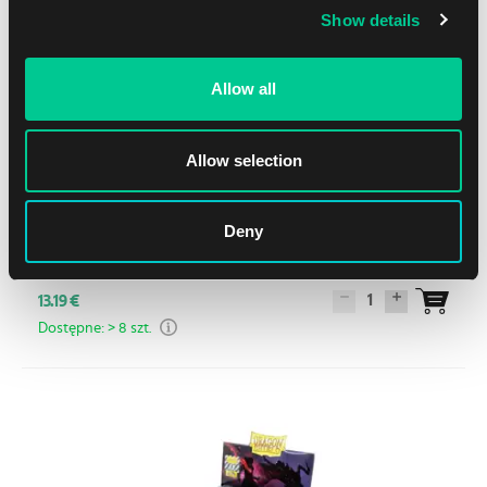
Show details
Allow all
Allow selection
Deny
Dragon Shield strony – 4 kieszeni (50 szt.)
1
13.19 €
Dostępne: > 8 szt.